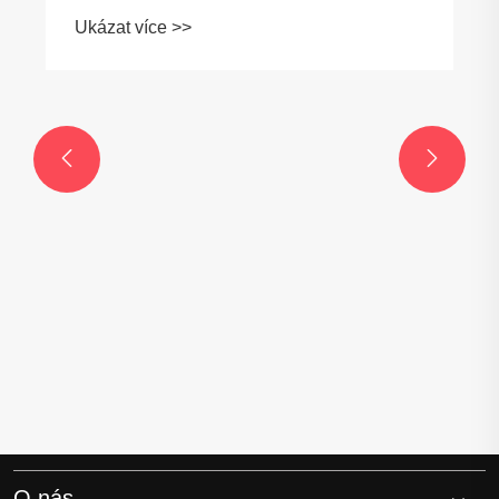
Ukázat více >>


O nás