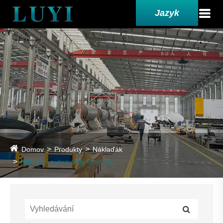
Jazyk
Domov
Produkty
Náklaďák
Nákladní automobily Sinotruk