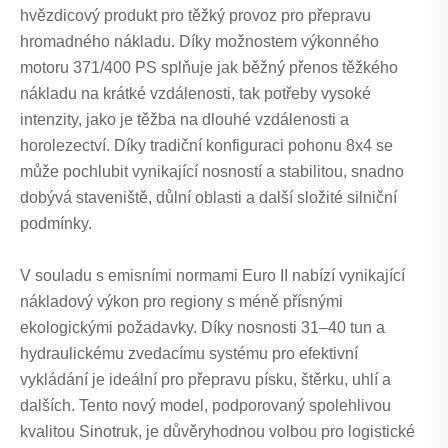
hvězdicový produkt pro těžký provoz pro přepravu
hromadného nákladu. Díky možnostem výkonného
motoru 371/400 PS splňuje jak běžný přenos těžkého
nákladu na krátké vzdálenosti, tak potřeby vysoké
intenzity, jako je těžba na dlouhé vzdálenosti a
horolezectví. Díky tradiční konfiguraci pohonu 8x4 se
může pochlubit vynikající nosností a stabilitou, snadno
dobývá staveniště, důlní oblasti a další složité silniční
podmínky.
V souladu s emisními normami Euro II nabízí vynikající
nákladový výkon pro regiony s méně přísnými
ekologickými požadavky. Díky nosnosti 31–40 tun a
hydraulickému zvedacímu systému pro efektivní
vykládání je ideální pro přepravu písku, štěrku, uhlí a
dalších. Tento nový model, podporovaný spolehlivou
kvalitou Sinotruk, je důvěryhodnou volbou pro logistické