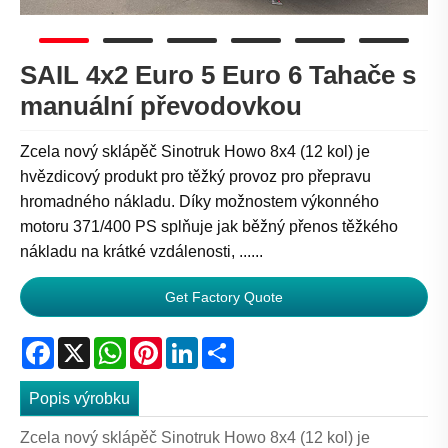
SAIL 4x2 Euro 5 Euro 6 Tahače s
manuální převodovkou
Zcela nový sklápěč Sinotruk Howo 8x4 (12 kol) je
hvězdicový produkt pro těžký provoz pro přepravu
hromadného nákladu. Díky možnostem výkonného
motoru 371/400 PS splňuje jak běžný přenos těžkého
nákladu na krátké vzdálenosti, ......
Get Factory Quote
Facebook
X
WhatsApp
Pinterest
LinkedIn
Share
Popis výrobku
Zcela nový sklápěč Sinotruk Howo 8x4 (12 kol) je