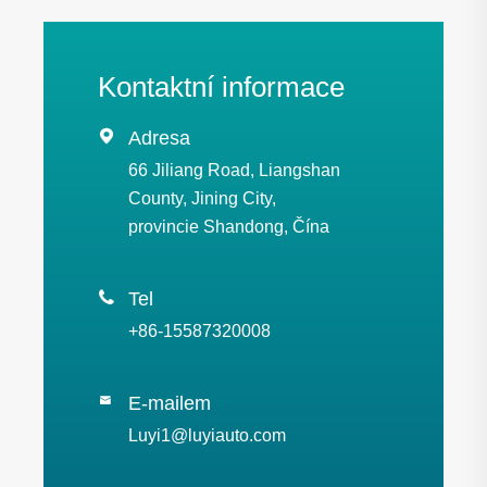
Kontaktní informace

Adresa
66 Jiliang Road, Liangshan
County, Jining City,
provincie Shandong, Čína

Tel
+86-15587320008
E-mailem

Luyi1@luyiauto.com