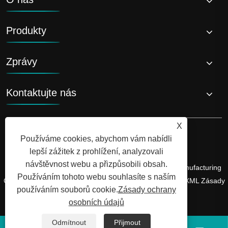
Produkty
Zprávy
Kontaktujte nás
X
Používáme cookies, abychom vám nabídli
lepší zážitek z prohlížení, analyzovali
návštěvnost webu a přizpůsobili obsah.
Copyright © 2026 Shandong Luyi Dedicated Vehicle Manufacturing
Používáním tohoto webu souhlasíte s naším
Co., Ltd. Všechna práva vyhrazena.
Links
Sitemap
RSS
XML
Zásady
používáním souborů cookie.
Zásady ochrany
ochrany osobních údajů
osobních údajů
Odmítnout
Přijmout