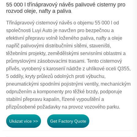
55 000 l třínápravový návěs palivové cisterny pro
rozvod oleje, nafty a paliva
Třínápravový cisternový návěs o objemu 55 000 l od
společnosti Luyi Auto je navržen pro bezpečnou a
efektivní přepravu volně loženého paliva, nafty a oleje
napříč palivovými distribučními sítěmi, staveništi,
těžebními projekty, zemědělskými servisními oblastmi a
průmyslovými zásobovacími trasami. Tento cisternový
přívěs, vyrobený s karoserií nádrže z uhlíkové oceli Q355,
5 oddíly, kryty průlezů odolných proti výbuchu,
pneumatickými spodními pojistnými ventily, mechanickým
odpružením a komponenty pro těžké brzdy, podporuje
stabilní přepravu kapalin, řízené vypouštění a
přizpůsobené požadavky na provoz vozového parku.
Ukázat více >>
Get Factory Quote