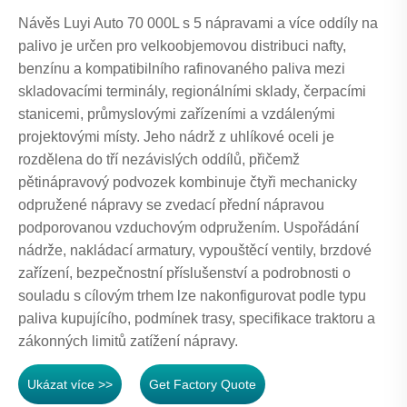
Návěs Luyi Auto 70 000L s 5 nápravami a více oddíly na
palivo je určen pro velkoobjemovou distribuci nafty,
benzínu a kompatibilního rafinovaného paliva mezi
skladovacími terminály, regionálními sklady, čerpacími
stanicemi, průmyslovými zařízeními a vzdálenými
projektovými místy. Jeho nádrž z uhlíkové oceli je
rozdělena do tří nezávislých oddílů, přičemž
pětinápravový podvozek kombinuje čtyři mechanicky
odpružené nápravy se zvedací přední nápravou
podporovanou vzduchovým odpružením. Uspořádání
nádrže, nakládací armatury, vypouštěcí ventily, brzdové
zařízení, bezpečnostní příslušenství a podrobnosti o
souladu s cílovým trhem lze nakonfigurovat podle typu
paliva kupujícího, podmínek trasy, specifikace traktoru a
zákonných limitů zatížení nápravy.
Ukázat více >>
Get Factory Quote