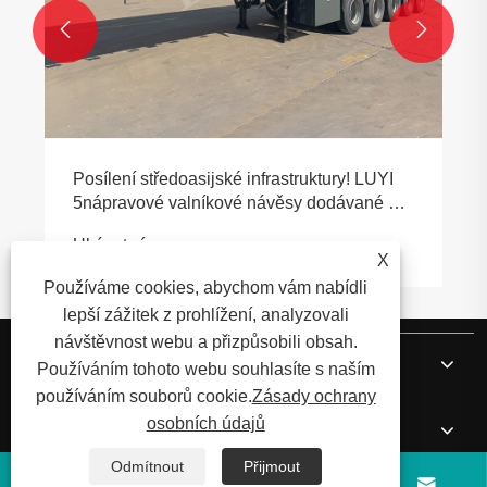


Posílení středoasijské infrastruktury! LUYI
5nápravové valníkové návěsy dodávané do
Uzbekistánu hromadně
Ukázat více >>
X
Používáme cookies, abychom vám nabídli
lepší zážitek z prohlížení, analyzovali
návštěvnost webu a přizpůsobili obsah.
O nás
Používáním tohoto webu souhlasíte s naším
používáním souborů cookie.
Zásady ochrany
osobních údajů
Produkty
Odmítnout
Přijmout



