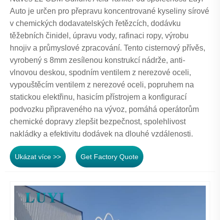
Auto je určen pro přepravu koncentrované kyseliny sírové
v chemických dodavatelských řetězcích, dodávku
těžebních činidel, úpravu vody, rafinaci ropy, výrobu
hnojiv a průmyslové zpracování. Tento cisternový přívěs,
vyrobený s 8mm zesílenou konstrukcí nádrže, anti-
vlnovou deskou, spodním ventilem z nerezové oceli,
vypouštěcím ventilem z nerezové oceli, popruhem na
statickou elektřinu, hasicím přístrojem a konfigurací
podvozku připraveného na vývoz, pomáhá operátorům
chemické dopravy zlepšit bezpečnost, spolehlivost
nakládky a efektivitu dodávek na dlouhé vzdálenosti.
Ukázat více >>
Get Factory Quote