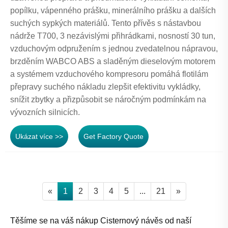
popílku, vápenného prášku, minerálního prášku a dalších
suchých sypkých materiálů. Tento přívěs s nástavbou
nádrže T700, 3 nezávislými přihrádkami, nosností 30 tun,
vzduchovým odpružením s jednou zvedatelnou nápravou,
brzděním WABCO ABS a sladěným dieselovým motorem
a systémem vzduchového kompresoru pomáhá flotilám
přepravy suchého nákladu zlepšit efektivitu vykládky,
snížit zbytky a přizpůsobit se náročným podmínkám na
vývozních silnicích.
Ukázat více >>
Get Factory Quote
«
1
2
3
4
5
...
21
»
Těšíme se na váš nákup Cisternový návěs od naší