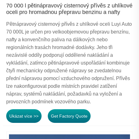
70 000 l pětinápravový cisternový přívěs z uhlíkové
oceli pro hromadnou přepravu benzinu a nafty
Pětnápravový cisternový přívěs z uhlíkové oceli Luyi Auto
70 000L je určen pro velkoobjemovou přepravu benzínu,
nafty a konvenčního paliva na dálkových nebo
regionálních trasách hromadné dodávky. Jeho tři
nezávislé oddíly podporují oddělené nakládání a
vykládání, zatímco pětinápravové uspořádání kombinuje
čtyři mechanicky odpružené nápravy se zvedatelnou
přední nápravou pomocí vzduchového odpružení. Přívěs
lze nakonfigurovat podle místních pravidel zatížení
náprav, systémů nakládání, požadavků na vyložení a
provozních podmínek vozového parku.
Ukázat více >>
Get Factory Quote