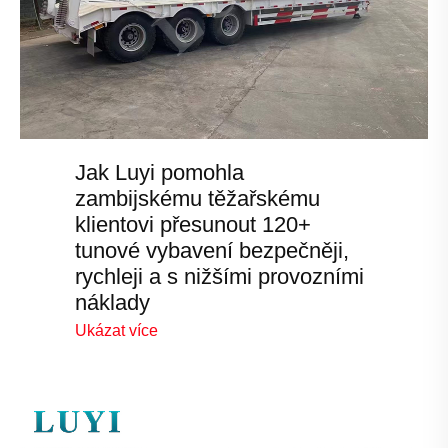
Jak Luyi pomohla
zambijskému těžařskému
klientovi přesunout 120+
tunové vybavení bezpečněji,
rychleji a s nižšími provozními
náklady
Ukázat více