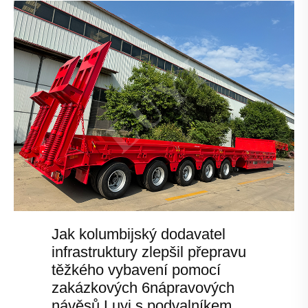
Jak kolumbijský dodavatel
infrastruktury zlepšil přepravu
těžkého vybavení pomocí
zakázkových 6nápravových
návěsů Luyi s podvalníkem