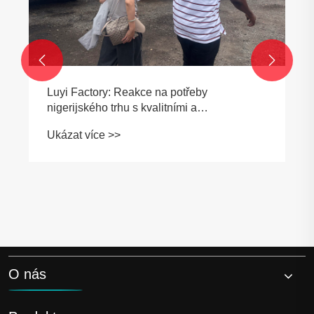


Luyi Factory: Reakce na potřeby
nigerijského trhu s kvalitními a
přizpůsobenými řešeními
Ukázat více >>
O nás