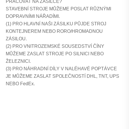
PRACOVAT NA ZÁSILCE?
STAVEBNÍ STROJE MŮŽEME POSLAT RŮZNÝMI
DOPRAVNÍMI NÁŘADÍMI.
(1) PRO HLAVNÍ NAŠI ZÁSILKU PŮJDE STROJ
KONTEJNEREM NEBO RORO/HROMADNOU
ZÁSILOU.
(2) PRO VNITROZEMSKÉ SOUSEDSTVÍ ČÍNY
MŮŽEME ZASLAT STROJE PO SILNICI NEBO
ŽELEZNICI.
(3) PRO NÁHRADNÍ DÍLY V NALÉHAVÉ POPTÁVCE
JE MŮŽEME ZASLAT SPOLEČNOSTÍ DHL, TNT, UPS
NEBO FedEx.