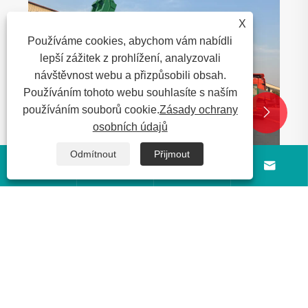
X
Používáme cookies, abychom vám nabídli
lepší zážitek z prohlížení, analyzovali
návštěvnost webu a přizpůsobili obsah.
Používáním tohoto webu souhlasíte s naším
používáním souborů cookie.
Zásady ochrany


osobních údajů
Odmítnout
Přijmout




Vyrobeno v Shandong, Čína!
Šestinápravový návěs podvalníku Luyi
dodaný do Súdánu
Ukázat více >>