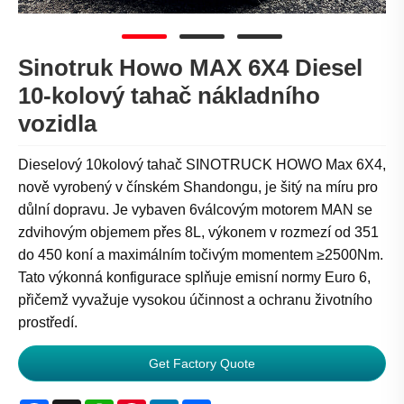
Sinotruk Howo MAX 6X4 Diesel
10-kolový tahač nákladního
vozidla
Dieselový 10kolový tahač SINOTRUCK HOWO Max 6X4,
nově vyrobený v čínském Shandongu, je šitý na míru pro
důlní dopravu. Je vybaven 6válcovým motorem MAN se
zdvihovým objemem přes 8L, výkonem v rozmezí od 351
do 450 koní a maximálním točivým momentem ≥2500Nm.
Tato výkonná konfigurace splňuje emisní normy Euro 6,
přičemž vyvažuje vysokou účinnost a ochranu životního
prostředí.
Get Factory Quote