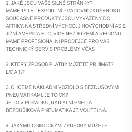
1. JAKÉ JSOU VAŠE SILNÉ STRÁNKY?
MÁME 15 LET EXPORTNÍ PRACOVNÍ ZKUŠENOSTI
SOUČASNÉ PRODUKTY JSOU VYVÁŽENY DO
AFRIKY, NA STŘEDNÍ VÝCHOD, JIHOVÝCHODNÍ ASIE
JIŽNÍ,AMERICA.ETC, VÍCE NEŽ 60 ZEMÍ A REGIONŮ
MÁME PROFESIONÁLNÍ PRODEJCE PRO VÁŠ
TECHNICKÝ SERVIS PROBLÉMY VČAS
2. KTERÝ ZPŮSOB PLATBY MŮŽETE PŘIJÍMAT?
L/C A T/T
3. CHCEME NÁKLADNÍ VOZIDLO S BEZDUŠOVÝMI
PNEUMATIKAMI, JE TO OK?
JE TO V POŘÁDKU, RADIÁLNÍ PNEU A
BEZDUŠÍKOVÁ PNEUMATIKA JE VOLITELNÁ.
4. JAKÝMI LOGISTICKÝMI ZPŮSOBY MŮŽETE