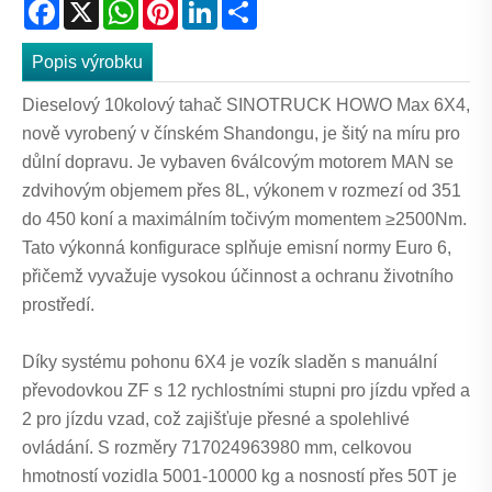
Facebook
X
WhatsApp
Pinterest
LinkedIn
Share
Popis výrobku
Dieselový 10kolový tahač SINOTRUCK HOWO Max 6X4,
nově vyrobený v čínském Shandongu, je šitý na míru pro
důlní dopravu. Je vybaven 6válcovým motorem MAN se
zdvihovým objemem přes 8L, výkonem v rozmezí od 351
do 450 koní a maximálním točivým momentem ≥2500Nm.
Tato výkonná konfigurace splňuje emisní normy Euro 6,
přičemž vyvažuje vysokou účinnost a ochranu životního
prostředí.
Díky systému pohonu 6X4 je vozík sladěn s manuální
převodovkou ZF s 12 rychlostními stupni pro jízdu vpřed a
2 pro jízdu vzad, což zajišťuje přesné a spolehlivé
ovládání. S rozměry 717024963980 mm, celkovou
hmotností vozidla 5001-10000 kg a nosností přes 50T je