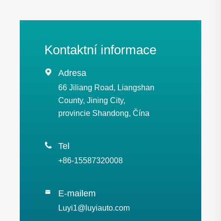
Kontaktní informace

Adresa
66 Jiliang Road, Liangshan
County, Jining City,
provincie Shandong, Čína

Tel
+86-15587320008
E-mailem

Luyi1@luyiauto.com