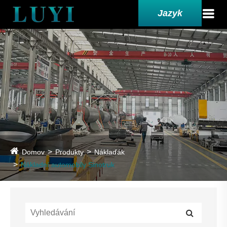
Jazyk
Domov
Produkty
Náklaďák
Nákladní automobily Sinotruk