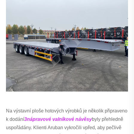
Na výstavní ploše hotových výrobků je několik připraveno
k dodání
3nápravové valníkové návěsy
byly přehledně
uspořádány. Klienti Aruban vykročili vpřed, aby pečlivě