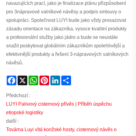
navazujících prací, jako je finalizace plánu přizpůsobení
pro 3nápravové valníkové návěsy a podpis smlouvy o
spolupráci. Společnost LUYI bude jako vždy prosazovat
zásadu orientace na zákazníka, vysoce kvalitní produkty
a profesionální služby jako jádro a bude se neustále
snažit poskytovat globálním zákazníkům spolehlivější a
efektivnější produkty a řešení 3-nápravových valníkových
návěsů.
Facebook
X
WhatsApp
Pinterest
LinkedIn
Share
Předchozí :
LUYI Palivový cisternový přívěs | Příběh úspěchu
etiopské logistiky
další :
Továrna Luyi vítá konžské hosty, cisternový návěs o