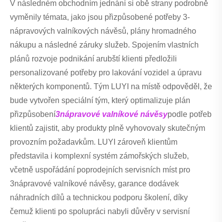
V následném obchodním jednání si obě strany podrobně
vyměnily témata, jako jsou přizpůsobené potřeby 3-
nápravových valníkových návěsů, plány hromadného
nákupu a následné záruky služeb. Spojením vlastních
plánů rozvoje podnikání arubští klienti předložili
personalizované potřeby pro lakování vozidel a úpravu
některých komponentů. Tým LUYI na místě odpověděl, že
bude vytvořen speciální tým, který optimalizuje plán
přizpůsobení
3nápravové valníkové návěsy
podle potřeb
klientů zajistit, aby produkty plně vyhovovaly skutečným
provozním požadavkům. LUYI zároveň klientům
představila i komplexní systém zámořských služeb,
včetně uspořádání poprodejních servisních míst pro
3nápravové valníkové návěsy, garance dodávek
náhradních dílů a technickou podporu školení, díky
čemuž klienti po spolupráci nabyli důvěry v servisní