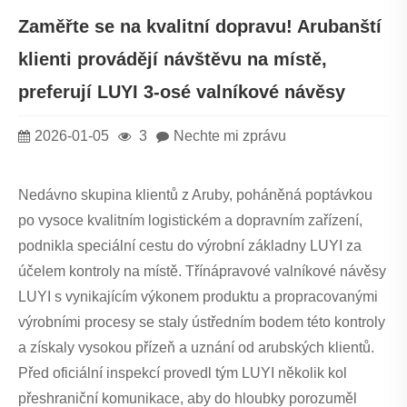
Zaměřte se na kvalitní dopravu! Arubanští
klienti provádějí návštěvu na místě,
preferují LUYI 3-osé valníkové návěsy
2026-01-05
3
Nechte mi zprávu
Nedávno skupina klientů z Aruby, poháněná poptávkou
po vysoce kvalitním logistickém a dopravním zařízení,
podnikla speciální cestu do výrobní základny LUYI za
účelem kontroly na místě. Třínápravové valníkové návěsy
LUYI s vynikajícím výkonem produktu a propracovanými
výrobními procesy se staly ústředním bodem této kontroly
a získaly vysokou přízeň a uznání od arubských klientů.
Před oficiální inspekcí provedl tým LUYI několik kol
přeshraniční komunikace, aby do hloubky porozuměl