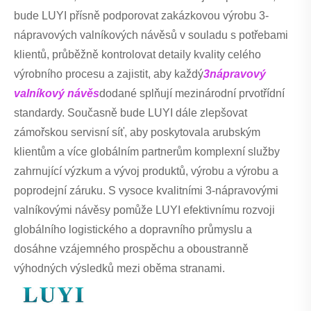
bude LUYI přísně podporovat zakázkovou výrobu 3-
nápravových valníkových návěsů v souladu s potřebami
klientů, průběžně kontrolovat detaily kvality celého
výrobního procesu a zajistit, aby každý
3nápravový
valníkový návěs
dodané splňují mezinárodní prvotřídní
standardy. Současně bude LUYI dále zlepšovat
zámořskou servisní síť, aby poskytovala arubským
klientům a více globálním partnerům komplexní služby
zahrnující výzkum a vývoj produktů, výrobu a výrobu a
poprodejní záruku. S vysoce kvalitními 3-nápravovými
valníkovými návěsy pomůže LUYI efektivnímu rozvoji
globálního logistického a dopravního průmyslu a
dosáhne vzájemného prospěchu a oboustranně
výhodných výsledků mezi oběma stranami.