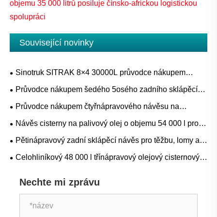
objemu 35 000 litrů posiluje čínsko-africkou logistickou
spolupráci
Související novinky
Sinotruk SITRAK 8×4 30000L průvodce nákupem
cisteren na palivo pro projekty doplňování nafty, benzínu
Průvodce nákupem šedého 5osého zadního sklápěcího
a mobilních zařízení
návěsu pro těžbu, lom a přepravu těžkých sypkých
Průvodce nákupem čtyřnápravového návěsu na
materiálů
cementovou cisternu pro přepravu volně loženého
Návěs cisterny na palivový olej o objemu 54 000 l pro
cementu, popílku a suchého prášku
přepravu hromadného paliva: Aplikace, specifikace a
Pětinápravový zadní sklápěcí návěs pro těžbu, lomy a
průvodce nákupem
stavební hromadnou dopravu
Celohliníkový 48 000 l třínápravový olejový cisternový
přívěs: Aplikace, specifikace a průvodce nákupem
Nechte mi zprávu