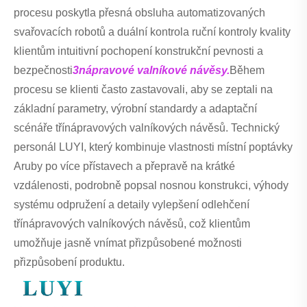
procesu poskytla přesná obsluha automatizovaných
svařovacích robotů a duální kontrola ruční kontroly kvality
klientům intuitivní pochopení konstrukční pevnosti a
bezpečnosti
3nápravové valníkové návěsy.
Během
procesu se klienti často zastavovali, aby se zeptali na
základní parametry, výrobní standardy a adaptační
scénáře třínápravových valníkových návěsů. Technický
personál LUYI, který kombinuje vlastnosti místní poptávky
Aruby po více přístavech a přepravě na krátké
vzdálenosti, podrobně popsal nosnou konstrukci, výhody
systému odpružení a detaily vylepšení odlehčení
třínápravových valníkových návěsů, což klientům
umožňuje jasně vnímat přizpůsobené možnosti
přizpůsobení produktu.