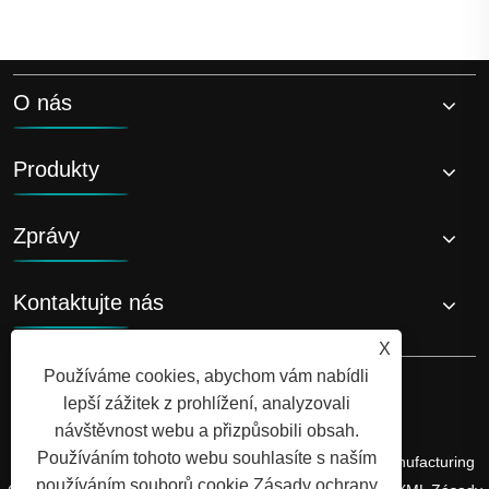
O nás
Produkty
Zprávy
Kontaktujte nás
X
Používáme cookies, abychom vám nabídli
lepší zážitek z prohlížení, analyzovali
návštěvnost webu a přizpůsobili obsah.
Používáním tohoto webu souhlasíte s naším
Copyright © 2026 Shandong Luyi Dedicated Vehicle Manufacturing
používáním souborů cookie.
Zásady ochrany