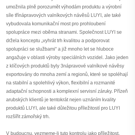
umožnila plně porozumět výhodám produktu a výrobní
síle třínápravových valníkových návěsů LUYI, ale také
vybudovala komunikační most pro prohloubení
spolupráce mezi oběma stranami. Společnost LUYI se
držela konceptu „vyhrát trh kvalitou a podporovat
spolupráci se službami“ a již mnoho let se hluboce
angažuje v oblasti výroby speciálních vozidel. Jako jeden
z klíčových produktů byly 3nápravové valníkové návěsy
exportovány do mnoha zemí a regionů, které se spoléhají
na stabilní a spolehlivý výkon, flexibilní a rozmanité
adaptační schopnosti a komplexní servisní záruky. Přízeň
arubských klientů je tentokrát nejen uznáním kvality
produktů LUYI, ale také důležitou příležitostí pro LUYI
rozšířit zámořský trh.
V budoucnu, vezmeme-li tuto kontrolu jako příležitost,