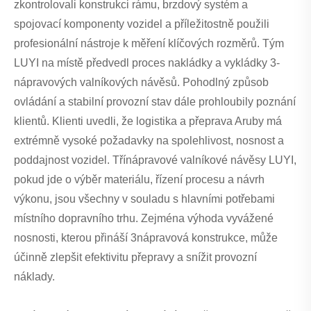
zkontrolovali konstrukci rámu, brzdový systém a
spojovací komponenty vozidel a příležitostně použili
profesionální nástroje k měření klíčových rozměrů. Tým
LUYI na místě předvedl proces nakládky a vykládky 3-
nápravových valníkových návěsů. Pohodlný způsob
ovládání a stabilní provozní stav dále prohloubily poznání
klientů. Klienti uvedli, že logistika a přeprava Aruby má
extrémně vysoké požadavky na spolehlivost, nosnost a
poddajnost vozidel. Třínápravové valníkové návěsy LUYI,
pokud jde o výběr materiálu, řízení procesu a návrh
výkonu, jsou všechny v souladu s hlavními potřebami
místního dopravního trhu. Zejména výhoda vyvážené
nosnosti, kterou přináší 3nápravová konstrukce, může
účinně zlepšit efektivitu přepravy a snížit provozní
náklady.