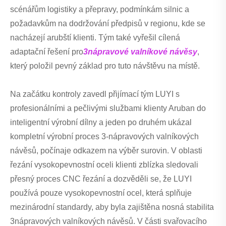
scénářům logistiky a přepravy, podmínkám silnic a
požadavkům na dodržování předpisů v regionu, kde se
nacházejí arubští klienti. Tým také vyřešil cílená
adaptační řešení pro
3nápravové valníkové návěsy
,
který položil pevný základ pro tuto návštěvu na místě.
Na začátku kontroly zavedl přijímací tým LUYI s
profesionálními a pečlivými službami klienty Aruban do
inteligentní výrobní dílny a jeden po druhém ukázal
kompletní výrobní proces 3-nápravových valníkových
návěsů, počínaje odkazem na výběr surovin. V oblasti
řezání vysokopevnostní oceli klienti zblízka sledovali
přesný proces CNC řezání a dozvěděli se, že LUYI
používá pouze vysokopevnostní ocel, která splňuje
mezinárodní standardy, aby byla zajištěna nosná stabilita
3nápravových valníkových návěsů. V části svařovacího