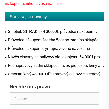
nízkopodlažního návěsu na místě
Související novinky
Sinotruk SITRAK 8×4 30000L průvodce nákupem
cisteren na palivo pro projekty doplňování nafty, benzínu
Průvodce nákupem šedého 5osého zadního sklápěcího
a mobilních zařízení
návěsu pro těžbu, lom a přepravu těžkých sypkých
Průvodce nákupem čtyřnápravového návěsu na
materiálů
cementovou cisternu pro přepravu volně loženého
Návěs cisterny na palivový olej o objemu 54 000 l pro
cementu, popílku a suchého prášku
přepravu hromadného paliva: Aplikace, specifikace a
Pětinápravový zadní sklápěcí návěs pro těžbu, lomy a
průvodce nákupem
stavební hromadnou dopravu
Celohliníkový 48 000 l třínápravový olejový cisternový
přívěs: Aplikace, specifikace a průvodce nákupem
Nechte mi zprávu