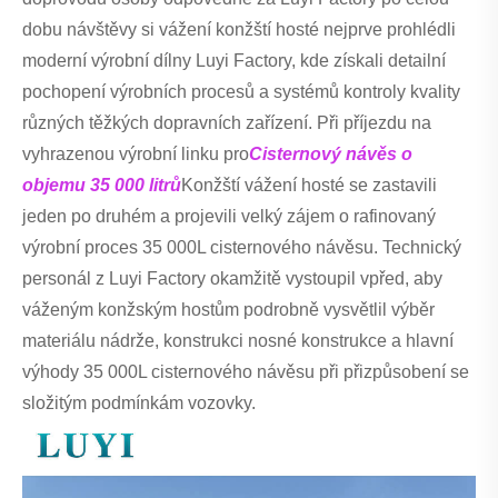
dobu návštěvy si vážení konžští hosté nejprve prohlédli
moderní výrobní dílny Luyi Factory, kde získali detailní
pochopení výrobních procesů a systémů kontroly kvality
různých těžkých dopravních zařízení. Při příjezdu na
vyhrazenou výrobní linku pro
Cisternový návěs o
objemu 35 000 litrů
Konžští vážení hosté se zastavili
jeden po druhém a projevili velký zájem o rafinovaný
výrobní proces 35 000L cisternového návěsu. Technický
personál z Luyi Factory okamžitě vystoupil vpřed, aby
váženým konžským hostům podrobně vysvětlil výběr
materiálu nádrže, konstrukci nosné konstrukce a hlavní
výhody 35 000L cisternového návěsu při přizpůsobení se
složitým podmínkám vozovky.