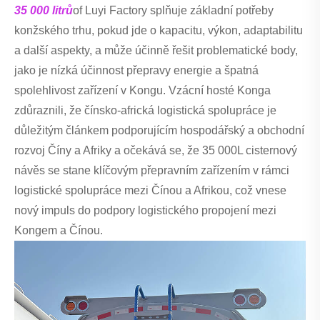
35 000 litrů
of Luyi Factory splňuje základní potřeby
konžského trhu, pokud jde o kapacitu, výkon, adaptabilitu
a další aspekty, a může účinně řešit problematické body,
jako je nízká účinnost přepravy energie a špatná
spolehlivost zařízení v Kongu. Vzácní hosté Konga
zdůraznili, že čínsko-africká logistická spolupráce je
důležitým článkem podporujícím hospodářský a obchodní
rozvoj Číny a Afriky a očekává se, že 35 000L cisternový
návěs se stane klíčovým přepravním zařízením v rámci
logistické spolupráce mezi Čínou a Afrikou, což vnese
nový impuls do podpory logistického propojení mezi
Kongem a Čínou.