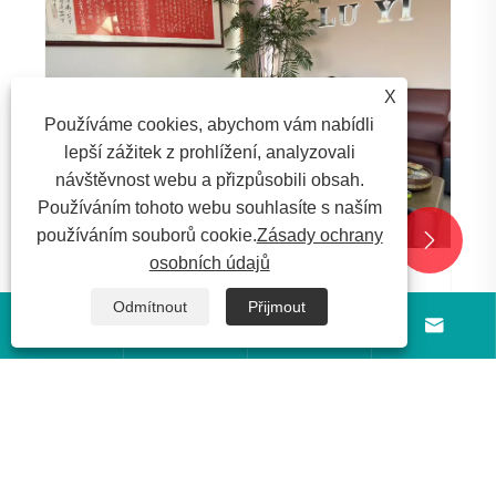
X
Používáme cookies, abychom vám nabídli
lepší zážitek z prohlížení, analyzovali
návštěvnost webu a přizpůsobili obsah.
Používáním tohoto webu souhlasíte s naším
používáním souborů cookie.
Zásady ochrany


osobních údajů
Zákazníci saúdskoarabských arabských
Odmítnout
Přijmout
arabských navštěvují továrnu Luyiauto a




podepsají objednávku na 25 přívěsů s
Ukázat více >>
nízkým lůžkem pěti nápravy!