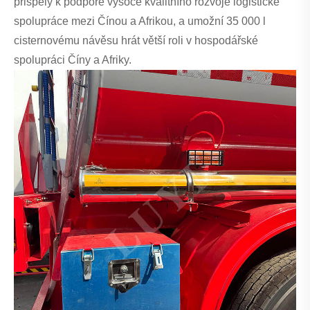
přispěly k podpoře vysoce kvalitního rozvoje logistické
spolupráce mezi Čínou a Afrikou, a umožní 35 000 l
cisternovému návěsu hrát větší roli v hospodářské
spolupráci Číny a Afriky.