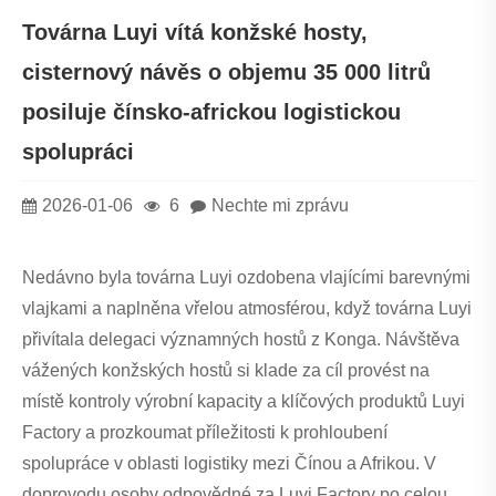
Továrna Luyi vítá konžské hosty,
cisternový návěs o objemu 35 000 litrů
posiluje čínsko-africkou logistickou
spolupráci
2026-01-06
6
Nechte mi zprávu
Nedávno byla továrna Luyi ozdobena vlajícími barevnými
vlajkami a naplněna vřelou atmosférou, když továrna Luyi
přivítala delegaci významných hostů z Konga. Návštěva
vážených konžských hostů si klade za cíl provést na
místě kontroly výrobní kapacity a klíčových produktů Luyi
Factory a prozkoumat příležitosti k prohloubení
spolupráce v oblasti logistiky mezi Čínou a Afrikou. V
doprovodu osoby odpovědné za Luyi Factory po celou