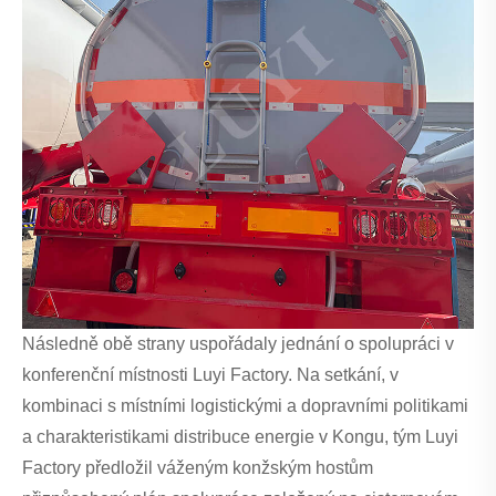
Následně obě strany uspořádaly jednání o spolupráci v
konferenční místnosti Luyi Factory. Na setkání, v
kombinaci s místními logistickými a dopravními politikami
a charakteristikami distribuce energie v Kongu, tým Luyi
Factory předložil váženým konžským hostům