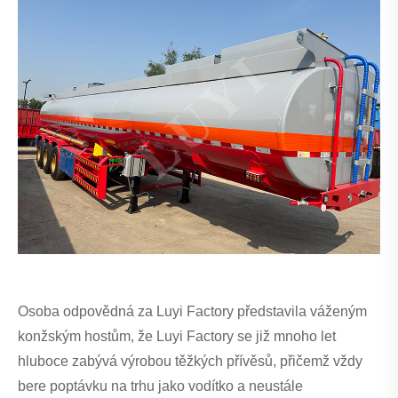
Osoba odpovědná za Luyi Factory představila váženým
konžským hostům, že Luyi Factory se již mnoho let
hluboce zabývá výrobou těžkých přívěsů, přičemž vždy
bere poptávku na trhu jako vodítko a neustále