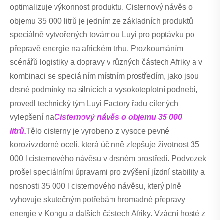
optimalizuje výkonnost produktu. Cisternový návěs o
objemu 35 000 litrů je jedním ze základních produktů
speciálně vytvořených továrnou Luyi pro poptávku po
přepravě energie na africkém trhu. Prozkoumáním
scénářů logistiky a dopravy v různých částech Afriky a v
kombinaci se speciálním místním prostředím, jako jsou
drsné podmínky na silnicích a vysokoteplotní podnebí,
provedl technický tým Luyi Factory řadu cílených
vylepšení na
Cisternový návěs o objemu 35 000
litrů.
Tělo cisterny je vyrobeno z vysoce pevné
korozivzdorné oceli, která účinně zlepšuje životnost 35
000 l cisternového návěsu v drsném prostředí. Podvozek
prošel speciálními úpravami pro zvýšení jízdní stability a
nosnosti 35 000 l cisternového návěsu, který plně
vyhovuje skutečným potřebám hromadné přepravy
energie v Kongu a dalších částech Afriky. Vzácní hosté z