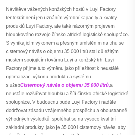
Návštěva vážených konžských hostů v Luyi Factory
tentokrát není jen uznáním výrobní kapacity a kvality
produktů Luyi Factory, ale také názorným projevem
hloubkového rozvoje čínsko-africké logistické spolupráce.
S vynikajícím výkonem a přesným umístěním na trhu se
cisternový návěs o objemu 35 000 litrů stal důležitým
mostem spojujícím továrnu Luyi a konžský trh. Luyi
Factory přijme tuto výměnu jako příležitost k neustálé
optimalizaci výkonu produktu a systému
služeb
Cisternový návěs o objemu 35 000 litrů
,
a
neustále rozšiřovat hloubku a šíři čínsko-africké logistické
spolupráce. V budoucnu bude Luyi Factory i nadále
dodržovat zásadu vzájemného prospěchu a oboustranně
výhodných výsledků, spoléhat se na vysoce kvalitní
základní produkty, jako je 35 000 l cisternový návěs, aby