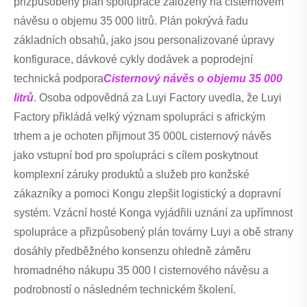
přizpůsobený plán spolupráce založený na cisternovém
návěsu o objemu 35 000 litrů. Plán pokrývá řadu
základních obsahů, jako jsou personalizované úpravy
konfigurace, dávkové cykly dodávek a poprodejní
technická podpora
Cisternový návěs o objemu 35 000
litrů
. Osoba odpovědná za Luyi Factory uvedla, že Luyi
Factory přikládá velký význam spolupráci s africkým
trhem a je ochoten přijmout 35 000L cisternový návěs
jako vstupní bod pro spolupráci s cílem poskytnout
komplexní záruky produktů a služeb pro konžské
zákazníky a pomoci Kongu zlepšit logistický a dopravní
systém. Vzácní hosté Konga vyjádřili uznání za upřímnost
spolupráce a přizpůsobený plán továrny Luyi a obě strany
dosáhly předběžného konsenzu ohledně záměru
hromadného nákupu 35 000 l cisternového návěsu a
podrobností o následném technickém školení.