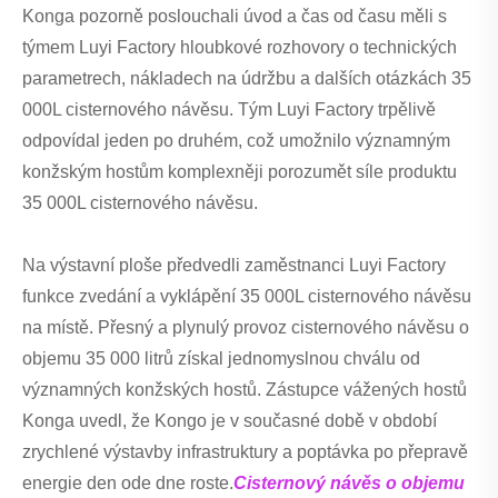
Konga pozorně poslouchali úvod a čas od času měli s
týmem Luyi Factory hloubkové rozhovory o technických
parametrech, nákladech na údržbu a dalších otázkách 35
000L cisternového návěsu. Tým Luyi Factory trpělivě
odpovídal jeden po druhém, což umožnilo významným
konžským hostům komplexněji porozumět síle produktu
35 000L cisternového návěsu.
Na výstavní ploše předvedli zaměstnanci Luyi Factory
funkce zvedání a vyklápění 35 000L cisternového návěsu
na místě. Přesný a plynulý provoz cisternového návěsu o
objemu 35 000 litrů získal jednomyslnou chválu od
významných konžských hostů. Zástupce vážených hostů
Konga uvedl, že Kongo je v současné době v období
zrychlené výstavby infrastruktury a poptávka po přepravě
energie den ode dne roste.
Cisternový návěs o objemu