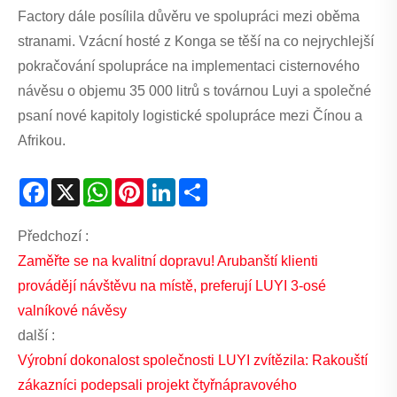
Factory dále posílila důvěru ve spolupráci mezi oběma
stranami. Vzácní hosté z Konga se těší na co nejrychlejší
pokračování spolupráce na implementaci cisternového
návěsu o objemu 35 000 litrů s továrnou Luyi a společné
psaní nové kapitoly logistické spolupráce mezi Čínou a
Afrikou.
Facebook
X
WhatsApp
Pinterest
LinkedIn
Share
Předchozí :
Zaměřte se na kvalitní dopravu! Arubanští klienti
provádějí návštěvu na místě, preferují LUYI 3-osé
valníkové návěsy
další :
Výrobní dokonalost společnosti LUYI zvítězila: Rakouští
zákazníci podepsali projekt čtyřnápravového