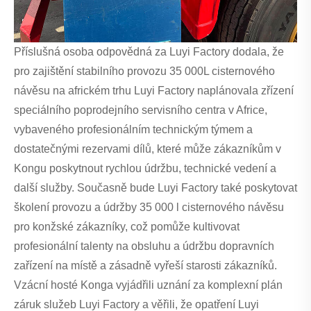
Příslušná osoba odpovědná za Luyi Factory dodala, že
pro zajištění stabilního provozu 35 000L cisternového
návěsu na africkém trhu Luyi Factory naplánovala zřízení
speciálního poprodejního servisního centra v Africe,
vybaveného profesionálním technickým týmem a
dostatečnými rezervami dílů, které může zákazníkům v
Kongu poskytnout rychlou údržbu, technické vedení a
další služby. Současně bude Luyi Factory také poskytovat
školení provozu a údržby 35 000 l cisternového návěsu
pro konžské zákazníky, což pomůže kultivovat
profesionální talenty na obsluhu a údržbu dopravních
zařízení na místě a zásadně vyřeší starosti zákazníků.
Vzácní hosté Konga vyjádřili uznání za komplexní plán
záruk služeb Luyi Factory a věřili, že opatření Luyi