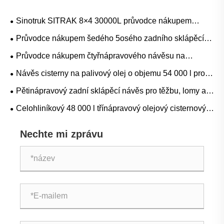
Sinotruk SITRAK 8×4 30000L průvodce nákupem
cisteren na palivo pro projekty doplňování nafty, benzínu
Průvodce nákupem šedého 5osého zadního sklápěcího
a mobilních zařízení
návěsu pro těžbu, lom a přepravu těžkých sypkých
Průvodce nákupem čtyřnápravového návěsu na
materiálů
cementovou cisternu pro přepravu volně loženého
Návěs cisterny na palivový olej o objemu 54 000 l pro
cementu, popílku a suchého prášku
přepravu hromadného paliva: Aplikace, specifikace a
Pětinápravový zadní sklápěcí návěs pro těžbu, lomy a
průvodce nákupem
stavební hromadnou dopravu
Celohliníkový 48 000 l třínápravový olejový cisternový
přívěs: Aplikace, specifikace a průvodce nákupem
Nechte mi zprávu