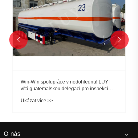


Win-Win spolupráce v nedohlednu! LUYI
vítá guatemalskou delegaci pro inspekci
3nápravových cisteren
Ukázat více >>
O nás