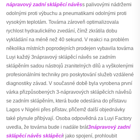
nápravový zadní sklápěcí návěs
s palivovými nádržemi
odolnými proti výbuchu a pneumatikami odolnými proti
vysokým teplotám. Továrna zároveň optimalizovala
rychlost hydraulického zvedání, čímž zkrátila dobu
vykládání na méně než 40 sekund. V reakci na problém
několika místních poprodejních prodejen vybavila továrna
Luyi každý 3nápravový sklápěcí návěs se zadním
sklápěním sadou nástrojů zranitelných dílů a vyškolenými
profesionálními techniky pro poskytování služeb vzdálené
diagnostiky závad. V současné době byla vyrobena první
várka přizpůsobených 3-nápravových sklápěcích návěsů
se zadním sklápěním, která bude odeslána do přístavu
Lagos v Nigérii přes přístav, přičemž další objednávky
také plynule přibývají. Osoba odpovědná za Luyi Factory
uvedla, že továrna bude i nadále brát
3nápravový zadní
sklápěcí návěs sklápěcí
r jako spojení, prohloubit