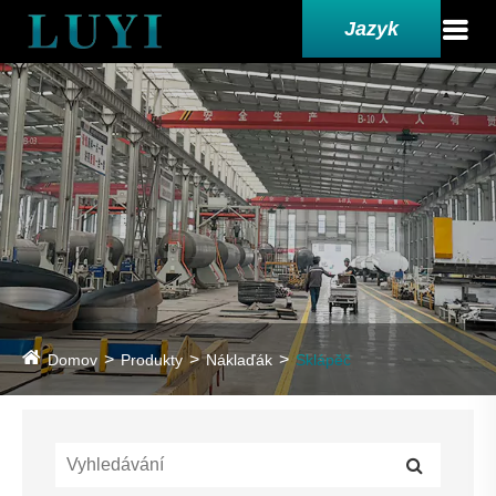
Jazyk
Domov
Produkty
Náklaďák
Sklápěč