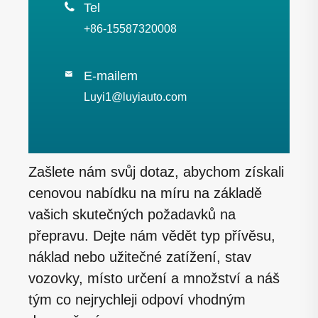

Tel
+86-15587320008
E-mailem

Luyi1@luyiauto.com
Zašlete nám svůj dotaz, abychom získali
cenovou nabídku na míru na základě
vašich skutečných požadavků na
přepravu. Dejte nám vědět typ přívěsu,
náklad nebo užitečné zatížení, stav
vozovky, místo určení a množství a náš
tým co nejrychleji odpoví vhodným