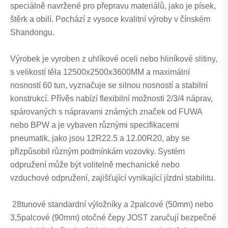
speciálně navržené pro přepravu materiálů, jako je písek,
štěrk a obilí. Pochází z vysoce kvalitní výroby v čínském
Shandongu.
Výrobek je vyroben z uhlíkové oceli nebo hliníkové slitiny,
s velikostí těla 12500x2500x3600MM a maximální
nosností 60 tun, vyznačuje se silnou nosností a stabilní
konstrukcí. Přívěs nabízí flexibilní možnosti 2/3/4 náprav,
spárovaných s nápravami známých značek od FUWA
nebo BPW a je vybaven různými specifikacemi
pneumatik, jako jsou 12R22.5 a 12.00R20, aby se
přizpůsobil různým podmínkám vozovky. Systém
odpružení může být volitelně mechanické nebo
vzduchové odpružení, zajišťující vynikající jízdní stabilitu.
28tunové standardní výložníky a 2palcové (50mm) nebo
3,5palcové (90mm) otočné čepy JOST zaručují bezpečné