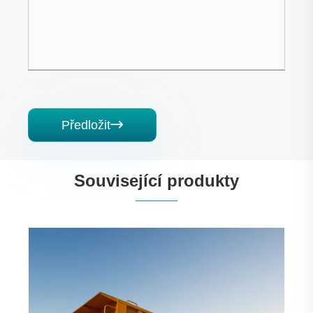
Předložit

Související produkty
3nápravový černý obdélníkový návěs se
zadním sklápěním