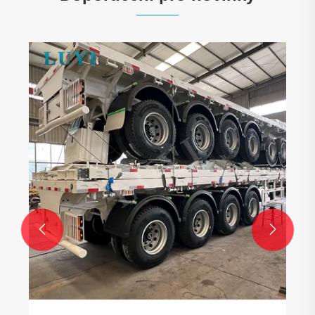
Nová objednávka přeshraniční přepravy!
3nápravový 4stopý valníkový návěs Luyi
vyplouvá do Kazachstánu
Ukázat více >>

