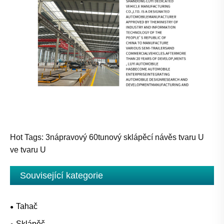
Hot Tags: 3nápravový 60tunový sklápěcí návěs tvaru U
ve tvaru U
Související kategorie
Tahač
Sklápěč