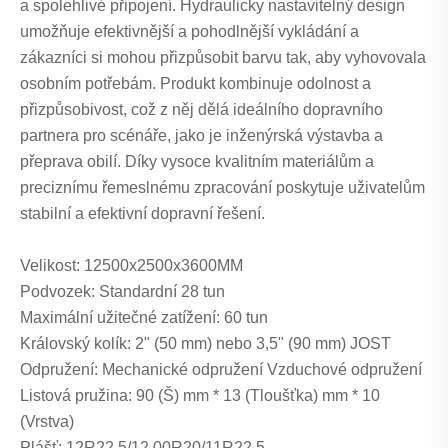
a spolehlivé připojení. Hydraulicky nastavitelný design
umožňuje efektivnější a pohodlnější vykládání a
zákazníci si mohou přizpůsobit barvu tak, aby vyhovovala
osobním potřebám. Produkt kombinuje odolnost a
přizpůsobivost, což z něj dělá ideálního dopravního
partnera pro scénáře, jako je inženýrská výstavba a
přeprava obilí. Díky vysoce kvalitním materiálům a
preciznímu řemeslnému zpracování poskytuje uživatelům
stabilní a efektivní dopravní řešení.
Velikost: 12500x2500x3600MM
Podvozek: Standardní 28 tun
Maximální užitečné zatížení: 60 tun
Královský kolík: 2" (50 mm) nebo 3,5" (90 mm) JOST
Odpružení: Mechanické odpružení Vzduchové odpružení
Listová pružina: 90 (Š) mm * 13 (Tloušťka) mm * 10
(Vrstva)
Plášť: 12R22.5/12.00R20/11R22.5