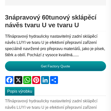
3nápravový 60tunový sklápěcí
návěs tvaru U ve tvaru U
Třínápravový hydraulicky nastavitelný zadní sklápěcí
návěs LUYI ve tvaru U je efektivní přepravní zařízení
speciálně navržené pro přepravu materiálů, jako je písek,
štěrk a obilí. Pochází z vysoce kvalitn&......
Get Factory Quote
Facebook
X
WhatsApp
Pinterest
LinkedIn
Share
Popis výrobku
Třínápravový hydraulicky nastavitelný zadní sklápěcí
návěs LUYI ve tvaru U je efektivní přepravní zařízení