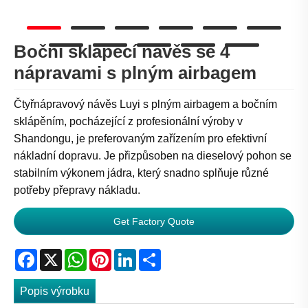
Boční sklápěcí návěs se 4
nápravami s plným airbagem
Čtyřnápravový návěs Luyi s plným airbagem a bočním
sklápěním, pocházející z profesionální výroby v
Shandongu, je preferovaným zařízením pro efektivní
nákladní dopravu. Je přizpůsoben na dieselový pohon se
stabilním výkonem jádra, který snadno splňuje různé
potřeby přepravy nákladu.
Get Factory Quote
Facebook
X
WhatsApp
Pinterest
LinkedIn
Share
Popis výrobku