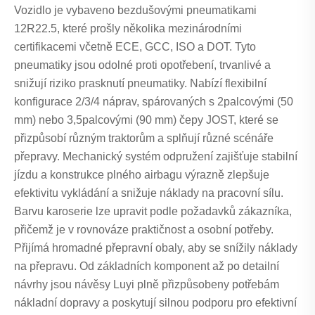
Vozidlo je vybaveno bezdušovými pneumatikami
12R22.5, které prošly několika mezinárodními
certifikacemi včetně ECE, GCC, ISO a DOT. Tyto
pneumatiky jsou odolné proti opotřebení, trvanlivé a
snižují riziko prasknutí pneumatiky. Nabízí flexibilní
konfigurace 2/3/4 náprav, spárovaných s 2palcovými (50
mm) nebo 3,5palcovými (90 mm) čepy JOST, které se
přizpůsobí různým traktorům a splňují různé scénáře
přepravy. Mechanický systém odpružení zajišťuje stabilní
jízdu a konstrukce plného airbagu výrazně zlepšuje
efektivitu vykládání a snižuje náklady na pracovní sílu.
Barvu karoserie lze upravit podle požadavků zákazníka,
přičemž je v rovnováze praktičnost a osobní potřeby.
Přijímá hromadné přepravní obaly, aby se snížily náklady
na přepravu. Od základních komponent až po detailní
návrhy jsou návěsy Luyi plně přizpůsobeny potřebám
nákladní dopravy a poskytují silnou podporu pro efektivní