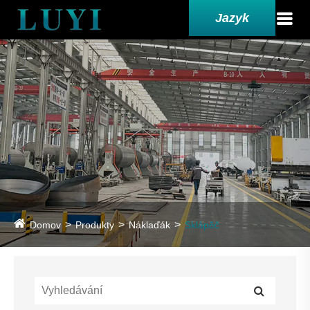
Jazyk
Domov
Produkty
Náklaďák
Sklápěč