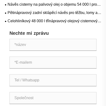
cementovou cisternu pro přepravu volně loženého
Návěs cisterny na palivový olej o objemu 54 000 l pro
cementu, popílku a suchého prášku
přepravu hromadného paliva: Aplikace, specifikace a
Pětinápravový zadní sklápěcí návěs pro těžbu, lomy a
průvodce nákupem
stavební hromadnou dopravu
Celohliníkový 48 000 l třínápravový olejový cisternový
přívěs: Aplikace, specifikace a průvodce nákupem
Nechte mi zprávu