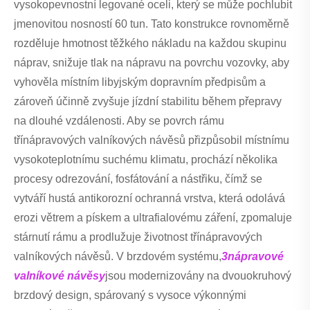
vysokopevnostní legované oceli, který se může pochlubit
jmenovitou nosností 60 tun. Tato konstrukce rovnoměrně
rozděluje hmotnost těžkého nákladu na každou skupinu
náprav, snižuje tlak na nápravu na povrchu vozovky, aby
vyhověla místním libyjským dopravním předpisům a
zároveň účinně zvyšuje jízdní stabilitu během přepravy
na dlouhé vzdálenosti. Aby se povrch rámu
třínápravových valníkových návěsů přizpůsobil místnímu
vysokoteplotnímu suchému klimatu, prochází několika
procesy odrezování, fosfátování a nástřiku, čímž se
vytváří hustá antikorozní ochranná vrstva, která odolává
erozi větrem a pískem a ultrafialovému záření, zpomaluje
stárnutí rámu a prodlužuje životnost třínápravových
valníkových návěsů. V brzdovém systému,
3nápravové
valníkové návěsy
jsou modernizovány na dvouokruhový
brzdový design, spárovaný s vysoce výkonnými