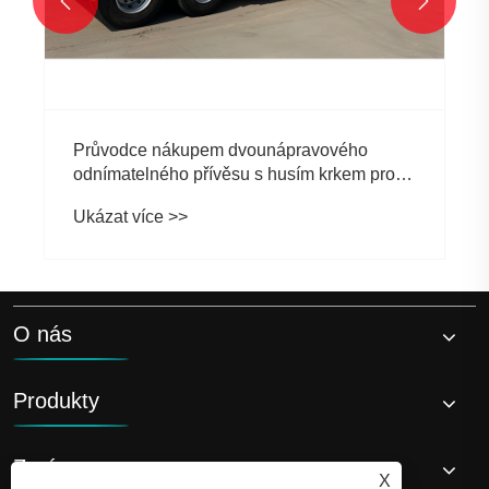


Průvodce nákupem dvounápravového
odnímatelného přívěsu s husím krkem pro
přepravu těžkého vybavení
Ukázat více >>
O nás
Produkty
Zprávy
X