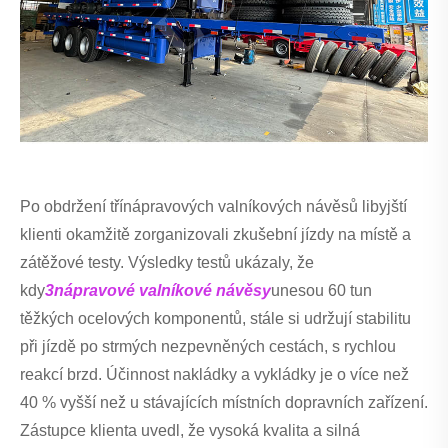
Po obdržení třínápravových valníkových návěsů libyjští
klienti okamžitě zorganizovali zkušební jízdy na místě a
zátěžové testy. Výsledky testů ukázaly, že
kdy
3nápravové valníkové návěsy
unesou 60 tun
těžkých ocelových komponentů, stále si udržují stabilitu
při jízdě po strmých nezpevněných cestách, s rychlou
reakcí brzd. Účinnost nakládky a vykládky je o více než
40 % vyšší než u stávajících místních dopravních zařízení.
Zástupce klienta uvedl, že vysoká kvalita a silná