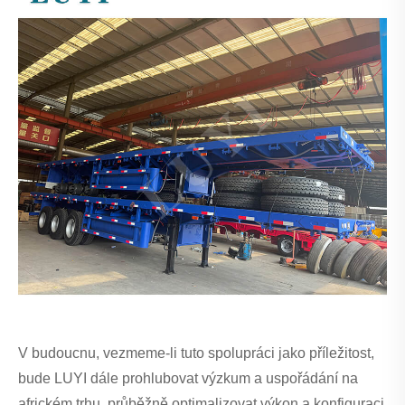
V budoucnu, vezmeme-li tuto spolupráci jako příležitost,
bude LUYI dále prohlubovat výzkum a uspořádání na
africkém trhu, průběžně optimalizovat výkon a konfiguraci