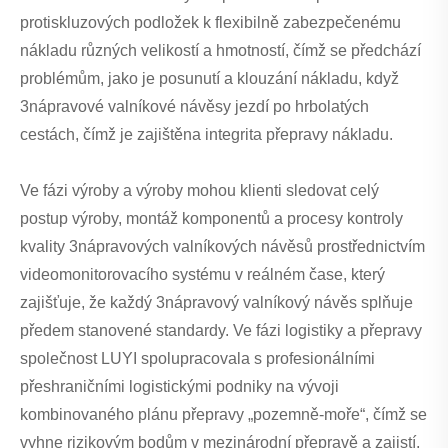
protiskluzových podložek k flexibilně zabezpečenému
nákladu různých velikostí a hmotností, čímž se předchází
problémům, jako je posunutí a klouzání nákladu, když
3nápravové valníkové návěsy jezdí po hrbolatých
cestách, čímž je zajištěna integrita přepravy nákladu.
Ve fázi výroby a výroby mohou klienti sledovat celý
postup výroby, montáž komponentů a procesy kontroly
kvality 3nápravových valníkových návěsů prostřednictvím
videomonitorovacího systému v reálném čase, který
zajišťuje, že každý 3nápravový valníkový návěs splňuje
předem stanovené standardy. Ve fázi logistiky a přepravy
společnost LUYI spolupracovala s profesionálními
přeshraničními logistickými podniky na vývoji
kombinovaného plánu přepravy „pozemně-moře“, čímž se
vyhne rizikovým bodům v mezinárodní přepravě a zajistí,