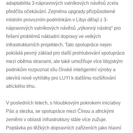
adaptabilita 3-nápravových valníkových návěsů zcela
předčila očekávání. Zejména upgrady přizpůsobené
místním provozním podmínkám v Libyi dělají z 3-
nápravových valníkových návěsů „výkonný nástroj“ pro
řešení problémů nákladní dopravy ve velkých
infrastrukturních projektech. Tato spolupráce nejen
pokládá pevný základ pro další prohlubování spolupráce
mezi oběma stranami, ale také umožňuje více libyjským
podnikům rozpoznat sílu čínské inteligentní výroby a
otevírá nové vyhlídky pro LUYI k dalšímu rozšiřování
afrického trhu.
V posledních letech, s hloubkovým pokrokem iniciativy
Pás a stezka, se spolupráce mezi Čínou a africkými
zeměmi v oblasti infrastruktury stále více zužuje.
Poptávka po těžkých dopravních zařízeních jako hlavní