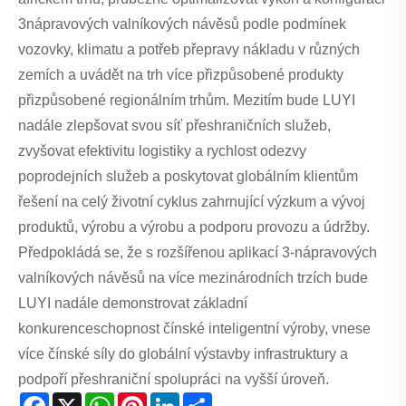
3nápravových valníkových návěsů podle podmínek
vozovky, klimatu a potřeb přepravy nákladu v různých
zemích a uvádět na trh více přizpůsobené produkty
přizpůsobené regionálním trhům. Mezitím bude LUYI
nadále zlepšovat svou síť přeshraničních služeb,
zvyšovat efektivitu logistiky a rychlost odezvy
poprodejních služeb a poskytovat globálním klientům
řešení na celý životní cyklus zahrnující výzkum a vývoj
produktů, výrobu a výrobu a podporu provozu a údržby.
Předpokládá se, že s rozšířenou aplikací 3-nápravových
valníkových návěsů na více mezinárodních trzích bude
LUYI nadále demonstrovat základní
konkurenceschopnost čínské inteligentní výroby, vnese
více čínské síly do globální výstavby infrastruktury a
podpoří přeshraniční spolupráci na vyšší úroveň.
Facebook
X
WhatsApp
Pinterest
LinkedIn
Share