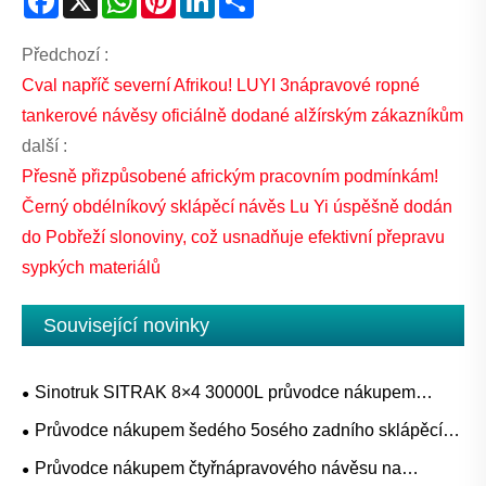
Předchozí :
Cval napříč severní Afrikou! LUYI 3nápravové ropné
tankerové návěsy oficiálně dodané alžírským zákazníkům
další :
Přesně přizpůsobené africkým pracovním podmínkám!
Černý obdélníkový sklápěcí návěs Lu Yi úspěšně dodán
do Pobřeží slonoviny, což usnadňuje efektivní přepravu
sypkých materiálů
Související novinky
Sinotruk SITRAK 8×4 30000L průvodce nákupem
cisteren na palivo pro projekty doplňování nafty, benzínu
Průvodce nákupem šedého 5osého zadního sklápěcího
a mobilních zařízení
návěsu pro těžbu, lom a přepravu těžkých sypkých
Průvodce nákupem čtyřnápravového návěsu na
materiálů