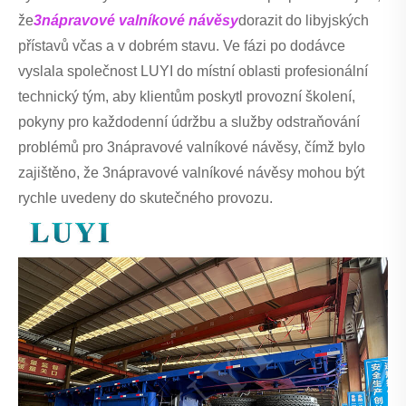
že
3nápravové valníkové návěsy
dorazit do libyjských
přístavů včas a v dobrém stavu. Ve fázi po dodávce
vyslala společnost LUYI do místní oblasti profesionální
technický tým, aby klientům poskytl provozní školení,
pokyny pro každodenní údržbu a služby odstraňování
problémů pro 3nápravové valníkové návěsy, čímž bylo
zajištěno, že 3nápravové valníkové návěsy mohou být
rychle uvedeny do skutečného provozu.