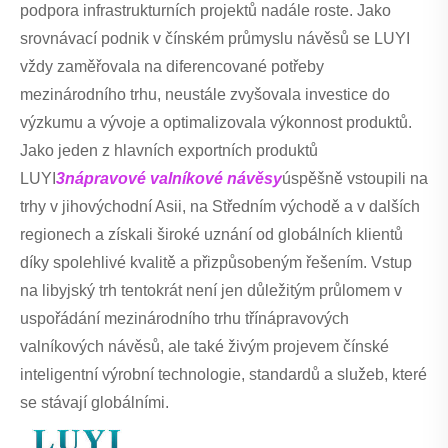
podpora infrastrukturních projektů nadále roste. Jako
srovnávací podnik v čínském průmyslu návěsů se LUYI
vždy zaměřovala na diferencované potřeby
mezinárodního trhu, neustále zvyšovala investice do
výzkumu a vývoje a optimalizovala výkonnost produktů.
Jako jeden z hlavních exportních produktů
LUYI
3nápravové valníkové návěsy
úspěšně vstoupili na
trhy v jihovýchodní Asii, na Středním východě a v dalších
regionech a získali široké uznání od globálních klientů
díky spolehlivé kvalitě a přizpůsobeným řešením. Vstup
na libyjský trh tentokrát není jen důležitým průlomem v
uspořádání mezinárodního trhu třínápravových
valníkových návěsů, ale také živým projevem čínské
inteligentní výrobní technologie, standardů a služeb, které
se stávají globálními.