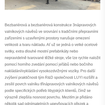
Bezbariérová a bezbariérová konstrukce 3nápravových
valníkových návěsů ve srovnání s tradičními přepravními
zařízeními s uzavřenými prostory narušuje omezení
velikosti a tvaru nákladu. Ať už se jedná o velké ocelové
svitky, extra dlouhé mostní prefabrikáty nebo
nepravidelně tvarované těžké stroje, vše lze rychle naložit
pomocí horního zvedání pomocí jeřábů nebo bočního
nakládání/vykládání vysokozdvižnými vozíky. Pro další
zvýšení praktičnosti tým R&D společnosti LUYI rozšířil a
zesílil povrch valníku třínápravových valníkových návěsů
podle specifických potřeb libyjských klientů, čímž se
výrazně zlepšila nosnost povrchu. Mezitím je přidáno
několik sad odnímatelných upevňovacích přezek a