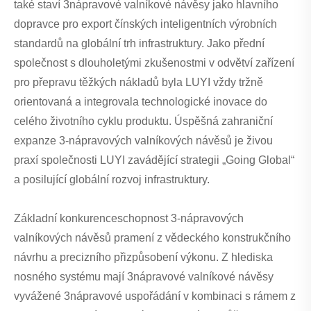
také staví 3nápravové valníkové návěsy jako hlavního
dopravce pro export čínských inteligentních výrobních
standardů na globální trh infrastruktury. Jako přední
společnost s dlouholetými zkušenostmi v odvětví zařízení
pro přepravu těžkých nákladů byla LUYI vždy tržně
orientovaná a integrovala technologické inovace do
celého životního cyklu produktu. Úspěšná zahraniční
expanze 3-nápravových valníkových návěsů je živou
praxí společnosti LUYI zavádějící strategii „Going Global“
a posilující globální rozvoj infrastruktury.
Základní konkurenceschopnost 3-nápravových
valníkových návěsů pramení z vědeckého konstrukčního
návrhu a precizního přizpůsobení výkonu. Z hlediska
nosného systému mají 3nápravové valníkové návěsy
vyvážené 3nápravové uspořádání v kombinaci s rámem z