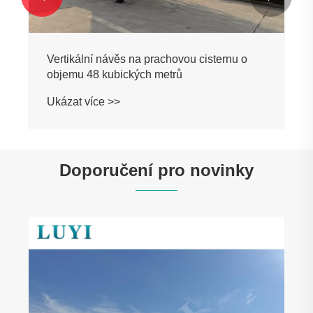
Doporučení pro novinky
Luyi Factory: Reakce na potřeby
nigerijského trhu s kvalitními a
přizpůsobenými řešeními
Ukázat více >>