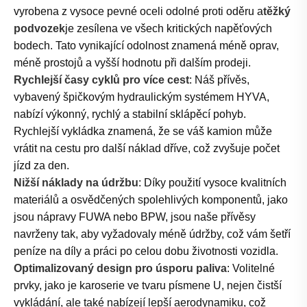
vyrobena z vysoce pevné oceli odolné proti oděru a
těžký
podvozek
je zesílena ve všech kritických napěťových
bodech. Tato vynikající odolnost znamená méně oprav,
méně prostojů a vyšší hodnotu při dalším prodeji.
Rychlejší časy cyklů pro více cest
: Náš přívěs,
vybavený špičkovým hydraulickým systémem HYVA,
nabízí výkonný, rychlý a stabilní sklápěcí pohyb.
Rychlejší vykládka znamená, že se váš kamion může
vrátit na cestu pro další náklad dříve, což zvyšuje počet
jízd za den.
Nižší náklady na údržbu
: Díky použití vysoce kvalitních
materiálů a osvědčených spolehlivých komponentů, jako
jsou nápravy FUWA nebo BPW, jsou naše přívěsy
navrženy tak, aby vyžadovaly méně údržby, což vám šetří
peníze na díly a práci po celou dobu životnosti vozidla.
Optimalizovaný design pro úsporu paliva
: Volitelné
prvky, jako je karoserie ve tvaru písmene U, nejen čistší
vykládání, ale také nabízejí lepší aerodynamiku, což