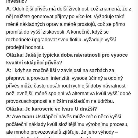
investic?
A
: Odolnější přívěs má delší životnost, což znamená, že z
něj můžete generovat příjmy po více let. Vyžaduje také
méně nákladných oprav a méně prostojů, což se přímo
promítá do vyšší ziskovosti. A konečně, když se
rozhodnete upgradovat svou flotilu, vyžaduje vyšší
prodejní hodnotu.
Otázka: Jaká je typická doba návratnosti pro vysoce
kvalitní sklápěcí přívěs?
A
: I když se značně liší v závislosti na sazbách za
přepravu a provozní intenzitě, vysoce účinný a odolný
přívěs může často dosáhnout rychlejší doby návratnosti
než levnější, méně spolehlivá alternativa kvůli vyšší době
provozuschopnosti a nižším nákladům na údržbu.
Otázka: Je karoserie ve tvaru U dražší?
A
: A
ve tvaru U
sklápěcí návěs může mít o něco vyšší
počáteční náklady kvůli složitějšímu výrobnímu procesu,
ale mnoho provozovatelů zjišťuje, že jeho výhody –