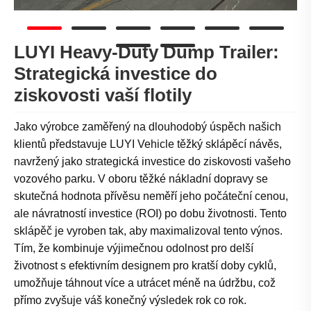
LUYI Heavy-Duty Dump Trailer:
Strategická investice do
ziskovosti vaší flotily
Jako výrobce zaměřený na dlouhodobý úspěch našich
klientů představuje LUYI Vehicle těžký sklápěcí návěs,
navržený jako strategická investice do ziskovosti vašeho
vozového parku. V oboru těžké nákladní dopravy se
skutečná hodnota přívěsu neměří jeho počáteční cenou,
ale návratností investice (ROI) po dobu životnosti. Tento
sklápěč je vyroben tak, aby maximalizoval tento výnos.
Tím, že kombinuje výjimečnou odolnost pro delší
životnost s efektivním designem pro kratší doby cyklů,
umožňuje táhnout více a utrácet méně na údržbu, což
přímo zvyšuje váš konečný výsledek rok co rok.