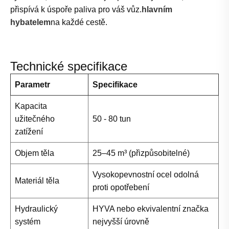
přispívá k úspoře paliva pro váš vůz.
hlavním
hybatelem
na každé cestě.
Technické specifikace
Parametr
Specifikace
Kapacita
užitečného
50 - 80 tun
zatížení
Objem těla
25–45 m³ (přizpůsobitelné)
Vysokopevnostní ocel odolná
Materiál těla
proti opotřebení
Hydraulický
HYVA nebo ekvivalentní značka
systém
nejvyšší úrovně