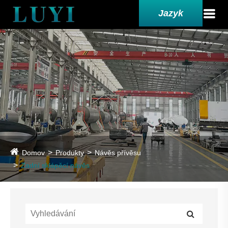
Jazyk
Domov
Produkty
Návěs přívěsu
Zadní sklápěcí návěs