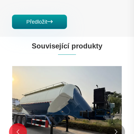
Předložit

Související produkty
Přeprava 60 tun zadního návěsu
Ukázat více >>

