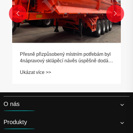


Přesně přizpůsobený místním potřebám byl
4nápravový sklápěcí návěs úspěšně dodán
zambijskému zákazníkovi
Ukázat více >>
O nás
Produkty