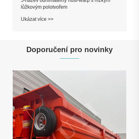
5-název odnímatelný husí-warp s nízkým
lůžkovým polotvořem
Ukázat více >>
Doporučení pro novinky