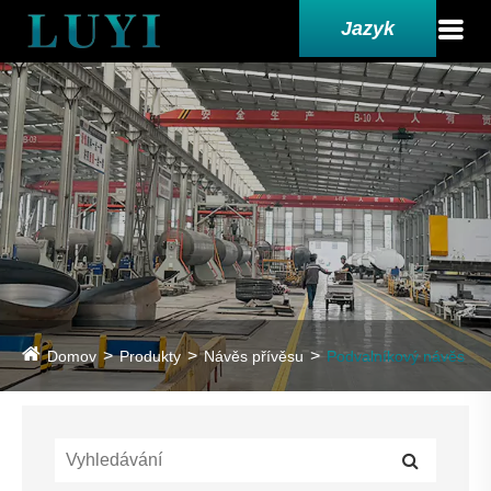
Jazyk
Domov
Produkty
Návěs přívěsu
Podvalníkový návěs