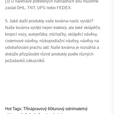
(3) U naléhavě potřebných náhradních dílů můžeme
zaslat DHL, TNT, UPS nebo FEDEX.
5. Jaké další produkty vaše továrna navíc vyrábí?
Naše továrna vyrábí nejen traktory, ale také sklápěče,
kropicí vozy, autojeřáby, míchačky, sklápěcí návěsy,
cisternové návěsy, nízkopodlažní návěsy, návěsy na
odstraňování prachu atd. Naše továrna je rozsáhlá a
dokáže přizpůsobit různé produkty podle různých
požadavků zákazníků
Hot Tags: Třínápravový 60tunový odnímatelný