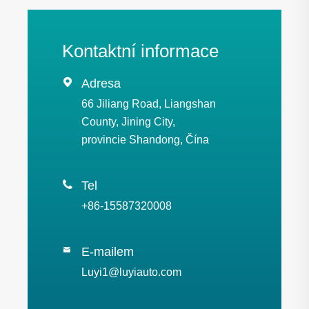
Kontaktní informace

Adresa
66 Jiliang Road, Liangshan
County, Jining City,
provincie Shandong, Čína

Tel
+86-15587320008
E-mailem

Luyi1@luyiauto.com