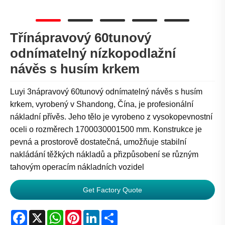
Třínápravový 60tunový
odnímatelný nízkopodlažní
návěs s husím krkem
Luyi 3nápravový 60tunový odnímatelný návěs s husím
krkem, vyrobený v Shandong, Čína, je profesionální
nákladní přívěs. Jeho tělo je vyrobeno z vysokopevnostní
oceli o rozměrech 1700030001500 mm. Konstrukce je
pevná a prostorově dostatečná, umožňuje stabilní
nakládání těžkých nákladů a přizpůsobení se různým
tahovým operacím nákladních vozidel
Get Factory Quote
Facebook
X
WhatsApp
Pinterest
LinkedIn
Share