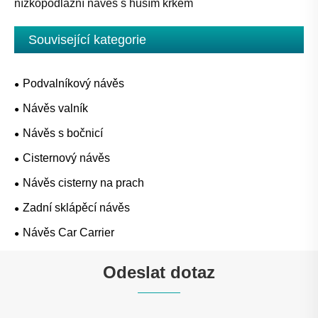
nízkopodlažní návěs s husím krkem
Související kategorie
Podvalníkový návěs
Návěs valník
Návěs s bočnicí
Cisternový návěs
Návěs cisterny na prach
Zadní sklápěcí návěs
Návěs Car Carrier
Odeslat dotaz