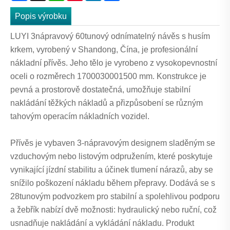
Popis výrobku
LUYI 3nápravový 60tunový odnímatelný návěs s husím
krkem, vyrobený v Shandong, Čína, je profesionální
nákladní přívěs. Jeho tělo je vyrobeno z vysokopevnostní
oceli o rozměrech 1700030001500 mm. Konstrukce je
pevná a prostorově dostatečná, umožňuje stabilní
nakládání těžkých nákladů a přizpůsobení se různým
tahovým operacím nákladních vozidel.
Přívěs je vybaven 3-nápravovým designem sladěným se
vzduchovým nebo listovým odpružením, které poskytuje
vynikající jízdní stabilitu a účinek tlumení nárazů, aby se
snížilo poškození nákladu během přepravy. Dodává se s
28tunovým podvozkem pro stabilní a spolehlivou podporu
a žebřík nabízí dvě možnosti: hydraulický nebo ruční, což
usnadňuje nakládání a vykládání nákladu. Produkt