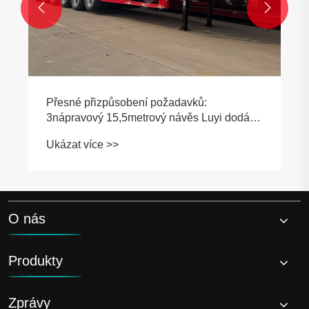


Přesné přizpůsobení požadavků:
3nápravový 15,5metrový návěs Luyi dodán
liberijskému zákazníkovi
Ukázat více >>
O nás
Produkty
Zprávy