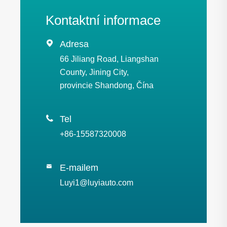
Kontaktní informace

Adresa
66 Jiliang Road, Liangshan
County, Jining City,
provincie Shandong, Čína

Tel
+86-15587320008
E-mailem

Luyi1@luyiauto.com