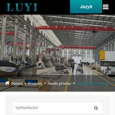
Jazyk
Domov
Produkty
Návěs přívěsu
Podvalníkový návěs