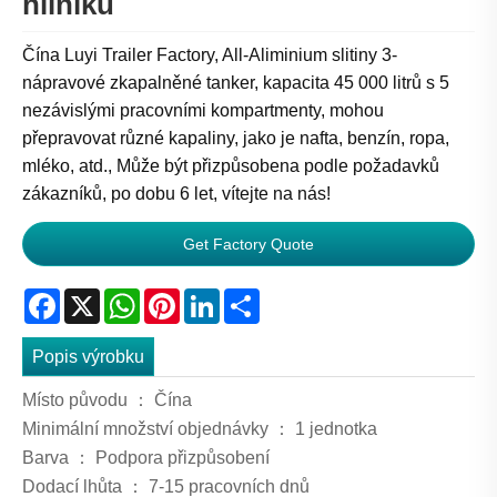
hliníku
Čína Luyi Trailer Factory, All-Aliminium slitiny 3-
nápravové zkapalněné tanker, kapacita 45 000 litrů s 5
nezávislými pracovními kompartmenty, mohou
přepravovat různé kapaliny, jako je nafta, benzín, ropa,
mléko, atd., Může být přizpůsobena podle požadavků
zákazníků, po dobu 6 let, vítejte na nás!
Get Factory Quote
Facebook
X
WhatsApp
Pinterest
LinkedIn
Share
Popis výrobku
Místo původu ： Čína
Minimální množství objednávky ： 1 jednotka
Barva ： Podpora přizpůsobení
Dodací lhůta ： 7-15 pracovních dnů