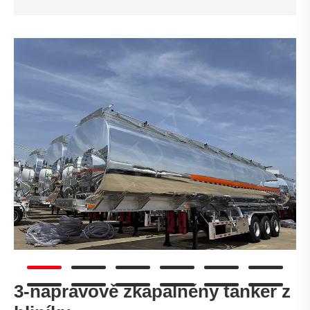
3-nápravově zkapalněný tanker z