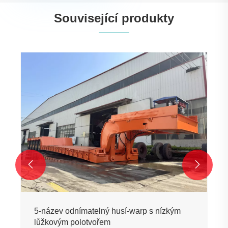
Související produkty


5-název odnímatelný husí-warp s nízkým
lůžkovým polotvořem