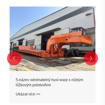


5-název odnímatelný husí-warp s nízkým
lůžkovým polotvořem
Ukázat více >>