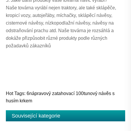
5. Jaké další produkty vaše továrna navíc vyrábí?
Naše továrna vyrábí nejen traktory, ale také sklápěče,
kropicí vozy, autojeřáby, míchačky, sklápěcí návěsy,
cisternové návěsy, nízkopodlažní návěsy, návěsy na
odstraňování prachu atd. Naše továrna je rozsáhlá a
dokáže přizpůsobit různé produkty podle různých
požadavků zákazníků
Hot Tags: 6nápravový zatahovací 100tunový návěs s
husím krkem
Související kategorie