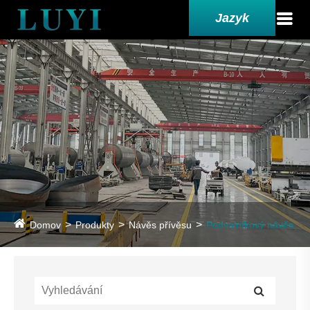
Jazyk
Domov
Produkty
Návěs přívěsu
Podvalníkový návěs