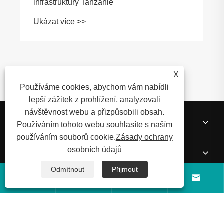
infrastruktury Tanzanie
Ukázat více >>
X
Používáme cookies, abychom vám nabídli
lepší zážitek z prohlížení, analyzovali
návštěvnost webu a přizpůsobili obsah.
O nás
Používáním tohoto webu souhlasíte s naším
používáním souborů cookie.
Zásady ochrany
osobních údajů
Produkty
Odmítnout
Přijmout




Zprávy
Kontaktujte nás