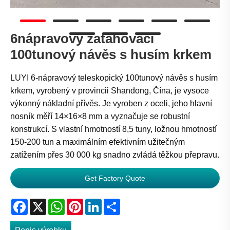
6nápravový zatahovací
100tunový návěs s husím krkem
LUYI 6-nápravový teleskopický 100tunový návěs s husím
krkem, vyrobený v provincii Shandong, Čína, je vysoce
výkonný nákladní přívěs. Je vyroben z oceli, jeho hlavní
nosník měří 14×16×8 mm a vyznačuje se robustní
konstrukcí. S vlastní hmotností 8,5 tuny, ložnou hmotností
150-200 tun a maximálním efektivním užitečným
zatížením přes 30 000 kg snadno zvládá těžkou přepravu.
Get Factory Quote
Facebook
X
WhatsApp
Pinterest
LinkedIn
Share