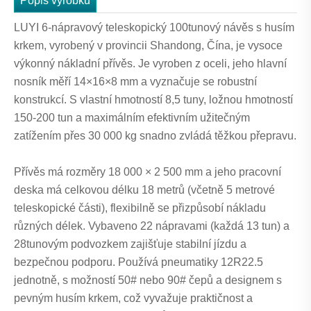
Popis výrobku
LUYI 6-nápravový teleskopický 100tunový návěs s husím
krkem, vyrobený v provincii Shandong, Čína, je vysoce
výkonný nákladní přívěs. Je vyroben z oceli, jeho hlavní
nosník měří 14×16×8 mm a vyznačuje se robustní
konstrukcí. S vlastní hmotností 8,5 tuny, ložnou hmotností
150-200 tun a maximálním efektivním užitečným
zatížením přes 30 000 kg snadno zvládá těžkou přepravu.
Přívěs má rozměry 18 000 × 2 500 mm a jeho pracovní
deska má celkovou délku 18 metrů (včetně 5 metrové
teleskopické části), flexibilně se přizpůsobí nákladu
různých délek. Vybaveno 22 nápravami (každá 13 tun) a
28tunovým podvozkem zajišťuje stabilní jízdu a
bezpečnou podporu. Používá pneumatiky 12R22.5
jednotně, s možností 50# nebo 90# čepů a designem s
pevným husím krkem, což vyvažuje praktičnost a