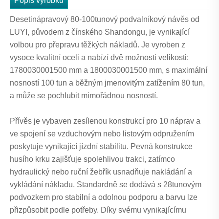
Popis výrobku
Desetinápravový 80-100tunový podvalníkový návěs od
LUYI, původem z čínského Shandongu, je vynikající
volbou pro přepravu těžkých nákladů. Je vyroben z
vysoce kvalitní oceli a nabízí dvě možnosti velikosti:
1780030001500 mm a 1800030001500 mm, s maximální
nosností 100 tun a běžným jmenovitým zatížením 80 tun,
a může se pochlubit mimořádnou nosností.
Přívěs je vybaven zesílenou konstrukcí pro 10 náprav a
ve spojení se vzduchovým nebo listovým odpružením
poskytuje vynikající jízdní stabilitu. Pevná konstrukce
husího krku zajišťuje spolehlivou trakci, zatímco
hydraulický nebo ruční žebřík usnadňuje nakládání a
vykládání nákladu. Standardně se dodává s 28tunovým
podvozkem pro stabilní a odolnou podporu a barvu lze
přizpůsobit podle potřeby. Díky svému vynikajícímu