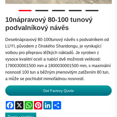
10nápravový 80-100 tunový
podvalníkový návěs
Desetinápravový 80-100tunový návěs s podvalníkem od
LUYI, původem z čínského Shandongu, je vynikající
volbou pro přepravu těžkých nákladů. Je vyroben z
vysoce kvalitní oceli a nabízí dvě možnosti velikosti:
1780030001500 mm a 1800030001500 mm, s maximální
nosností 100 tun a běžným jmenovitým zatížením 80 tun,
a může se pochlubit mimořádnou nosností.
Get Factory Quote
Facebook
X
WhatsApp
Pinterest
LinkedIn
Share