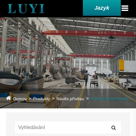
Jazyk
Domov
Produkty
Návěs přívěsu
Podvalníkový návěs