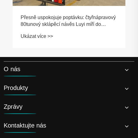
Přesně uspokojuje poptávku: čtyřnápravový
80tunový sklápěcí návěs Luyi míří do
Guyany
Ukázat více >>
O nás
Produkty
Zprávy
Kontaktujte nás