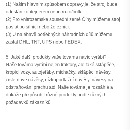
(1) Naším hlavním způsobem dopravy je, že stroj bude
odeslán kontejnerem nebo ro-ro/bulk.
(2) Pro vnitrozemské sousední země Číny můžeme stroj
poslat po silnici nebo železnici.
(3) U naléhavě potřebných náhradních dílů můžeme
zaslat DHL, TNT, UPS nebo FEDEX.
5. Jaké další produkty vaše továrna navíc vyrábí?
Naše továrna vyrábí nejen traktory, ale také sklápěče,
kropicí vozy, autojeřáby, míchačky, sklápěcí návěsy,
cisternové návěsy, nízkopodlažní návěsy, návěsy na
odstraňování prachu atd. Naše továrna je rozsáhlá a
dokáže přizpůsobit různé produkty podle různých
požadavků zákazníků