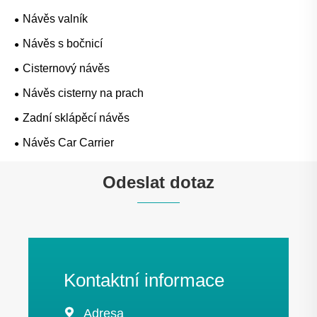
Návěs valník
Návěs s bočnicí
Cisternový návěs
Návěs cisterny na prach
Zadní sklápěcí návěs
Návěs Car Carrier
Odeslat dotaz
Kontaktní informace

Adresa