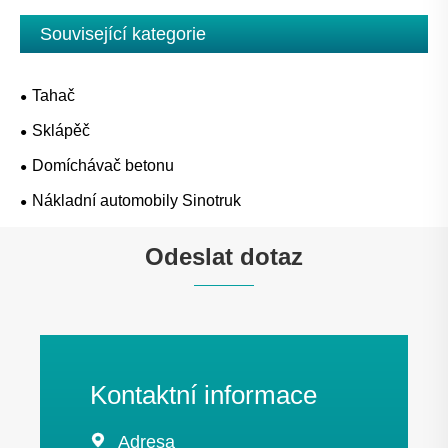
Související kategorie
Tahač
Sklápěč
Domíchávač betonu
Nákladní automobily Sinotruk
Odeslat dotaz
Kontaktní informace

Adresa