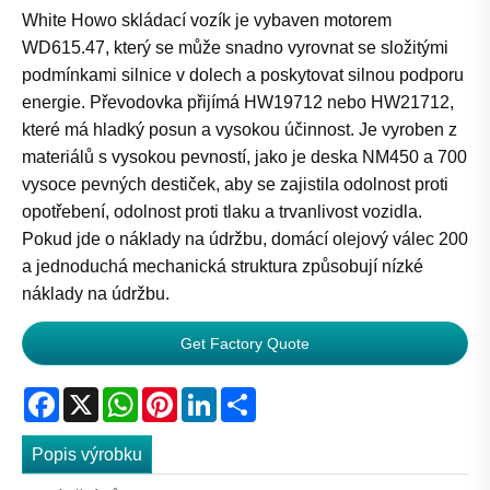
White Howo skládací vozík je vybaven motorem
WD615.47, který se může snadno vyrovnat se složitými
podmínkami silnice v dolech a poskytovat silnou podporu
energie. Převodovka přijímá HW19712 nebo HW21712,
které má hladký posun a vysokou účinnost. Je vyroben z
materiálů s vysokou pevností, jako je deska NM450 a 700
vysoce pevných destiček, aby se zajistila odolnost proti
opotřebení, odolnost proti tlaku a trvanlivost vozidla.
Pokud jde o náklady na údržbu, domácí olejový válec 200
a jednoduchá mechanická struktura způsobují nízké
náklady na údržbu.
Get Factory Quote
Facebook
X
WhatsApp
Pinterest
LinkedIn
Share
Popis výrobku