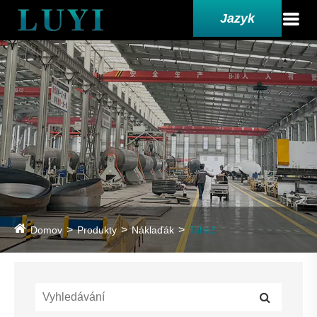
Jazyk
Domov
Produkty
Náklaďák
Tahač