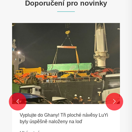
Doporučení pro novinky


Vyplujte do Ghany! Tři ploché návěsy LuYi
byly úspěšně naloženy na loď