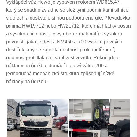
Vyklápěcí vůz Howo je vybaven motorem WD615.47,
který se snadno zvládne se složitými podmínkami silnice
v dolech a poskytuje silnou podporu energie. Převodovka
přijímá HW19712 nebo HW21712, které má hladký posun
a vysokou účinnost. Je vyroben z materiálů s vysokou
pevností, jako je deska NM450 a 700 vysoce pevných
destiček, aby se zajistila odolnost proti opotřebení,
odolnost proti tlaku a trvanlivost vozidla. Pokud jde o
náklady na údržbu, domácí olejový válec 200 a
jednoduchá mechanická struktura způsobují nízké
náklady na údržbu.