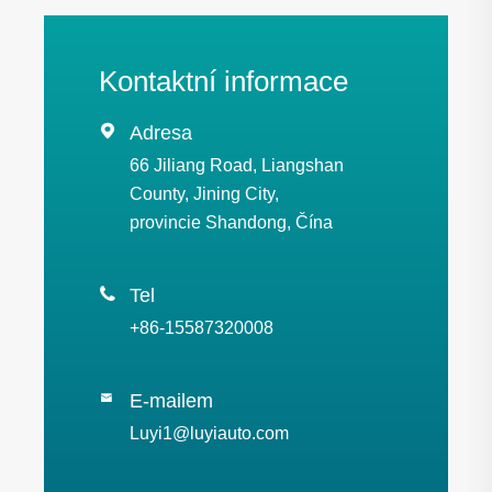
Kontaktní informace

Adresa
66 Jiliang Road, Liangshan
County, Jining City,
provincie Shandong, Čína

Tel
+86-15587320008
E-mailem

Luyi1@luyiauto.com