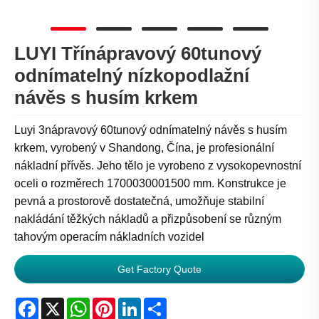
LUYI Třínápravový 60tunový
odnímatelný nízkopodlažní
návěs s husím krkem
Luyi 3nápravový 60tunový odnímatelný návěs s husím
krkem, vyrobený v Shandong, Čína, je profesionální
nákladní přívěs. Jeho tělo je vyrobeno z vysokopevnostní
oceli o rozměrech 1700030001500 mm. Konstrukce je
pevná a prostorově dostatečná, umožňuje stabilní
nakládání těžkých nákladů a přizpůsobení se různým
tahovým operacím nákladních vozidel
Get Factory Quote
Facebook
X
WhatsApp
Pinterest
LinkedIn
Share