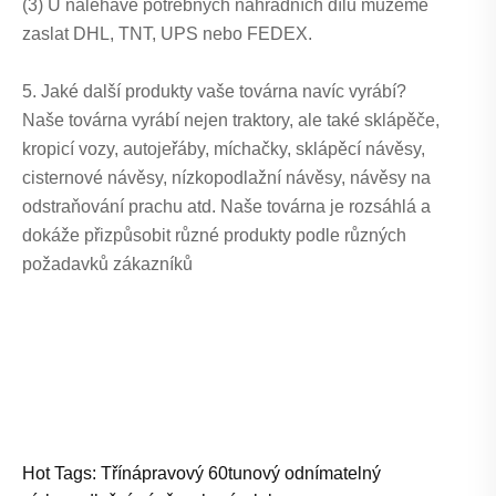
(3) U naléhavě potřebných náhradních dílů můžeme
zaslat DHL, TNT, UPS nebo FEDEX.
5. Jaké další produkty vaše továrna navíc vyrábí?
Naše továrna vyrábí nejen traktory, ale také sklápěče,
kropicí vozy, autojeřáby, míchačky, sklápěcí návěsy,
cisternové návěsy, nízkopodlažní návěsy, návěsy na
odstraňování prachu atd. Naše továrna je rozsáhlá a
dokáže přizpůsobit různé produkty podle různých
požadavků zákazníků
Hot Tags: Třínápravový 60tunový odnímatelný