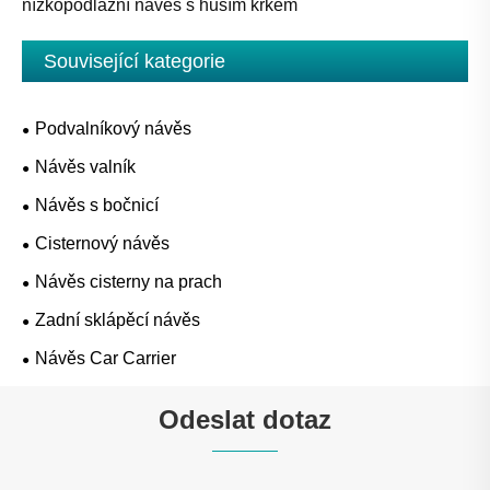
nízkopodlažní návěs s husím krkem
Související kategorie
Podvalníkový návěs
Návěs valník
Návěs s bočnicí
Cisternový návěs
Návěs cisterny na prach
Zadní sklápěcí návěs
Návěs Car Carrier
Odeslat dotaz