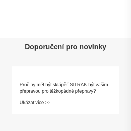
3-nápravově zkapalněný tanker z hliníku
Ukázat více >>
Doporučení pro novinky