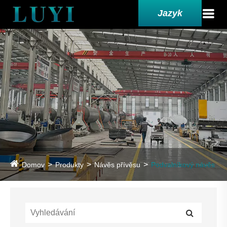
Jazyk
Domov
Produkty
Návěs přívěsu
Podvalníkový návěs