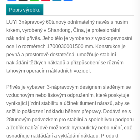
Popis výrobku
LUYI 3nápravový 60tunový odnímatelný návěs s husím
krkem, vyrobený v Shandong, Čína, je profesionální
nákladní přívěs. Jeho tělo je vyrobeno z vysokopevnostní
oceli o rozměrech 1700030001500 mm. Konstrukce je
pevná a prostorově dostatečná, umožňuje stabilní
nakládání těžkých nákladů a přizpůsobení se různým
tahovým operacím nákladních vozidel.
Přívěs je vybaven 3-nápravovým designem sladěným se
vzduchovým nebo listovým odpružením, které poskytuje
vynikající jízdní stabilitu a účinek tlumení nárazů, aby se
snížilo poškození nákladu během přepravy. Dodává se s
28tunovým podvozkem pro stabilní a spolehlivou podporu
a žebřík nabízí dvě možnosti: hydraulický nebo ruční, což
usnadňuje nakládání a vykládání nákladu. Produkt