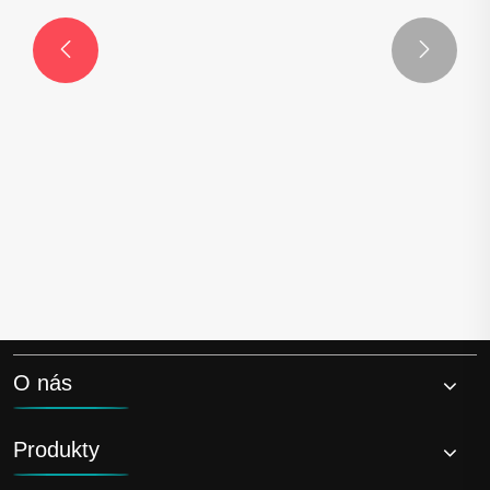


Proč by měl být sklápěč SITRAK být vaším
přepravou pro těžkopádné přepravy?
Ukázat více >>
O nás
Produkty