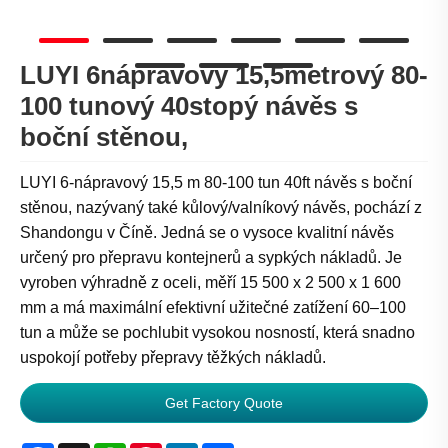
LUYI 6nápravový 15,5metrový 80-
100 tunový 40stopý návěs s
boční stěnou,
LUYI 6-nápravový 15,5 m 80-100 tun 40ft návěs s boční
stěnou, nazývaný také kůlový/valníkový návěs, pochází z
Shandongu v Číně. Jedná se o vysoce kvalitní návěs
určený pro přepravu kontejnerů a sypkých nákladů. Je
vyroben výhradně z oceli, měří 15 500 x 2 500 x 1 600
mm a má maximální efektivní užitečné zatížení 60–100
tun a může se pochlubit vysokou nosností, která snadno
uspokojí potřeby přepravy těžkých nákladů.
Get Factory Quote