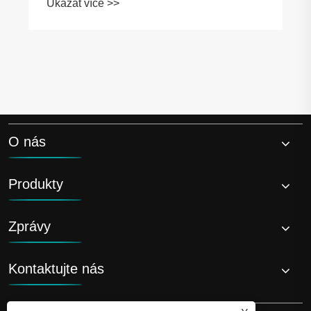
Ukázat více >>
nízkým lůžkem pěti nápravy!
O nás
Produkty
Zprávy
Kontaktujte nás