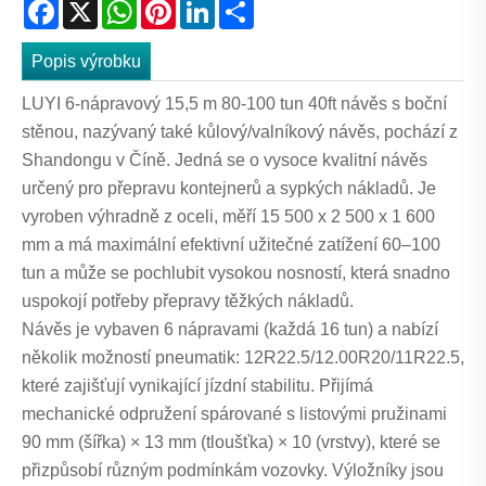
Facebook
X
WhatsApp
Pinterest
LinkedIn
Share
Popis výrobku
LUYI 6-nápravový 15,5 m 80-100 tun 40ft návěs s boční
stěnou, nazývaný také kůlový/valníkový návěs, pochází z
Shandongu v Číně. Jedná se o vysoce kvalitní návěs
určený pro přepravu kontejnerů a sypkých nákladů. Je
vyroben výhradně z oceli, měří 15 500 x 2 500 x 1 600
mm a má maximální efektivní užitečné zatížení 60–100
tun a může se pochlubit vysokou nosností, která snadno
uspokojí potřeby přepravy těžkých nákladů.
Návěs je vybaven 6 nápravami (každá 16 tun) a nabízí
několik možností pneumatik: 12R22.5/12.00R20/11R22.5,
které zajišťují vynikající jízdní stabilitu. Přijímá
mechanické odpružení spárované s listovými pružinami
90 mm (šířka) × 13 mm (tloušťka) × 10 (vrstvy), které se
přizpůsobí různým podmínkám vozovky. Výložníky jsou