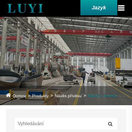
Jazyk
Domov
Produkty
Návěs přívěsu
Návěs s bočnicí