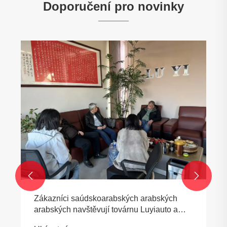
Doporučení pro novinky


Zákazníci saúdskoarabských arabských
arabských navštěvují továrnu Luyiauto a
podepsají objednávku na 25 přívěsů s