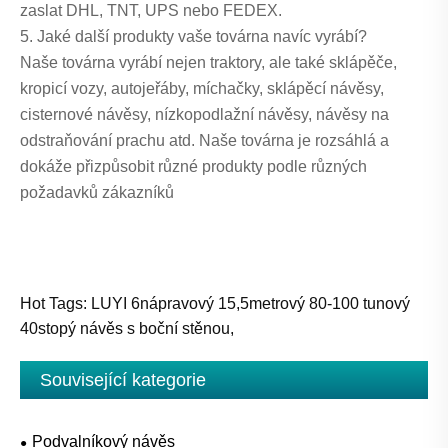
zaslat DHL, TNT, UPS nebo FEDEX.
5. Jaké další produkty vaše továrna navíc vyrábí?
Naše továrna vyrábí nejen traktory, ale také sklápěče,
kropicí vozy, autojeřáby, míchačky, sklápěcí návěsy,
cisternové návěsy, nízkopodlažní návěsy, návěsy na
odstraňování prachu atd. Naše továrna je rozsáhlá a
dokáže přizpůsobit různé produkty podle různých
požadavků zákazníků
Hot Tags: LUYI 6nápravový 15,5metrový 80-100 tunový
40stopý návěs s boční stěnou,
Související kategorie
Podvalníkový návěs