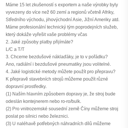
Máme 15 let zkušeností s exportem a naše výrobky byly
vyvezeny do více než 60 zemí a regionů včetně Afriky,
Středního východu, jihovýchodní Asie, Jižní Ameriky atd.
Máme profesionální technický tým poprodejních služeb,
který dokáže vyřešit vaše problémy včas
2. Jaké způsoby platby přijímáte?
L/C a T/T
3. Chceme bezdušové náklaďáky, je to v pořádku?
Ano, radiální i bezdušové pneumatiky jsou volitelné.
4. Jaké logistické metody můžete použít pro přepravu?
K přepravě stavebních strojů můžeme použít různé
dopravní prostředky.
(1) Naším hlavním způsobem dopravy je, že stroj bude
odeslán kontejnerem nebo ro-ro/bulk.
(2) Pro vnitrozemské sousední země Číny můžeme stroj
poslat po silnici nebo železnici.
(3) U naléhavě potřebných náhradních dílů můžeme