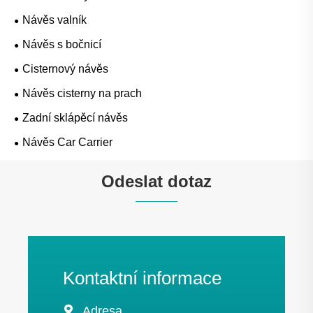
Návěs valník
Návěs s bočnicí
Cisternový návěs
Návěs cisterny na prach
Zadní sklápěcí návěs
Návěs Car Carrier
Odeslat dotaz
Kontaktní informace

Adresa