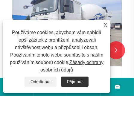
X
Používáme cookies, abychom vám nabídli
lepší zážitek z prohlížení, analyzovali
návštěvnost webu a přizpůsobili obsah.


Používáním tohoto webu souhlasíte s naším
používáním souborů cookie.
Zásady ochrany
osobních údajů
Proč je odolný mixér cementu automobilů
Odmítnout
Přijmout
Shaanxi vaší dobrou volbou?




Ukázat více >>
O nás