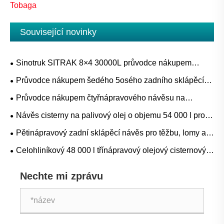
Tobaga
Související novinky
Sinotruk SITRAK 8×4 30000L průvodce nákupem
cisteren na palivo pro projekty doplňování nafty, benzínu
Průvodce nákupem šedého 5osého zadního sklápěcího
a mobilních zařízení
návěsu pro těžbu, lom a přepravu těžkých sypkých
Průvodce nákupem čtyřnápravového návěsu na
materiálů
cementovou cisternu pro přepravu volně loženého
Návěs cisterny na palivový olej o objemu 54 000 l pro
cementu, popílku a suchého prášku
přepravu hromadného paliva: Aplikace, specifikace a
Pětinápravový zadní sklápěcí návěs pro těžbu, lomy a
průvodce nákupem
stavební hromadnou dopravu
Celohliníkový 48 000 l třínápravový olejový cisternový
přívěs: Aplikace, specifikace a průvodce nákupem
Nechte mi zprávu