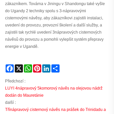
zákazníkem. Továrna v Jiningu v Shandongu také vyšle
do Ugandy 2 techniky spolu s 3-nápravovými
cisternovými návěsy, aby zákazníkovi zajistili instalaci,
uvedení do provozu, provozní školení a další služby, a
zajistili tak rychlé uvedení 3nápravových cisternových
návěsů do provozu a pomohli vylepšit systém přepravy
energie v Ugandě.
Facebook
X
WhatsApp
Pinterest
LinkedIn
Share
Předchozí :
LUYI 4nápravový 5komorový návěs na olejovou nádrž
dodán do Mauretánie
další :
Třínápravový cisternový návěs na prášek do Trinidadu a