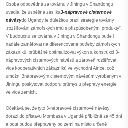
Osoba odpovědná za továrnu v Jiningu v Shandongu
uvedla, že úspěšná zásilka
3-nápravové cisternové
návěsy
do Ugandy je důležitou praxí strategie továrny
„rozšiřování zámořských trhů s přizpůsobenými produkty“.
V budoucnu se továrna v Jiningu v Shandongu bude i
nadále zaměřovat na diferencované potřeby zámořských
zákazníků, průběžně optimalizovat výkon a konstrukci 3-
nápravových cisternových návěsů a zároveň rozšiřovat
více kooperativních zákazníků ve východní Africe, což
umožní 3nápravovým cisternovým návěsům vyrobeným v
Jiningu poskytovat podporu průmyslu přepravy energie
ve více zemích.
Očekává se, že tyto 3-nápravové cisternové návěsy
dorazí do přístavu Mombasa v Ugandě přibližně za 45 dní
a poté budou přepraveny po zemi na místo určené