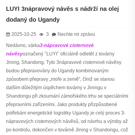
LUYI 3nápravový návěs s nádrží na olej
dodaný do Ugandy
2025-10-25
3
Nechte mi zprávu
Nedávno, várka
3-nápravové cisternové
návěsy
označený "LUYI" oficiálně odletěl z továrny
Jining, Shandong. Tyto 3nápravové cisternové návěsy
budou přepravovány do Ugandy kombinovaným
způsobem přepravy „moře a země“, čímž se stanou
dalším důležitým úspěchem továrny v Jiningu v
Shandongu při zkoumání zámořského trhu se speciálními
přepravními zařízeními. Jako produkty přizpůsobené
potřebám energetické logistiky Ugandy je celý proces 3-
nápravových cisternových návěsů, od návrhu a výroby až
po kontrolu, dokončen v továrně Jining v Shandongu, což