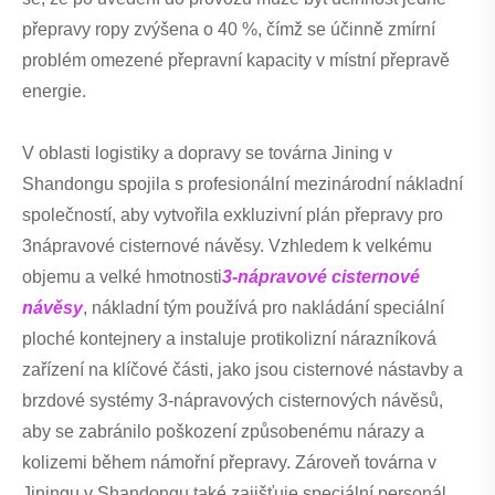
přepravy ropy zvýšena o 40 %, čímž se účinně zmírní
problém omezené přepravní kapacity v místní přepravě
energie.
V oblasti logistiky a dopravy se továrna Jining v
Shandongu spojila s profesionální mezinárodní nákladní
společností, aby vytvořila exkluzivní plán přepravy pro
3nápravové cisternové návěsy. Vzhledem k velkému
objemu a velké hmotnosti
3-nápravové cisternové
návěsy
, nákladní tým používá pro nakládání speciální
ploché kontejnery a instaluje protikolizní nárazníková
zařízení na klíčové části, jako jsou cisternové nástavby a
brzdové systémy 3-nápravových cisternových návěsů,
aby se zabránilo poškození způsobenému nárazy a
kolizemi během námořní přepravy. Zároveň továrna v
Jiningu v Shandongu také zajišťuje speciální personál,