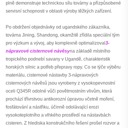
plně demonstruje technickou sílu továrny a přizpůsobené
servisní schopnosti v oblasti výroby těžkých zařízení.
Po obdržení objednávky od ugandského zákazníka,
továrna Jining, Shandong, okamžitě zřídila speciální tým
pro výzkum a vývoj, aby komplexně optimalizoval
3-
nápravové cisternové návěsy
na základě místního
tropického podnebí savany v Ugandě, charakteristik
horských silnic a potřeb přepravy ropy. Co se týče výběru
materiálu, cisternové nástavby 3-nápravových
cisternových návěsů jsou vyrobeny z vysokopevnostní
oceli Q345R odolné vůči povětrnostním vlivům, která
prochází třívrstvou antikorozní úpravou včetně moření,
fosfátování a nástřiku, účinně odolávající erozi
vysokoteplotního a vlhkého prostředí na nástavbách
cisteren. Z hlediska konstrukčního řešení prošel rozvor a