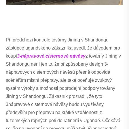
Při předchozí kontrole továrny Jining v Shandongu
zástupce ugandského zákazníka uvedl, že důvodem pro
koupi
3-nápravové cisternové návěsy
z továrny Jining v
Shandongu není jen to, že přizpůsobený design 3-
nápravových cisternových návěsů přesně odpovídá
scénářům místní přepravy, ale také oceňuje zvukový
systém výroby a možnosti poprodejní podpory továrny
Jining v Shandongu. Zákazník prozradil, že tyto
3nápravové cisternové návěsy budou využívány
především pro přepravu na krátké vzdálenosti z
tuzemských ropných polí do rafinerií v Ugandě. Očekává
se, že po uvedení do provozu může být účinnost jedné