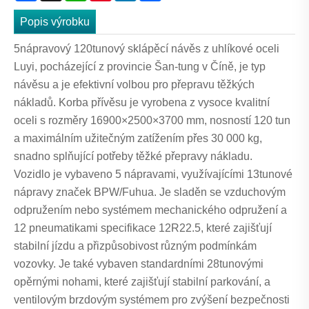
Popis výrobku
5nápravový 120tunový sklápěcí návěs z uhlíkové oceli
Luyi, pocházející z provincie Šan-tung v Číně, je typ
návěsu a je efektivní volbou pro přepravu těžkých
nákladů. Korba přívěsu je vyrobena z vysoce kvalitní
oceli s rozměry 16900×2500×3700 mm, nosností 120 tun
a maximálním užitečným zatížením přes 30 000 kg,
snadno splňující potřeby těžké přepravy nákladu.
Vozidlo je vybaveno 5 nápravami, využívajícími 13tunové
nápravy značek BPW/Fuhua. Je sladěn se vzduchovým
odpružením nebo systémem mechanického odpružení a
12 pneumatikami specifikace 12R22.5, které zajišťují
stabilní jízdu a přizpůsobivost různým podmínkám
vozovky. Je také vybaven standardními 28tunovými
opěrnými nohami, které zajišťují stabilní parkování, a
ventilovým brzdovým systémem pro zvýšení bezpečnosti