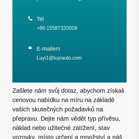

Tel
+86-15587320008
E-mailem

Luyi1@luyiauto.com
Zašlete nám svůj dotaz, abychom získali
cenovou nabídku na míru na základě
vašich skutečných požadavků na
přepravu. Dejte nám vědět typ přívěsu,
náklad nebo užitečné zatížení, stav
vozovky, místo určení a množství a náš