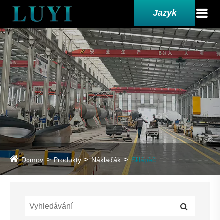
Jazyk
Domov
Produkty
Náklaďák
Sklápěč