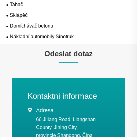
Tahač
Sklápěč
Domíchávač betonu
Nákladní automobily Sinotruk
Odeslat dotaz
Kontaktní informace

Adresa
66 Jiliang Road, Liangshan
County, Jining City,
provincie Shandong, Čína