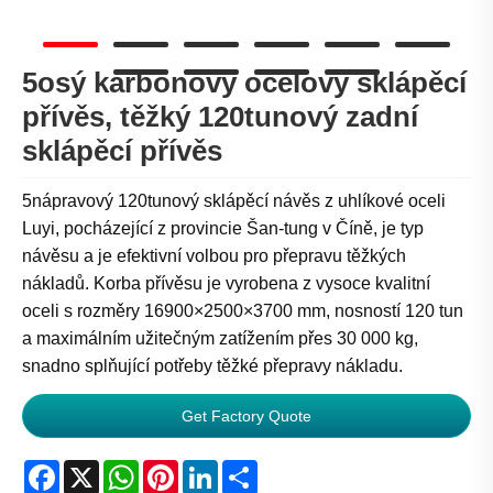
5osý karbonový ocelový sklápěcí
přívěs, těžký 120tunový zadní
sklápěcí přívěs
5nápravový 120tunový sklápěcí návěs z uhlíkové oceli
Luyi, pocházející z provincie Šan-tung v Číně, je typ
návěsu a je efektivní volbou pro přepravu těžkých
nákladů. Korba přívěsu je vyrobena z vysoce kvalitní
oceli s rozměry 16900×2500×3700 mm, nosností 120 tun
a maximálním užitečným zatížením přes 30 000 kg,
snadno splňující potřeby těžké přepravy nákladu.
Get Factory Quote
Facebook
X
WhatsApp
Pinterest
LinkedIn
Share