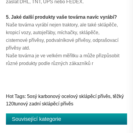
zaslat DHL, TNT, UPS nebo FEDEX.
5. Jaké další produkty vaše továrna navíc vyrábí?
Naše továrna vyrábí nejen traktory, ale také sklápěče,
kropicí vozy, autojeřáby, míchačky, sklápěče,
cisternové přívěsy, podvalníkové přívěsy, odprašovací
přívěsy atd.
Naše továrna je ve velkém měřítku a může přizpůsobit
různé produkty podle různých zákazníků r
Hot Tags: 5osý karbonový ocelový sklápěcí přívěs, těžký
120tunový zadní sklápěcí přívěs
Související kategorie