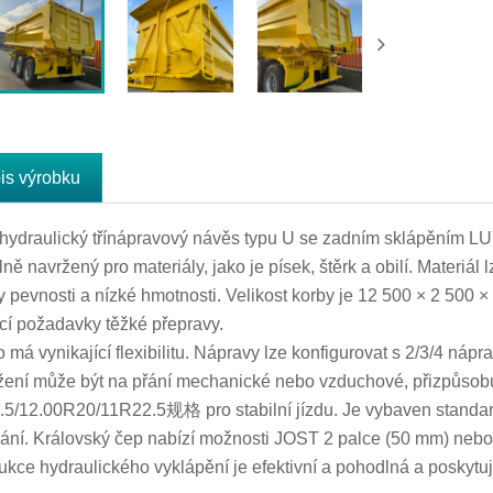
is výrobku
hydraulický třínápravový návěs typu U se zadním sklápěním LUYI
ně navržený pro materiály, jako je písek, štěrk a obilí. Materiál 
y pevnosti a nízké hmotnosti. Velikost korby je 12 500 × 2 500 
ící požadavky těžké přepravy.
o má vynikající flexibilitu. Nápravy lze konfigurovat s 2/3/4
ení může být na přání mechanické nebo vzduchové, přizpůsobu
5/12.00R20/11R22.5规格 pro stabilní jízdu. Je vybaven standar
ání. Královský čep nabízí možnosti JOST 2 palce (50 mm) nebo 3
ukce hydraulického vyklápění je efektivní a pohodlná a poskytuje