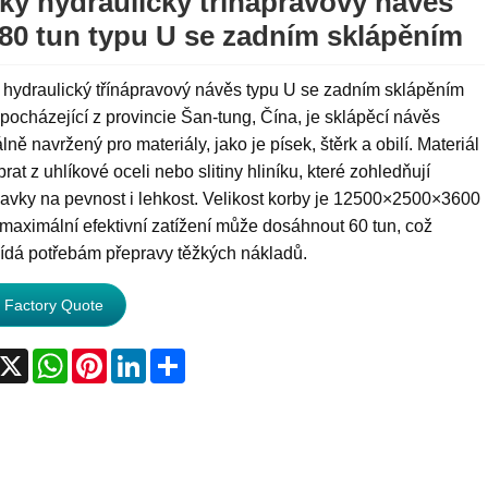
ký hydraulický třínápravový návěs
80 tun typu U se zadním sklápěním
 hydraulický třínápravový návěs typu U se zadním sklápěním
pocházející z provincie Šan-tung, Čína, je sklápěcí návěs
lně navržený pro materiály, jako je písek, štěrk a obilí. Materiál
brat z uhlíkové oceli nebo slitiny hliníku, které zohledňují
avky na pevnost i lehkost. Velikost korby je 12500×2500×3600
aximální efektivní zatížení může dosáhnout 60 tun, což
ídá potřebám přepravy těžkých nákladů.
 Factory Quote
acebook
X
WhatsApp
Pinterest
LinkedIn
Share