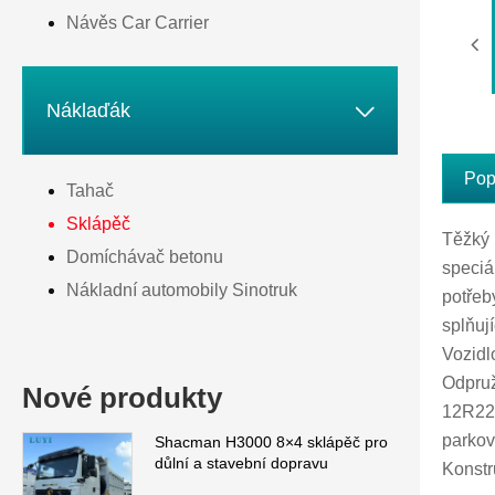
Návěs Car Carrier

Náklaďák
Pop
Tahač
Sklápěč
Těžký 
Domíchávač betonu
speciál
Nákladní automobily Sinotruk
potřeb
splňuj
Vozidl
Odpruž
Nové produkty
12R22.
parkov
Shacman H3000 8×4 sklápěč pro
důlní a stavební dopravu
Konstr