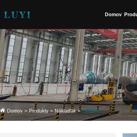
Domov
Prod
Domov
Produkty
Náklaďák
Sklápěč