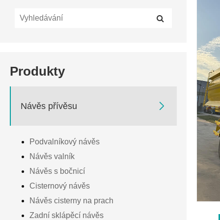
Produkty

Návěs přívěsu
Podvalníkový návěs
Návěs valník
Návěs s bočnicí
Cisternový návěs
Návěs cisterny na prach
Zadní sklápěcí návěs