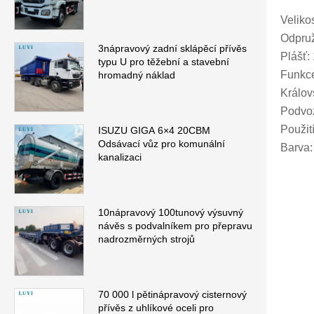
Velik
Odpruž
3nápravový zadní sklápěcí přívěs
Plášť:
typu U pro těžební a stavební
Funkce
hromadný náklad
Králov
Podvoz
Použití
ISUZU GIGA 6×4 20CBM
Odsávací vůz pro komunální
Barva:
kanalizaci
10nápravový 100tunový výsuvný
návěs s podvalníkem pro přepravu
nadrozměrných strojů
70 000 l pětinápravový cisternový
přívěs z uhlíkové oceli pro