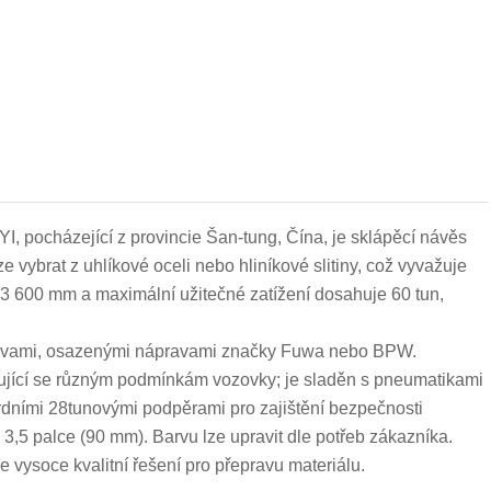
, pocházející z provincie Šan-tung, Čína, je sklápěcí návěs
lze vybrat z uhlíkové oceli nebo hliníkové slitiny, což vyvažuje
× 3 600 mm a maximální užitečné zatížení dosahuje 60 tun,
 nápravami, osazenými nápravami značky Fuwa nebo BPW.
jící se různým podmínkám vozovky; je sladěn s pneumatikami
dními 28tunovými podpěrami pro zajištění bezpečnosti
,5 palce (90 mm). Barvu lze upravit dle potřeb zákazníka.
 vysoce kvalitní řešení pro přepravu materiálu.