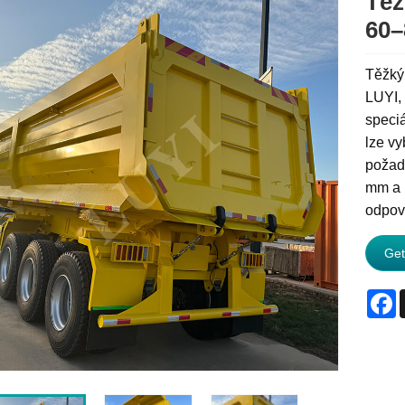
Těž
60–
Těžký
LUYI, 
speciá
lze vy
požad
mm a m
odpov
Get
F