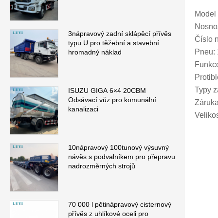
Model 
Nosnos
3nápravový zadní sklápěcí přívěs
Číslo 
typu U pro těžební a stavební
Pneu: 
hromadný náklad
Funkce
Protib
Typy z
ISUZU GIGA 6×4 20CBM
Odsávací vůz pro komunální
Záruka:
kanalizaci
Veliko
10nápravový 100tunový výsuvný
návěs s podvalníkem pro přepravu
nadrozměrných strojů
70 000 l pětinápravový cisternový
přívěs z uhlíkové oceli pro