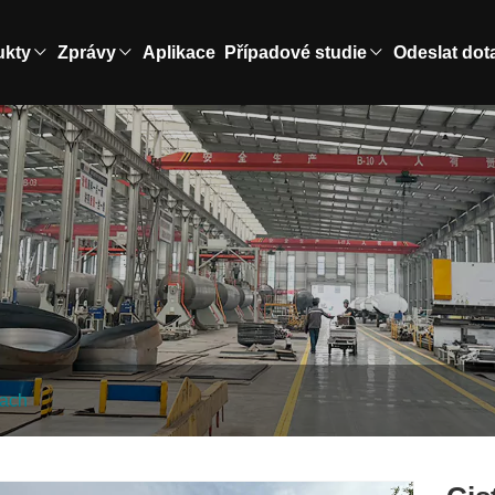
ukty
Zprávy
Aplikace
Případové studie
Odeslat dot
rach