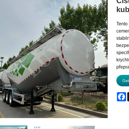
Cis
kub
Tento 
cement
stabil
bezpeč
specif
krych
přepra
Get
F