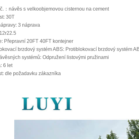
č.：návěs s velkoobjemovou cisternou na cement
t: 30T
nápravy: 3 náprava
12r22.5
: Přepravní 20FT 40FT kontejner
lokovací brzdový systém ABS: Protiblokovací brzdový systém A
ávěsných systémů: Odpružení listovými pružinami
 6 let
st: dle požadavku zákazníka