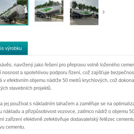
is výrobku
návěs, navržený jako řešení pro přepravu volně loženého cement
ní nosnost a spolehlivou podporu řízení, což zajišťuje bezpečnos
á v efektivním objemu nádrže 50 metrů krychlových, což doko
kých stavebních projektů.
ba jej používat s nákladním tahačem a zaměřuje se na optimaliza
itu nákladu a přizpůsobivost vozovce, zatímco nádrž o objemu 50
ní zařízení efektivně zefektivňuje dodavatelský řetězec cement
vu cementu.