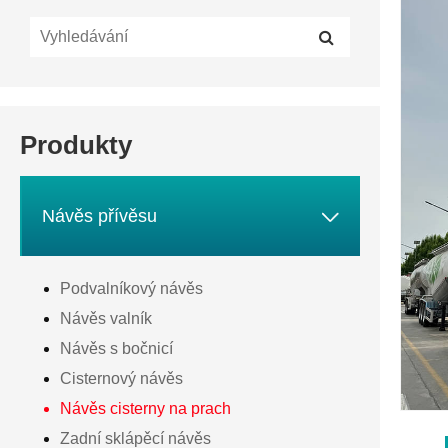
Produkty

Návěs přívěsu
Podvalníkový návěs
Návěs valník
Návěs s bočnicí
Cisternový návěs
Návěs cisterny na prach
Zadní sklápěcí návěs