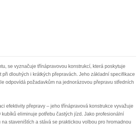
u, se vyznačuje třínápravovou konstrukcí, která poskytuje
t při dlouhých i krátkých přepravách. Jeho základní specifikace
nale odpovídá požadavkům na jednorázovou přepravu středních
ci efektivity přepravy – jeho třínápravová konstrukce vyvažuje
 kubíků eliminuje potřebu častých jízd. Jako profesionální
u na staveništích a stává se praktickou volbou pro hromadnou