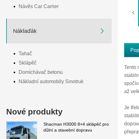
Návěs Car Carrier

Náklaďák
Pop
Tahač
Sklápěč
Tento 
Domíchávač betonu
stabil
Nákladní automobily Sinotruk
spočív
až vel
Je tře
Nové produkty
stabil
doprav
Shacman H3000 8×4 sklápěč pro
důlní a stavební dopravu
přepra