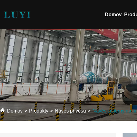
Domov
Prod
Domov
Produkty
Návěs přívěsu
Návěs cisterny na p