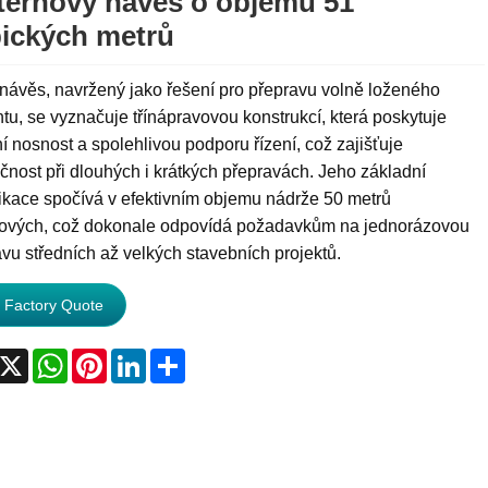
ternový návěs o objemu 51
ických metrů
návěs, navržený jako řešení pro přepravu volně loženého
u, se vyznačuje třínápravovou konstrukcí, která poskytuje
ní nosnost a spolehlivou podporu řízení, což zajišťuje
nost při dlouhých i krátkých přepravách. Jeho základní
ikace spočívá v efektivním objemu nádrže 50 metrů
lových, což dokonale odpovídá požadavkům na jednorázovou
vu středních až velkých stavebních projektů.
 Factory Quote
acebook
X
WhatsApp
Pinterest
LinkedIn
Share