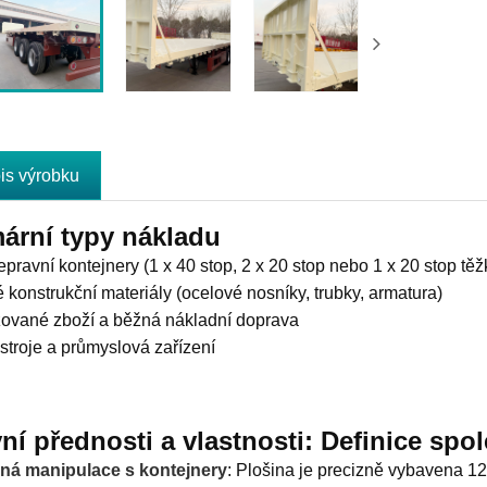
is výrobku
ární typy nákladu
epravní kontejnery (1 x 40 stop, 2 x 20 stop nebo 1 x 20 stop těž
 konstrukční materiály (ocelové nosníky, trubky, armatura)
zované zboží a běžná nákladní doprava
stroje a průmyslová zařízení
ní přednosti a vlastnosti: Definice spol
ná manipulace s kontejnery
: Plošina je precizně vybavena 