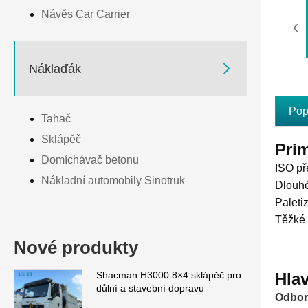
Návěs Car Carrier

Náklaďák
Pop
Tahač
Sklápěč
Prim
Domíchávač betonu
ISO př
Nákladní automobily Sinotruk
Dlouhé
Paleti
Těžké 
Nové produkty
Hlav
Shacman H3000 8×4 sklápěč pro
důlní a stavební dopravu
Odbor