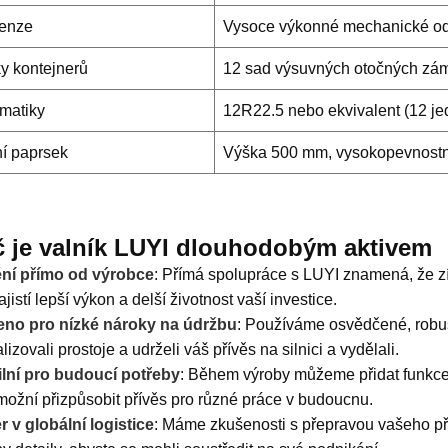
enze
Vysoce výkonné mechanické od
y kontejnerů
12 sad výsuvných otočných zá
matiky
12R22.5 nebo ekvivalent (12 je
í paprsek
Výška 500 mm, vysokopevnostn
č je valník LUYI dlouhodobým aktivem
ění přímo od výrobce
: Přímá spolupráce s LUYI znamená, že zí
ajistí lepší výkon a delší životnost vaší investice.
eno pro nízké nároky na údržbu
: Používáme osvědčené, robu
izovali prostoje a udrželi váš přívěs na silnici a vydělali.
ilní pro budoucí potřeby
: Během výroby můžeme přidat funkce,
ožní přizpůsobit přívěs pro různé práce v budoucnu.
r v globální logistice
: Máme zkušenosti s přepravou vašeho př