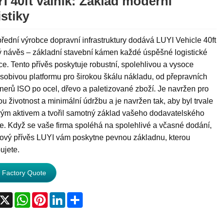
I 40ft valník: Základ moderní
istiky
řední výrobce dopravní infrastruktury dodává LUYI Vehicle 40ft
ý návěs – základní stavební kámen každé úspěšné logistické
e. Tento přívěs poskytuje robustní, spolehlivou a vysoce
sobivou platformu pro širokou škálu nákladu, od přepravních
nerů ISO po ocel, dřevo a paletizované zboží. Je navržen pro
u životnost a minimální údržbu a je navržen tak, aby byl trvale
vým aktivem a tvořil samotný základ vašeho dodavatelského
e. Když se vaše firma spoléhá na spolehlivé a včasné dodání,
nový přívěs LUYI vám poskytne pevnou základnu, kterou
ujete.
 Factory Quote
acebook
X
WhatsApp
Pinterest
LinkedIn
Share