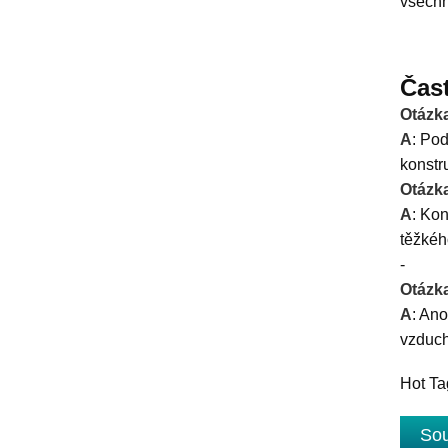
všechn
Čas
Otázk
A
: Pod
konstr
Otázk
A
: Kon
těžkéh
-
Otázka
A
: An
vzduch
Hot Ta
Sou