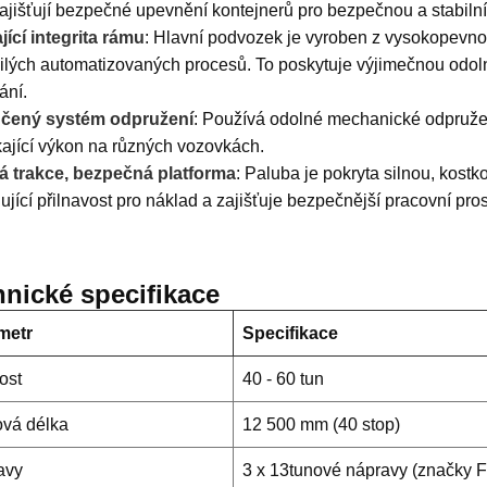
zajišťují bezpečné upevnění kontejnerů pro bezpečnou a stabilní
jící integrita rámu
: Hlavní podvozek je vyroben z vysokopevn
ilých automatizovaných procesů. To poskytuje výjimečnou odolno
ání.
čený systém odpružení
: Používá odolné mechanické odpružen
kající výkon na různých vozovkách.
á trakce, bezpečná platforma
: Paluba je pokryta silnou, kost
ující přilnavost pro náklad a zajišťuje bezpečnější pracovní pros
nické specifikace
metr
Specifikace
ost
40 - 60 tun
ová délka
12 500 mm (40 stop)
avy
3 x 13tunové nápravy (značky