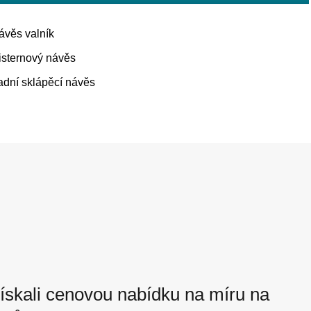
ávěs valník
isternový návěs
adní sklápěcí návěs
ískali cenovou nabídku na míru na