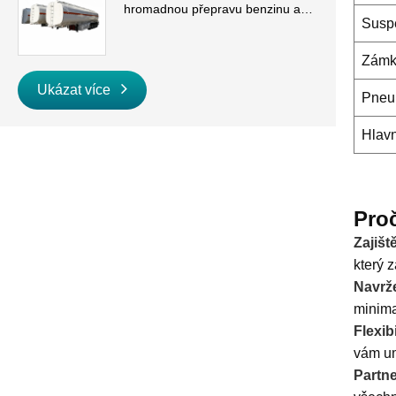
hromadnou přepravu benzinu a
Susp
nafty
Zámk
Ukázat více
Pneu
Hlavn
Pro
Zajišt
který z
Navrž
minimal
Flexib
vám um
Partne