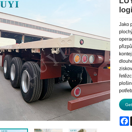
LUY
log
Jako p
ploch
operac
přizpů
kontej
dlouho
zisko
řetězc
ploši
potřeb
Get
F