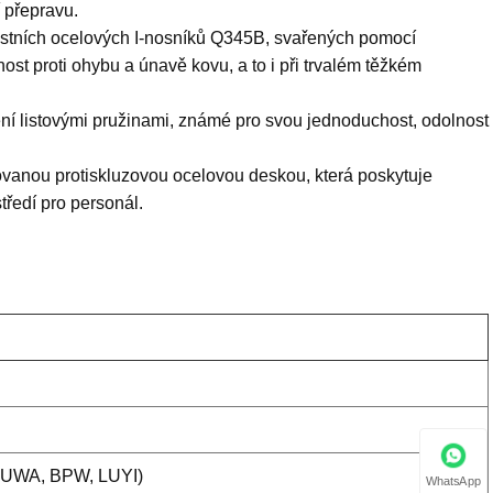
 přepravu.
ostních ocelových I-nosníků Q345B, svařených pomocí
st proti ohybu a únavě kovu, a to i při trvalém těžkém
í listovými pružinami, známé pro svou jednoduchost, odolnost
kovanou protiskluzovou ocelovou deskou, která poskytuje
tředí pro personál.
 FUWA, BPW, LUYI)
WhatsApp