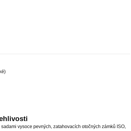
ké)
ehlivosti
12 sadami vysoce pevných, zatahovacích otočných zámků ISO,