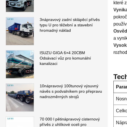
které 
Vynika
pokroč
3nápravový zadní sklápěcí přívěs
použív
typu U pro těžební a stavební
hromadný náklad
Osvěd
a vyni
Vysok
rozhod
ISUZU GIGA 6×4 20CBM
Odsávací vůz pro komunální
kanalizaci
Tech
10nápravový 100tunový výsuvný
Para
návěs s podvalníkem pro přepravu
nadrozměrných strojů
Nosn
Celk
70 000 l pětinápravový cisternový
Nápr
přívěs z uhlíkové oceli pro