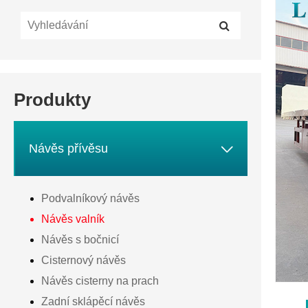
Produkty

Návěs přívěsu
Podvalníkový návěs
Návěs valník
Návěs s bočnicí
Cisternový návěs
Návěs cisterny na prach
Zadní sklápěcí návěs