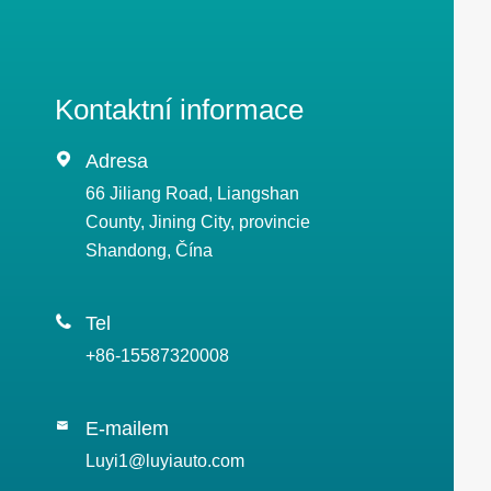
Kontaktní informace

Adresa
66 Jiliang Road, Liangshan
County, Jining City, provincie
Shandong, Čína

Tel
+86-15587320008
E-mailem

Luyi1@luyiauto.com