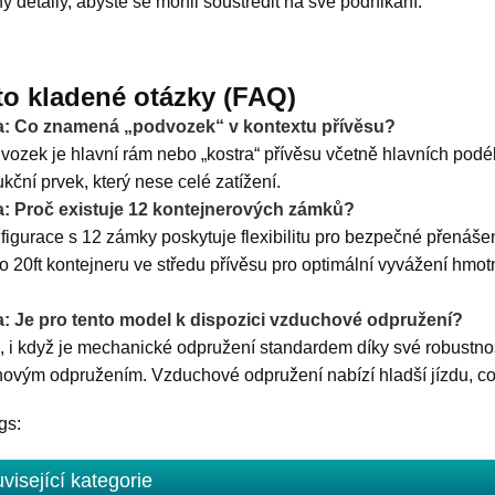
y detaily, abyste se mohli soustředit na své podnikání.
to kladené otázky (FAQ)
a: Co znamená „podvozek“ v kontextu přívěsu?
vozek je hlavní rám nebo „kostra“ přívěsu včetně hlavních podéln
ukční prvek, který nese celé zatížení.
a: Proč existuje 12 kontejnerových zámků?
figurace s 12 zámky poskytuje flexibilitu pro bezpečné přenáše
o 20ft kontejneru ve středu přívěsu pro optimální vyvážení hmotn
: Je pro tento model k dispozici vzduchové odpružení?
o, i když je mechanické odpružení standardem díky své robustno
ovým odpružením. Vzduchové odpružení nabízí hladší jízdu, což
gs:
visející kategorie