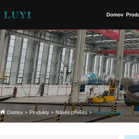
Domov
Prod
Domov
Produkty
Návěs přívěsu
Návěs valník