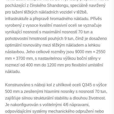
pocházející z čínského Shandongu, speciálně navržený
pro tažení těžkých nákladních vozidel v těžbě,
infrastruktuře a přepravě hromadného nákladu. Přívěs
vyrobený z vysoce kvalitní masivní oceli se vyznačuje
vynikající nosností s maximální nosností 70 tun a
pohotovostní hmotností pouhých 9 tun, čímž je dosaženo
optimální rovnováhy mezi těžkým nákladem a lehkou
nástavbou. Jeho celkové rozměry jsou 9000 mm × 2550
mm × 3700 mm, s nastavitelnou výškou boční stěny v
rozmezí od 400 mm do 1200 mm pro flexibilní umístění
nákladu.
Konstruováno s náboji kol z uhlíkové oceli Q345 o výšce
500 mm a zesílenými hlavními nosníky s nosností 70 tun,
zajišťuje silnou strukturální stabilitu a dlouhou životnost.
Je nakonfigurován s volitelnými 4/6 nápravami,
odpovídajícími systémy mechanického odpružení nebo