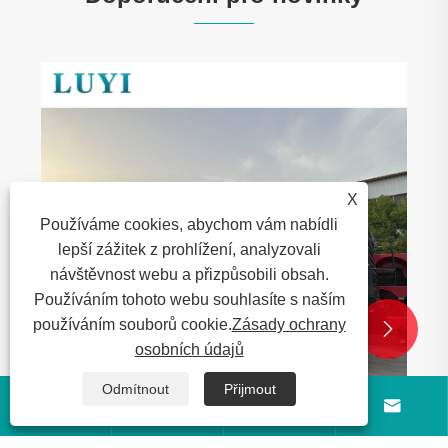
X
Používáme cookies, abychom vám nabídli
lepší zážitek z prohlížení, analyzovali
návštěvnost webu a přizpůsobili obsah.
Používáním tohoto webu souhlasíte s naším
používáním souborů cookie.
Zásady ochrany


osobních údajů
Odmítnout
Přijmout



