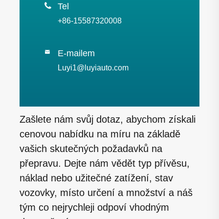

Tel
+86-15587320008
E-mailem

Luyi1@luyiauto.com
Zašlete nám svůj dotaz, abychom získali
cenovou nabídku na míru na základě
vašich skutečných požadavků na
přepravu. Dejte nám vědět typ přívěsu,
náklad nebo užitečné zatížení, stav
vozovky, místo určení a množství a náš
tým co nejrychleji odpoví vhodným