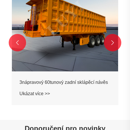


3nápravový 60tunový zadní sklápěcí návěs
Ukázat více >>
Doporučení pro novinky