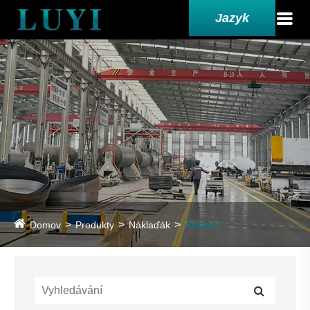
Jazyk
Domov
Produkty
Náklaďák
Sklápěč