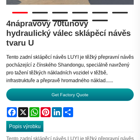
4nápravový 70tunový
hydraulický válec sklápěcí návěs
tvaru U
Tento zadní sklápěcí návěs LUYI je těžký přepravní návěs
pocházející z čínského Shandongu, speciálně navržený
pro tažení těžkých nákladních vozidel v těžbě,
infrastruktuře a přepravě hromadného náklad......
Get Factory Quote
Facebook
X
WhatsApp
Pinterest
LinkedIn
Share
Popis výrobku
Tento zadní sklápěcí návěs LUYI je těžký přepravní návěs