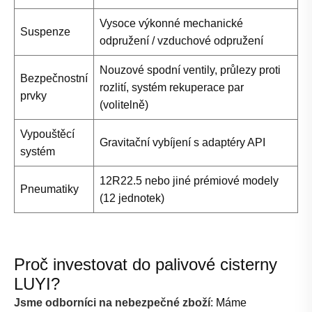
Vysoce výkonné mechanické
Suspenze
odpružení / vzduchové odpružení
Nouzové spodní ventily, průlezy proti
Bezpečnostní
rozlití, systém rekuperace par
prvky
(volitelně)
Vypouštěcí
Gravitační vybíjení s adaptéry API
systém
12R22.5 nebo jiné prémiové modely
Pneumatiky
(12 jednotek)
Proč investovat do palivové cisterny
LUYI?
Jsme odborníci na nebezpečné zboží
: Máme