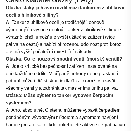
Otázka: Jaký je hlavní rozdíl mezi tankerem z uhlíkové
oceli a hliníkové slitiny?
A
: Tanker z uhlíkové oceli je tradičnější, cenově
výhodnější a vysoce odolný. Tanker z hliníkové slitiny je
výrazně lehčí, umožňuje vyšší užitečné zatížení (více
paliva na cestu) a nabízí přirozenou odolnost proti korozi,
ale má vyšší počáteční investiční náklady.
Otázka: Co je nouzový spodní ventil (mořský ventil)?
A
: Jde o kritické bezpečnostní zařízení instalované na
dně každého oddílu. V případě nehody nebo prasknutí
potrubí může řidič stisknutím tlačítka okamžitě uzavřít
všechny ventily a zabránit tak masivnímu úniku paliva.
Otázka: Může být tento tanker vybaven čerpacím
systémem?
A
: Ano, absolutně. Cisternu můžeme vybavit čerpadlem
poháněným vývodovým hřídelem a systémem navíjení
hadice pro aplikace, kde potřebujete aktivně čerpat palivo