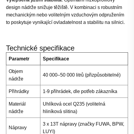
design nádrže snižuje těžiště. V kombinaci s robustním
mechanickým nebo volitelným vzduchovým odpružením
to poskytuje vynikající ovladatelnost a stabilitu na silnici.
Technické specifikace
Parametr
Specifikace
Objem
40 000–50 000 litrů (přizpůsobitelné)
nádrže
Přihrádky
1-9 přihrádek, dle potřeb zákazníka
Materiál
Uhlíková ocel Q235 (volitelná
nádrže
hliníková slitina)
3 x 13T nápravy (značky FUWA, BPW,
Nápravy
LUYI)