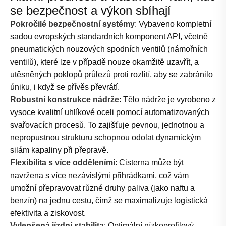
se bezpečnost a výkon sbíhají
Pokročilé bezpečnostní systémy
: Vybaveno kompletní
sadou evropských standardních komponent API, včetně
pneumatických nouzových spodních ventilů (námořních
ventilů), které lze v případě nouze okamžitě uzavřít, a
utěsněných poklopů průlezů proti rozlití, aby se zabránilo
úniku, i když se přívěs převrátí.
Robustní konstrukce nádrže
: Tělo nádrže je vyrobeno z
vysoce kvalitní uhlíkové oceli pomocí automatizovaných
svařovacích procesů. To zajišťuje pevnou, jednotnou a
nepropustnou strukturu schopnou odolat dynamickým
silám kapaliny při přepravě.
Flexibilita s více odděleními
: Cisterna může být
navržena s více nezávislými přihrádkami, což vám
umožní přepravovat různé druhy paliva (jako naftu a
benzín) na jednu cestu, čímž se maximalizuje logistická
efektivita a ziskovost.
Vylepšená jízdní stabilita
: Optimální nízkoprofilový