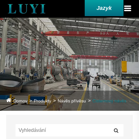
Jazyk
Domov
Produkty
Návěs přívěsu
Cisternový návěs