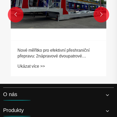


Nové měřítko pro efektivní přeshraniční
přepravu: 2nápravové dvoupatrové
autodopravci posilují čínsko-libanonskou
Ukázat více >>
logistickou spolupráci
O nás
Produkty