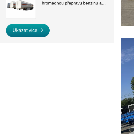
hromadnou přepravu benzinu a
nafty
Ukázat více