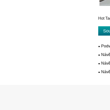
Hot Ta
Sou
Podv
Návě
Návě
Návě