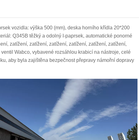
prsek vozidla: výška 500 (mm), deska horního křídla 20*200
eriál: Q345B těžký a odolný I-paprsek, automatické ponorné
ní, zatížení, zatížení, zatížení, zatížení, zatížení, zatížení,
é ventil Wabco, vybavené rozsáhlou krabicí na nástroje, celé
vosku, aby byla zajištěna bezpečnost přepravy námořní dopravy