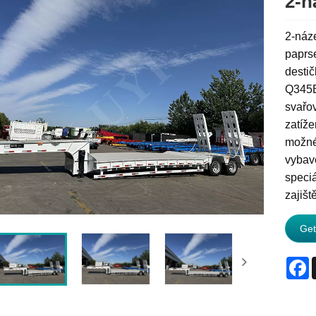
2-n
2-náze
paprse
destič
Q345B
svařov
zatíže
možné 
vybave
speciá
zajiš
Get
F