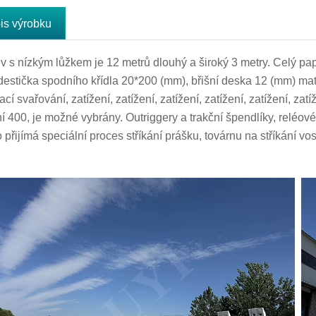
is výrobku
v s nízkým lůžkem je 12 metrů dlouhý a široký 3 metry. Celý pa
destička spodního křídla 20*200 (mm), břišní deska 12 (mm) mat
cí svařování, zatížení, zatížení, zatížení, zatížení, zatížení, zatíže
ní 400, je možné vybrány. Outriggery a trakční špendlíky, reléov
o přijímá speciální proces stříkání prášku, továrnu na stříkání 