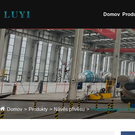
Domov
Prod
Domov
Produkty
Návěs přívěsu
Podvalníkový návěs