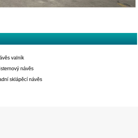
ávěs valník
isternový návěs
adní sklápěcí návěs