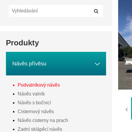
Produkty

Návěs přívěsu
Podvalníkový návěs
Návěs valník
Návěs s bočnicí
Cisternový návěs
Návěs cisterny na prach
Zadní sklápěcí návěs