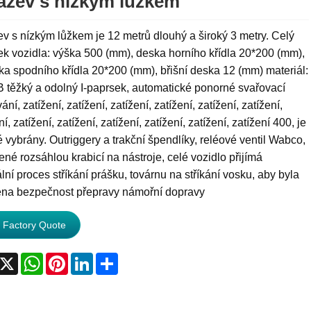
ázev s nízkým lůžkem
v s nízkým lůžkem je 12 metrů dlouhý a široký 3 metry. Celý
k vozidla: výška 500 (mm), deska horního křídla 20*200 (mm),
ka spodního křídla 20*200 (mm), břišní deska 12 (mm) materiál:
 těžký a odolný I-paprsek, automatické ponorné svařovací
ání, zatížení, zatížení, zatížení, zatížení, zatížení, zatížení,
ní, zatížení, zatížení, zatížení, zatížení, zatížení, zatížení 400, je
vybrány. Outriggery a trakční špendlíky, reléové ventil Wabco,
né rozsáhlou krabicí na nástroje, celé vozidlo přijímá
lní proces stříkání prášku, továrnu na stříkání vosku, aby byla
těna bezpečnost přepravy námořní dopravy
 Factory Quote
acebook
X
WhatsApp
Pinterest
LinkedIn
Share