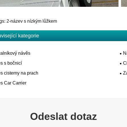
gs: 2-název s nízkým lůžkem
visející kategorie
alníkový návěs
N
s s bočnicí
C
s cisterny na prach
Z
s Car Carrier
Odeslat dotaz