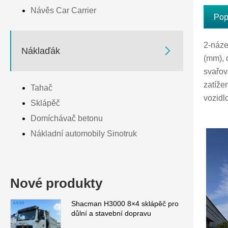
Návěs Car Carrier
Pop
2-náze

Náklaďák
(mm), 
svařova
zatíže
Tahač
vozidl
Sklápěč
Domíchávač betonu
Nákladní automobily Sinotruk
Nové produkty
Shacman H3000 8×4 sklápěč pro
důlní a stavební dopravu