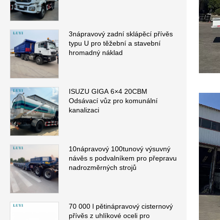
3nápravový zadní sklápěcí přívěs
typu U pro těžební a stavební
hromadný náklad
ISUZU GIGA 6×4 20CBM
Odsávací vůz pro komunální
kanalizaci
10nápravový 100tunový výsuvný
návěs s podvalníkem pro přepravu
nadrozměrných strojů
70 000 l pětinápravový cisternový
přívěs z uhlíkové oceli pro