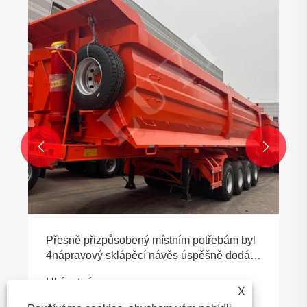


Přesně přizpůsobený místním potřebám byl
4nápravový sklápěcí návěs úspěšně dodán
zambijskému zákazníkovi
Ukázat více >>
X