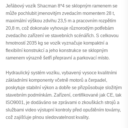
Jeřábový vozík Shacman 8*4 se sklopným ramenem se
může pochlubit jmenovitým zvedacím momentem 28 t,
maximální výškou zdvihu 23,5 m a pracovním rozpětím
20,8 m, což dokonale vyhovuje různorodým potřebám
zvedacího zařízení ve stavebních scénářích. S celkovou
hmotností 2035 kg se vozík vyznačuje kompaktní a
flexibilní konstrukcí a jeho konstrukce se sklopným
ramenem výrazně šetří přepravní a parkovací místo.
Hydraulický systém vozíku, vybavený vysoce kvalitními
základními komponenty včetně motorů a čerpadel,
poskytuje stabilní výkon a dobře se přizpůsobuje složitým
stavebním podmínkám. Zařízení, certifikované jak CE, tak
ISO9001, je dodáváno se zprávami o zkouškách strojů a
službami video výstupní kontroly před opuštěním továrny,
což zajišťuje plnou sledovatelnost kvality.