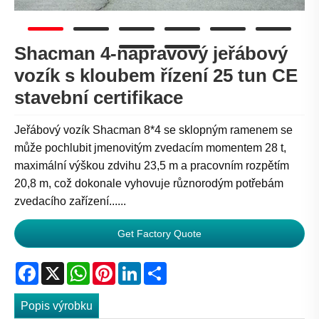
Shacman 4-nápravový jeřábový
vozík s kloubem řízení 25 tun CE
stavební certifikace
Jeřábový vozík Shacman 8*4 se sklopným ramenem se
může pochlubit jmenovitým zvedacím momentem 28 t,
maximální výškou zdvihu 23,5 m a pracovním rozpětím
20,8 m, což dokonale vyhovuje různorodým potřebám
zvedacího zařízení......
Get Factory Quote
Facebook
X
WhatsApp
Pinterest
LinkedIn
Share
Popis výrobku