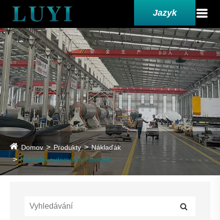
Jazyk
Domov
Produkty
Náklaďák
Nákladní automobily Sinotruk