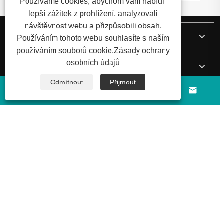
Používáme cookies, abychom vám nabídli
lepší zážitek z prohlížení, analyzovali
návštěvnost webu a přizpůsobili obsah.
O nás
Používáním tohoto webu souhlasíte s naším
používáním souborů cookie.
Zásady ochrany
osobních údajů
Produkty
Odmítnout
Přijmout




Zprávy
Kontaktujte nás
Copyright © 2026 Shandong Luyi Dedicated Vehicle Manufacturing
Co., Ltd. Všechna práva vyhrazena.
Links
Sitemap
RSS
XML
Zásady