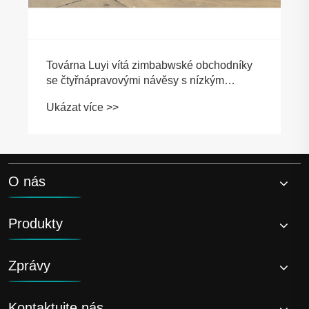
Továrna Luyi vítá zimbabwské obchodníky
se čtyřnápravovými návěsy s nízkým
valníkem, které se stávají středem
Ukázat více >>
spolupráce
O nás
Produkty
Zprávy
Kontaktujte nás