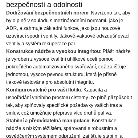
bezpečnosti a odolnosti
Dodržování bezpečnostních norem
: Navrženo tak, aby
bylo plně v souladu s mezinárodními normami, jako je
ADR, a zahrnuje základní funkce, jako jsou nouzové
uzavírací spodní ventily, tlakově-vakuové odvzdušňovací
ventily a systém rekuperace par.
Konstrukce nádrže s vysokou integritou
: Plášť nádrže
je vyroben z vysoce kvalitní uhlíkové oceli pomocí
pokročilého automatizovaného svařování, což zajišťuje
jednotnou, vysoce pevnou strukturu, která je přísně
tlakově testována pro absolutní integritu.
Konfigurovatelné pro vaši flotilu
: Kapacita a
uspořádání vnitřního prostoru cisterny lze plně přizpůsobit
tak, aby splňovaly specifické požadavky vašich tras a
smluv, což umožňuje přepravu více druhů paliva.
Stabilní a předvídatelná manipulace
: Konstrukce
nádrže s nízkým těžištěm, spárovaná s robustním a
osvědčeným systémem odpružení, zajišťuje stabilní a