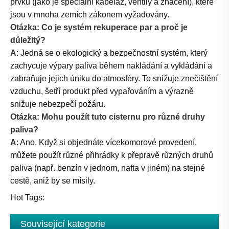
prvků (jako je speciální kabeláž, ventily a značení), které
jsou v mnoha zemích zákonem vyžadovány.
Otázka: Co je systém rekuperace par a proč je
důležitý?
A
: Jedná se o ekologický a bezpečnostní systém, který
zachycuje výpary paliva během nakládání a vykládání a
zabraňuje jejich úniku do atmosféry. To snižuje znečištění
vzduchu, šetří produkt před vypařováním a výrazně
snižuje nebezpečí požáru.
Otázka: Mohu použít tuto cisternu pro různé druhy
paliva?
A
: Ano. Když si objednáte vícekomorové provedení,
můžete použít různé přihrádky k přepravě různých druhů
paliva (např. benzín v jednom, nafta v jiném) na stejné
cestě, aniž by se mísily.
Hot Tags:
Související kategorie