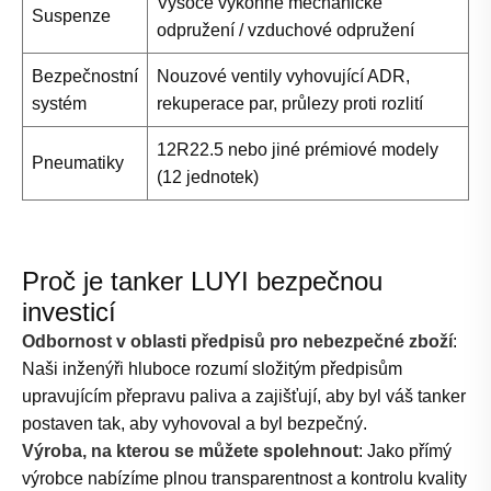
Vysoce výkonné mechanické
Suspenze
odpružení / vzduchové odpružení
Bezpečnostní
Nouzové ventily vyhovující ADR,
systém
rekuperace par, průlezy proti rozlití
12R22.5 nebo jiné prémiové modely
Pneumatiky
(12 jednotek)
Proč je tanker LUYI bezpečnou
investicí
Odbornost v oblasti předpisů pro nebezpečné zboží
:
Naši inženýři hluboce rozumí složitým předpisům
upravujícím přepravu paliva a zajišťují, aby byl váš tanker
postaven tak, aby vyhovoval a byl bezpečný.
Výroba, na kterou se můžete spolehnout
: Jako přímý
výrobce nabízíme plnou transparentnost a kontrolu kvality