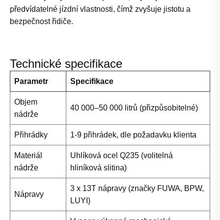
předvídatelné jízdní vlastnosti, čímž zvyšuje jistotu a
bezpečnost řidiče.
Technické specifikace
Parametr
Specifikace
Objem
40 000–50 000 litrů (přizpůsobitelné)
nádrže
Přihrádky
1-9 přihrádek, dle požadavku klienta
Materiál
Uhlíková ocel Q235 (volitelná
nádrže
hliníková slitina)
3 x 13T nápravy (značky FUWA, BPW,
Nápravy
LUYI)