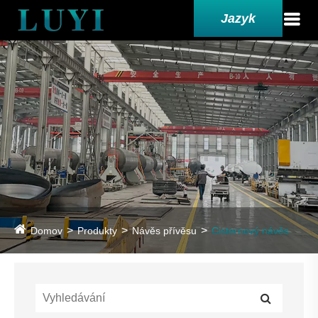
Jazyk
Domov
Produkty
Návěs přívěsu
Cisternový návěs