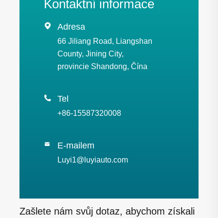
Kontaktní informace

Adresa
66 Jiliang Road, Liangshan
County, Jining City,
provincie Shandong, Čína

Tel
+86-15587320008
E-mailem

Luyi1@luyiauto.com
Zašlete nám svůj dotaz, abychom získali