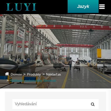
Jazyk
Domov
Produkty
Náklaďák
Nákladní automobily Sinotruk