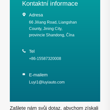
Kontaktní informace

Adresa
66 Jiliang Road, Liangshan
County, Jining City,
provincie Shandong, Čína

Tel
+86-15587320008
E-mailem

Luyi1@luyiauto.com
Zašlete nám svůj dotaz, abychom získali