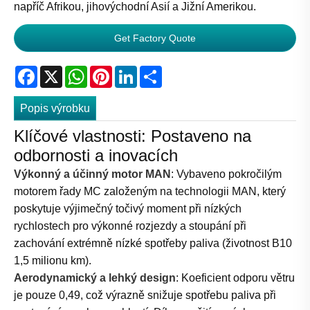
napříč Afrikou, jihovýchodní Asií a Jižní Amerikou.
Get Factory Quote
Facebook
X
WhatsApp
Pinterest
LinkedIn
Share
Popis výrobku
Klíčové vlastnosti: Postaveno na
odbornosti a inovacích
Výkonný a účinný motor MAN
: Vybaveno pokročilým
motorem řady MC založeným na technologii MAN, který
poskytuje výjimečný točivý moment při nízkých
rychlostech pro výkonné rozjezdy a stoupání při
zachování extrémně nízké spotřeby paliva (životnost B10
1,5 milionu km).
Aerodynamický a lehký design
: Koeficient odporu větru
je pouze 0,49, což výrazně snižuje spotřebu paliva při