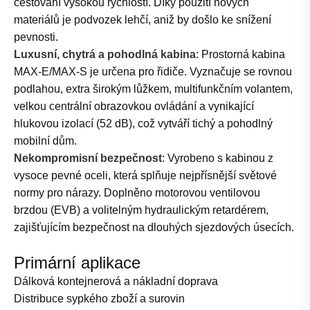
cestování vysokou rychlostí. Díky použití nových
materiálů je podvozek lehčí, aniž by došlo ke snížení
pevnosti.
Luxusní, chytrá a pohodlná kabina
: Prostorná kabina
MAX-E/MAX-S je určena pro řidiče. Vyznačuje se rovnou
podlahou, extra širokým lůžkem, multifunkčním volantem,
velkou centrální obrazovkou ovládání a vynikající
hlukovou izolací (52 dB), což vytváří tichý a pohodlný
mobilní dům.
Nekompromisní bezpečnost
: Vyrobeno s kabinou z
vysoce pevné oceli, která splňuje nejpřísnější světové
normy pro nárazy. Doplněno motorovou ventilovou
brzdou (EVB) a volitelným hydraulickým retardérem,
zajišťujícím bezpečnost na dlouhých sjezdových úsecích.
Primární aplikace
Dálková kontejnerová a nákladní doprava
Distribuce sypkého zboží a surovin