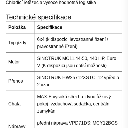
Chladicí řetězec a vysoce hodnotná logistika
Technické specifikace
Položka
Specifikace
6x4 (k dispozici levostranné řízení /
Typ jízdy
pravostranné řízení)
SINOTRUK MC11.44-50, 440 HP, Euro
Motor
V (K dispozici jsou další možnosti)
SINOTRUK HW25712XSTC, 12 vpřed a
Přenos
2 vzad
MAX-E vysoká střecha, dvoulůžkový
Chata
pokoj, vzduchová sedačka, centrální
zamykání
přední náprava VPD71DS; MCY12BGS
Nápravy