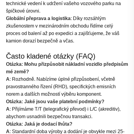
technické vedení k udržení vašeho vozového parku na
špičkové úrovni.
Globální přeprava a logistika
: Díky rozsáhlým
zkušenostem v mezinárodním obchodu řídíme celý
proces od balení až po expedici a zajišťujeme, že váš
kamion dorazí bezpečně a včas.
Často kladené otázky (FAQ)
Otázka: Mohu přizpůsobit nákladní vozidlo předpisům
mé země?
A
: Rozhodně. Nabízíme úplné přizpůsobení, včetně
pravostranného řízení (RHD), specifických emisních
norem a dalších možností výběru komponent.
Otázka: Jaké jsou vaše platební podmínky?
A
: Přijímáme T/T (telegrafický převod) i L/C (akreditiv),
abychom usnadnili bezpečnou transakci.
Otázka: Jaká je dodací lhůta?
A
: Standardní doba výroby a dodání je obvykle mezi 25-