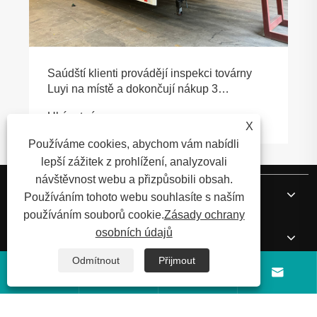
Saúdští klienti provádějí inspekci továrny
Luyi na místě a dokončují nákup 3
nápravových valníkových návěsů
Ukázat více >>
X
Používáme cookies, abychom vám nabídli
lepší zážitek z prohlížení, analyzovali
návštěvnost webu a přizpůsobili obsah.
O nás
Používáním tohoto webu souhlasíte s naším
používáním souborů cookie.
Zásady ochrany
osobních údajů
Produkty
Odmítnout
Přijmout




Zprávy