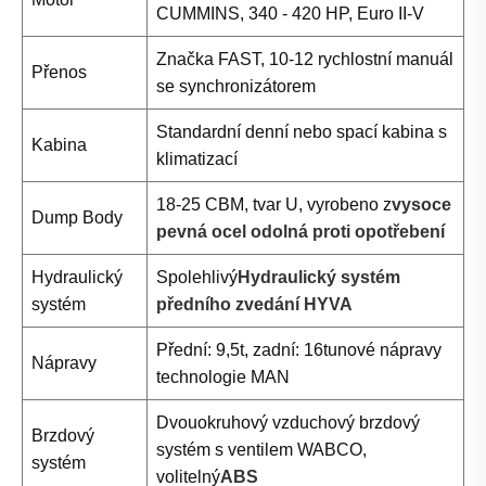
CUMMINS, 340 - 420 HP, Euro II-V
Značka FAST, 10-12 rychlostní manuál
Přenos
se synchronizátorem
Standardní denní nebo spací kabina s
Kabina
klimatizací
18-25 CBM, tvar U, vyrobeno z
vysoce
Dump Body
pevná ocel odolná proti opotřebení
Hydraulický
Spolehlivý
Hydraulický systém
systém
předního zvedání HYVA
Přední: 9,5t, zadní: 16tunové nápravy
Nápravy
technologie MAN
Dvouokruhový vzduchový brzdový
Brzdový
systém s ventilem WABCO,
systém
volitelný
ABS