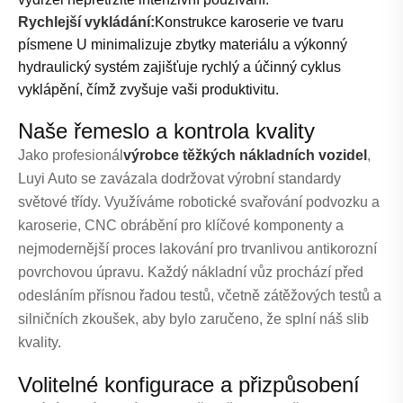
Rychlejší vykládání:
Konstrukce karoserie ve tvaru
písmene U minimalizuje zbytky materiálu a výkonný
hydraulický systém zajišťuje rychlý a účinný cyklus
vyklápění, čímž zvyšuje vaši produktivitu.
Naše řemeslo a kontrola kvality
Jako profesionál
výrobce těžkých nákladních vozidel
,
Luyi Auto se zavázala dodržovat výrobní standardy
světové třídy. Využíváme robotické svařování podvozku a
karoserie, CNC obrábění pro klíčové komponenty a
nejmodernější proces lakování pro trvanlivou antikorozní
povrchovou úpravu. Každý nákladní vůz prochází před
odesláním přísnou řadou testů, včetně zátěžových testů a
silničních zkoušek, aby bylo zaručeno, že splní náš slib
kvality.
Volitelné konfigurace a přizpůsobení