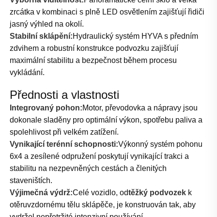
zrcátka v kombinaci s plně LED osvětlením zajišťují řidiči
jasný výhled na okolí.
Stabilní sklápění:
Hydraulický systém HYVA s předním
zdvihem a robustní konstrukce podvozku zajišťují
maximální stabilitu a bezpečnost během procesu
vykládání.
Přednosti a vlastnosti
Integrovaný pohon:
Motor, převodovka a nápravy jsou
dokonale sladěny pro optimální výkon, spotřebu paliva a
spolehlivost při velkém zatížení.
Vynikající terénní schopnosti:
Výkonný systém pohonu
6x4 a zesílené odpružení poskytují vynikající trakci a
stabilitu na nezpevněných cestách a členitých
staveništích.
Výjimečná výdrž:
Celé vozidlo, od
těžký podvozek
k
otěruvzdornému tělu sklápěče, je konstruován tak, aby
vydržel nepřetržité intenzivní používání.