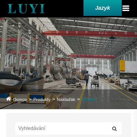
Jazyk
Domov
Produkty
Náklaďák
Sklápěč