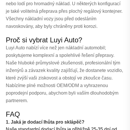
nebo lodí pro hromadný náklad. U některých konfigurací
je také volitelná přeprava přes plochý regálový kontejner.
Všechny nákladní vozy jsou před odesláním
navoskovány, aby byly chráněny proti korozi.
Proč si vybrat Luyi Auto?
Luyi Auto nabízí více než jen nákladní automobil;
poskytujeme komplexní a spolehlivé řešení přepravy.
Naše hluboké průmyslové zkušenosti, profesionální tým
inženýrů a závazek kvality zajišťují, že dostanete vozidlo,
které zvýší vaši ziskovost a obstojí ve zkoušce času.
Nabízíme plné možnosti OEM/ODM a vyhrazenou
poprodejní podporu, abychom byli vaším dlouhodobým
partnerem.
FAQ
1. Jaká je dodací lhůta pro sklápěč?
Naše standardní dodací lhůta je přibližně 25-35 dní od