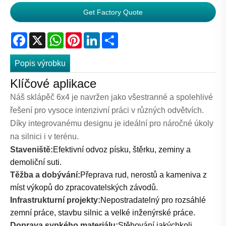
Get Factory Quote
Facebook
X
WhatsApp
Pinterest
LinkedIn
Share
Popis výrobku
Klíčové aplikace
Náš sklápěč 6x4 je navržen jako všestranné a spolehlivé
řešení pro vysoce intenzivní práci v různých odvětvích.
Díky integrovanému designu je ideální pro náročné úkoly
na silnici i v terénu.
Staveniště:
Efektivní odvoz písku, štěrku, zeminy a
demoliční suti.
Těžba a dobývání:
Přeprava rud, nerostů a kameniva z
míst výkopů do zpracovatelských závodů.
Infrastrukturní projekty:
Nepostradatelný pro rozsáhlé
zemní práce, stavbu silnic a velké inženýrské práce.
Doprava sypkého materiálu:
Stěhování jakýchkoli