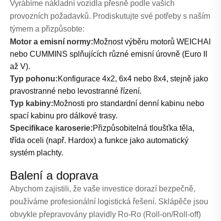
Vyrábíme nákladní vozidla přesně podle vašich
provozních požadavků. Prodiskutujte své potřeby s naším
týmem a přizpůsobte:
Motor a emisní normy:
Možnost výběru motorů WEICHAI
nebo CUMMINS splňujících různé emisní úrovně (Euro II
až V).
Typ pohonu:
Konfigurace 4x2, 6x4 nebo 8x4, stejně jako
pravostranné nebo levostranné řízení.
Typ kabiny:
Možnosti pro standardní denní kabinu nebo
spací kabinu pro dálkové trasy.
Specifikace karoserie:
Přizpůsobitelná tloušťka těla,
třída oceli (např. Hardox) a funkce jako automatický
systém plachty.
Balení a doprava
Abychom zajistili, že vaše investice dorazí bezpečně,
používáme profesionální logistická řešení. Sklápěče jsou
obvykle přepravovány plavidly Ro-Ro (Roll-on/Roll-off)