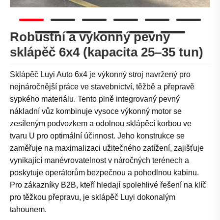
Robustní a výkonný pevný
sklápěč 6x4 (kapacita 25–35 tun)
Sklápěč Luyi Auto 6x4 je výkonný stroj navržený pro
nejnáročnější práce ve stavebnictví, těžbě a přepravě
sypkého materiálu. Tento plně integrovaný pevný
nákladní vůz kombinuje vysoce výkonný motor se
zesíleným podvozkem a odolnou sklápěcí korbou ve
tvaru U pro optimální účinnost. Jeho konstrukce se
zaměřuje na maximalizaci užitečného zatížení, zajišťuje
vynikající manévrovatelnost v náročných terénech a
poskytuje operátorům bezpečnou a pohodlnou kabinu.
Pro zákazníky B2B, kteří hledají spolehlivé řešení na klíč
pro těžkou přepravu, je sklápěč Luyi dokonalým
tahounem.