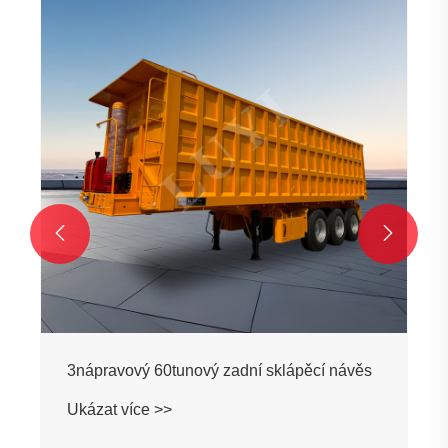


3nápravový 60tunový zadní sklápěcí návěs
Ukázat více >>