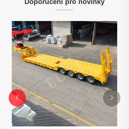
Doporučení pro novinky
Důvěřujte přes hory a moře! Gruzínští
obchodníci přijíždějí k podpisu, export
sklápěčů získává nového partnera
Ukázat více >>

