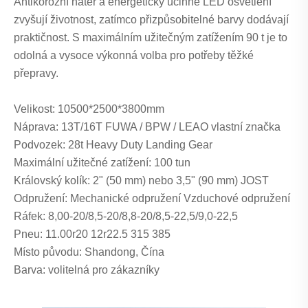
Antikorozní nátěr a energeticky účinné LED osvětlení
zvyšují životnost, zatímco přizpůsobitelné barvy dodávají
praktičnost. S maximálním užitečným zatížením 90 t je to
odolná a vysoce výkonná volba pro potřeby těžké
přepravy.
Velikost: 10500*2500*3800mm
Náprava: 13T/16T FUWA / BPW / LEAO vlastní značka
Podvozek: 28t Heavy Duty Landing Gear
Maximální užitečné zatížení: 100 tun
Královský kolík: 2" (50 mm) nebo 3,5" (90 mm) JOST
Odpružení: Mechanické odpružení Vzduchové odpružení
Ráfek: 8,00-20/8,5-20/8,8-20/8,5-22,5/9,0-22,5
Pneu: 11.00r20 12r22.5 315 385
Místo původu: Shandong, Čína
Barva: volitelná pro zákazníky