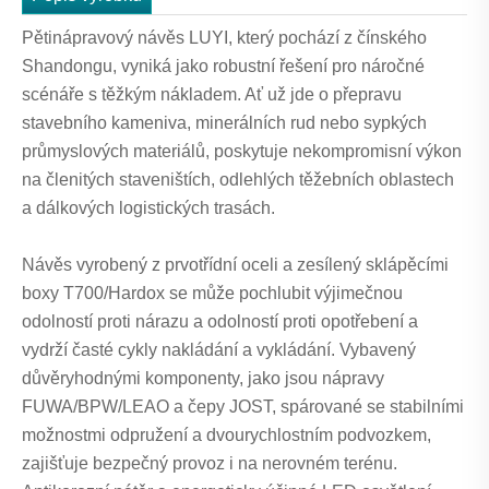
Pětinápravový návěs LUYI, který pochází z čínského
Shandongu, vyniká jako robustní řešení pro náročné
scénáře s těžkým nákladem. Ať už jde o přepravu
stavebního kameniva, minerálních rud nebo sypkých
průmyslových materiálů, poskytuje nekompromisní výkon
na členitých staveništích, odlehlých těžebních oblastech
a dálkových logistických trasách.
Návěs vyrobený z prvotřídní oceli a zesílený sklápěcími
boxy T700/Hardox se může pochlubit výjimečnou
odolností proti nárazu a odolností proti opotřebení a
vydrží časté cykly nakládání a vykládání. Vybavený
důvěryhodnými komponenty, jako jsou nápravy
FUWA/BPW/LEAO a čepy JOST, spárované se stabilními
možnostmi odpružení a dvourychlostním podvozkem,
zajišťuje bezpečný provoz i na nerovném terénu.