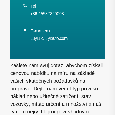

Tel
+86-15587320008
E-mailem

Luyi1@luyiauto.com
Zašlete nám svůj dotaz, abychom získali
cenovou nabídku na míru na základě
vašich skutečných požadavků na
přepravu. Dejte nám vědět typ přívěsu,
náklad nebo užitečné zatížení, stav
vozovky, místo určení a množství a náš
tým co nejrychleji odpoví vhodným