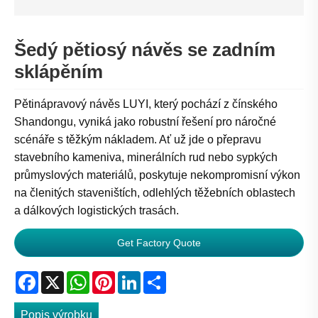
Šedý pětiosý návěs se zadním
sklápěním
Pětinápravový návěs LUYI, který pochází z čínského
Shandongu, vyniká jako robustní řešení pro náročné
scénáře s těžkým nákladem. Ať už jde o přepravu
stavebního kameniva, minerálních rud nebo sypkých
průmyslových materiálů, poskytuje nekompromisní výkon
na členitých staveništích, odlehlých těžebních oblastech
a dálkových logistických trasách.
Get Factory Quote
Facebook
X
WhatsApp
Pinterest
LinkedIn
Share
Popis výrobku