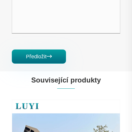
Předložit

Související produkty
SITRAK sklápěč
Ukázat více >>