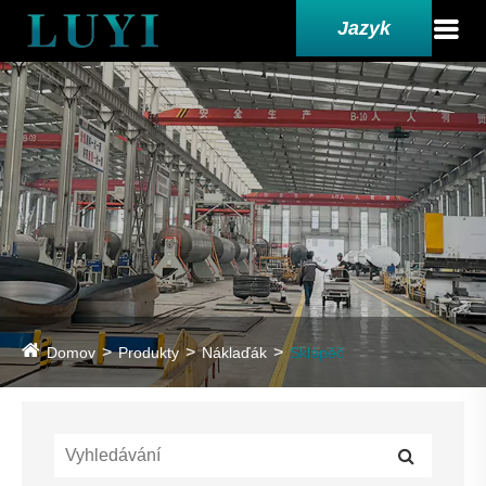
Jazyk
Domov
Produkty
Náklaďák
Sklápěč