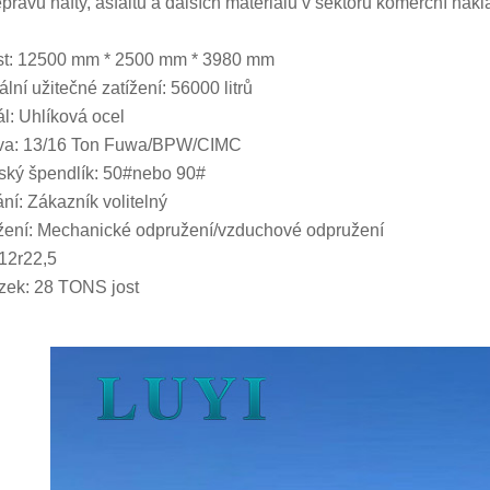
epravu nafty, asfaltu a dalších materiálů v sektoru komerční nákl
st: 12500 mm * 2500 mm * 3980 mm
lní užitečné zatížení: 56000 litrů
ál: Uhlíková ocel
va: 13/16 Ton Fuwa/BPW/CIMC
ský špendlík: 50#nebo 90#
ní: Zákazník volitelný
ení: Mechanické odpružení/vzduchové odpružení
12r22,5
ek: 28 TONS jost