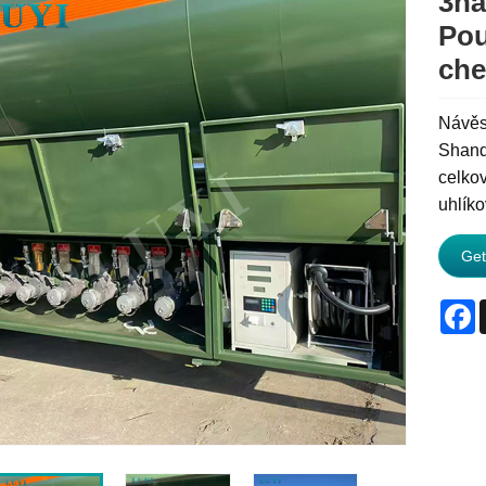
3ná
Pou
che
Návěs 
Shando
celko
uhlíko
Get
F