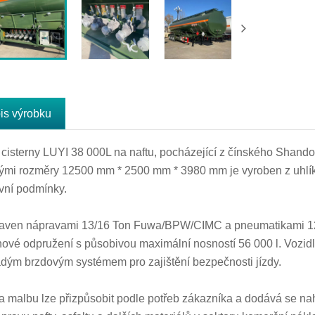
is výrobku
cisterny LUYI 38 000L na naftu, pocházející z čínského Shandon
ými rozměry 12500 mm * 2500 mm * 3980 mm je vyroben z uhlíkov
vní podmínky.
aven nápravami 13/16 Ton Fuwa/BPW/CIMC a pneumatikami 12r
ové odpružení s působivou maximální nosností 56 000 l. Voz
dým brzdovým systémem pro zajištění bezpečnosti jízdy.
a malbu lze přizpůsobit podle potřeb zákazníka a dodává se na