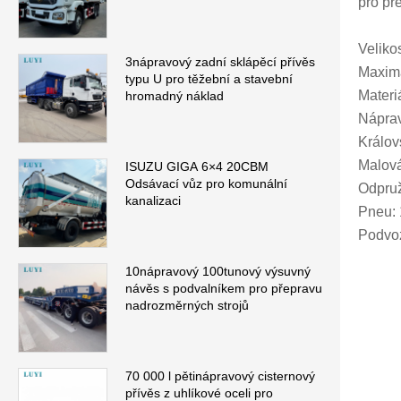
pro př
Veliko
3nápravový zadní sklápěcí přívěs
Maximá
typu U pro těžební a stavební
Materi
hromadný náklad
Nápra
Králov
Malová
ISUZU GIGA 6×4 20CBM
Odsávací vůz pro komunální
Odpruž
kanalizaci
Pneu: 
Podvoz
10nápravový 100tunový výsuvný
návěs s podvalníkem pro přepravu
nadrozměrných strojů
70 000 l pětinápravový cisternový
přívěs z uhlíkové oceli pro