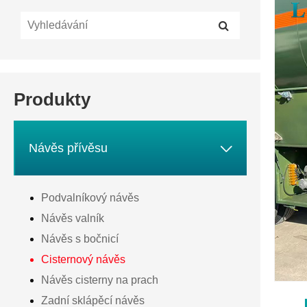
Produkty

Návěs přívěsu
Podvalníkový návěs
Návěs valník
Návěs s bočnicí
Cisternový návěs
Návěs cisterny na prach
Zadní sklápěcí návěs