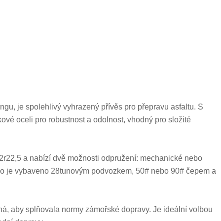
gu, je spolehlivý vyhrazený přívěs pro přepravu asfaltu. S
é oceli pro robustnost a odolnost, vhodný pro složité
22,5 a nabízí dvě možnosti odpružení: mechanické nebo
idlo je vybaveno 28tunovým podvozkem, 50# nebo 90# čepem a
há, aby splňovala normy zámořské dopravy. Je ideální volbou