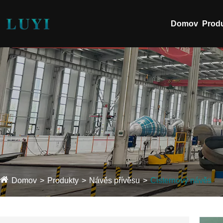
Domov
Prod
Domov
Produkty
Návěs přívěsu
Cisternový návěs