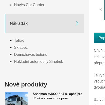
Návěs Car Carrier

Náklaďák
Pop
Tahač
Sklápěč
Návěs 
Domíchávač betonu
celkov
Nákladní automobily Sinotruk
přepra
Je vyb
vzduch
Nové produkty
dvouřa
Shacman H3000 8×4 sklápěč pro
důlní a stavební dopravu
Barvu 