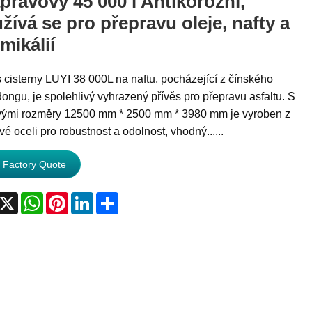
pravový 45 000 l Antikorozní,
žívá se pro přepravu oleje, nafty a
mikálií
cisterny LUYI 38 000L na naftu, pocházející z čínského
ngu, je spolehlivý vyhrazený přívěs pro přepravu asfaltu. S
vými rozměry 12500 mm * 2500 mm * 3980 mm je vyroben z
vé oceli pro robustnost a odolnost, vhodný......
 Factory Quote
acebook
X
WhatsApp
Pinterest
LinkedIn
Share