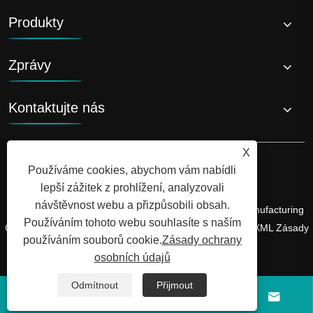
Produkty
Zprávy
Kontaktujte nás
X
Používáme cookies, abychom vám nabídli
lepší zážitek z prohlížení, analyzovali
návštěvnost webu a přizpůsobili obsah.
Copyright © 2026 Shandong Luyi Dedicated Vehicle Manufacturing
Používáním tohoto webu souhlasíte s naším
Co., Ltd. Všechna práva vyhrazena.
Links
Sitemap
RSS
XML
Zásady
používáním souborů cookie.
Zásady ochrany
ochrany osobních údajů
osobních údajů
Odmítnout
Přijmout



