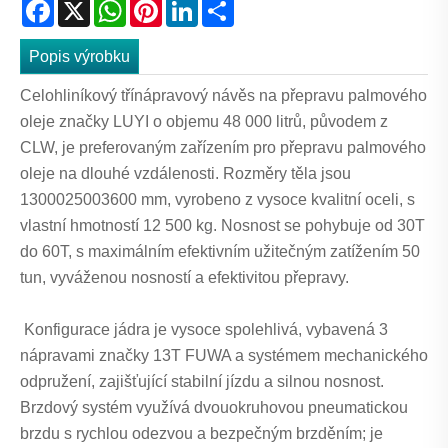
Facebook
X
WhatsApp
Pinterest
LinkedIn
Share
Popis výrobku
Celohliníkový třínápravový návěs na přepravu palmového
oleje značky LUYI o objemu 48 000 litrů, původem z
CLW, je preferovaným zařízením pro přepravu palmového
oleje na dlouhé vzdálenosti. Rozměry těla jsou
1300025003600 mm, vyrobeno z vysoce kvalitní oceli, s
vlastní hmotností 12 500 kg. Nosnost se pohybuje od 30T
do 60T, s maximálním efektivním užitečným zatížením 50
tun, vyváženou nosností a efektivitou přepravy.
Konfigurace jádra je vysoce spolehlivá, vybavená 3
nápravami značky 13T FUWA a systémem mechanického
odpružení, zajišťující stabilní jízdu a silnou nosnost.
Brzdový systém využívá dvouokruhovou pneumatickou
brzdu s rychlou odezvou a bezpečným brzděním; je