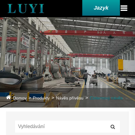
Jazyk
Domov
Produkty
Návěs přívěsu
Cisternový návěs