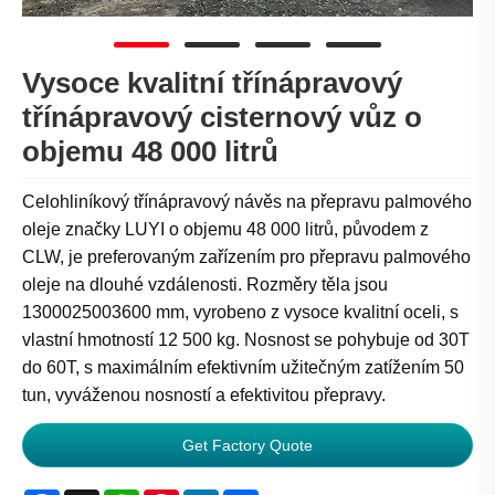
Vysoce kvalitní třínápravový
třínápravový cisternový vůz o
objemu 48 000 litrů
Celohliníkový třínápravový návěs na přepravu palmového
oleje značky LUYI o objemu 48 000 litrů, původem z
CLW, je preferovaným zařízením pro přepravu palmového
oleje na dlouhé vzdálenosti. Rozměry těla jsou
1300025003600 mm, vyrobeno z vysoce kvalitní oceli, s
vlastní hmotností 12 500 kg. Nosnost se pohybuje od 30T
do 60T, s maximálním efektivním užitečným zatížením 50
tun, vyváženou nosností a efektivitou přepravy.
Get Factory Quote