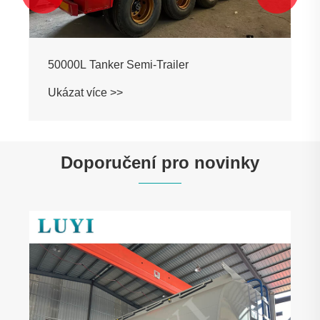
Doporučení pro novinky
3nápravové kůlové návěsy dodávané do
Uzbekistánu
Ukázat více >>