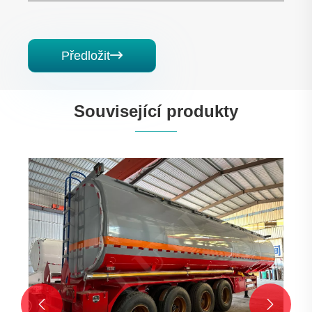
Předložit

Související produkty
3-nápravový cementový tanker
Ukázat více >>

