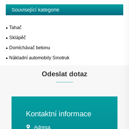
Související kategorie
Tahač
Sklápěč
Domíchávač betonu
Nákladní automobily Sinotruk
Odeslat dotaz
Kontaktní informace

Adresa