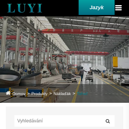
Jazyk
Domov
Produkty
Náklaďák
Tahač