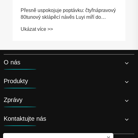
Přesně uspokojuje poptávku: čtyřnápravový
80tunový sklápěcí návěs Luyi míří do
Guyany
Ukázat více >>
O nás
Produkty
Zprávy
Kontaktujte nás