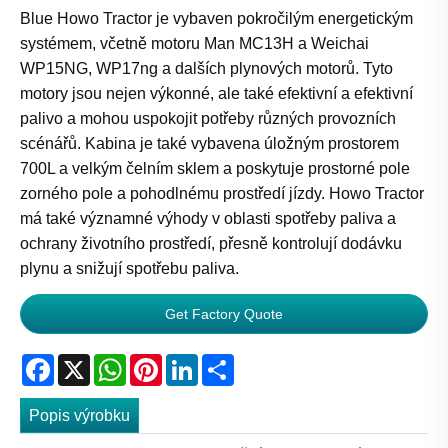
Blue Howo Tractor je vybaven pokročilým energetickým
systémem, včetně motoru Man MC13H a Weichai
WP15NG, WP17ng a dalších plynových motorů. Tyto
motory jsou nejen výkonné, ale také efektivní a efektivní
palivo a mohou uspokojit potřeby různých provozních
scénářů. Kabina je také vybavena úložným prostorem
700L a velkým čelním sklem a poskytuje prostorné pole
zorného pole a pohodlnému prostředí jízdy. Howo Tractor
má také významné výhody v oblasti spotřeby paliva a
ochrany životního prostředí, přesně kontrolují dodávku
plynu a snižují spotřebu paliva.
Get Factory Quote
Facebook
X
WhatsApp
Pinterest
LinkedIn
Share
Popis výrobku