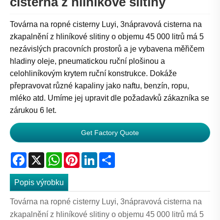
cisterna z hliníkové slitiny
Továrna na ropné cisterny Luyi, 3nápravová cisterna na
zkapalnění z hliníkové slitiny o objemu 45 000 litrů má 5
nezávislých pracovních prostorů a je vybavena měřičem
hladiny oleje, pneumatickou ruční plošinou a
celohliníkovým krytem ruční konstrukce. Dokáže
přepravovat různé kapaliny jako naftu, benzín, ropu,
mléko atd. Umíme jej upravit dle požadavků zákazníka se
zárukou 6 let.
Get Factory Quote
Facebook
X
WhatsApp
Pinterest
LinkedIn
Share
Popis výrobku
Továrna na ropné cisterny Luyi, 3nápravová cisterna na
zkapalnění z hliníkové slitiny o objemu 45 000 litrů má 5