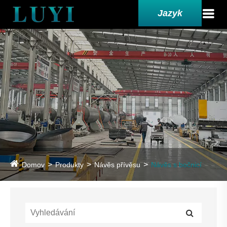
Jazyk
Domov
Produkty
Návěs přívěsu
Návěs s bočnicí