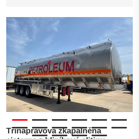
Třínápravová zkapalněná