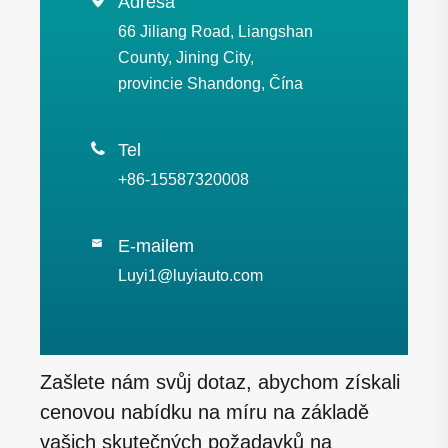

Adresa
66 Jiliang Road, Liangshan
County, Jining City,
provincie Shandong, Čína

Tel
+86-15587320008
E-mailem

Luyi1@luyiauto.com
Zašlete nám svůj dotaz, abychom získali
cenovou nabídku na míru na základě
vašich skutečných požadavků na