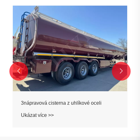
3nápravový cisternový přívěs z uhlíkové
oceli 40000 litrů
Ukázat více >>

