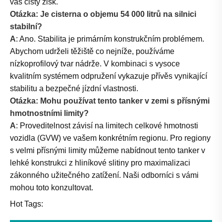
váš čistý zisk.
Otázka: Je cisterna o objemu 54 000 litrů na silnici
stabilní?
A
: Ano. Stabilita je primárním konstrukčním problémem.
Abychom udrželi těžiště co nejníže, používáme
nízkoprofilový tvar nádrže. V kombinaci s vysoce
kvalitním systémem odpružení vykazuje přívěs vynikající
stabilitu a bezpečné jízdní vlastnosti.
Otázka: Mohu používat tento tanker v zemi s přísnými
hmotnostními limity?
A
: Proveditelnost závisí na limitech celkové hmotnosti
vozidla (GVW) ve vašem konkrétním regionu. Pro regiony
s velmi přísnými limity můžeme nabídnout tento tanker v
lehké konstrukci z hliníkové slitiny pro maximalizaci
zákonného užitečného zatížení. Naši odborníci s vámi
mohou toto konzultovat.
Hot Tags: