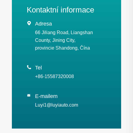
Kontaktní informace

Adresa
66 Jiliang Road, Liangshan
County, Jining City,
provincie Shandong, Čína

Tel
+86-15587320008
E-mailem

Luyi1@luyiauto.com