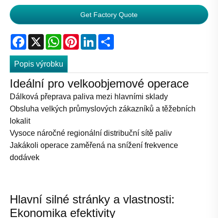
Get Factory Quote
Facebook
X
WhatsApp
Pinterest
LinkedIn
Share
Popis výrobku
Ideální pro velkoobjemové operace
Dálková přeprava paliva mezi hlavními sklady
Obsluha velkých průmyslových zákazníků a těžebních
lokalit
Vysoce náročné regionální distribuční sítě paliv
Jakákoli operace zaměřená na snížení frekvence
dodávek
Hlavní silné stránky a vlastnosti:
Ekonomika efektivity