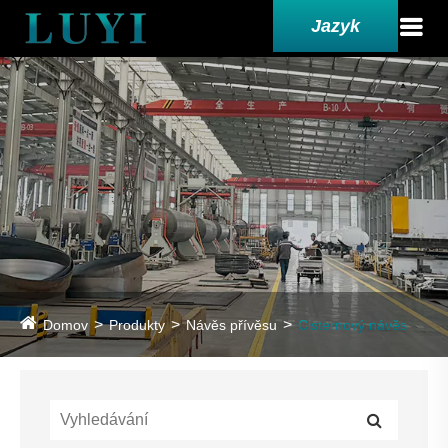
Jazyk
Domov
Produkty
Návěs přívěsu
Cisternový návěs