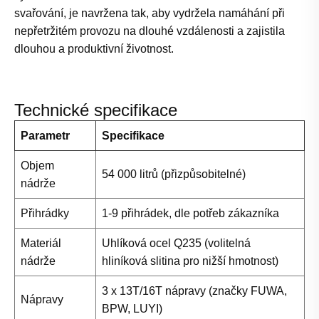
svařování, je navržena tak, aby vydržela namáhání při
nepřetržitém provozu na dlouhé vzdálenosti a zajistila
dlouhou a produktivní životnost.
Technické specifikace
Parametr
Specifikace
Objem
54 000 litrů (přizpůsobitelné)
nádrže
Přihrádky
1-9 přihrádek, dle potřeb zákazníka
Materiál
Uhlíková ocel Q235 (volitelná
nádrže
hliníková slitina pro nižší hmotnost)
3 x 13T/16T nápravy (značky FUWA,
Nápravy
BPW, LUYI)