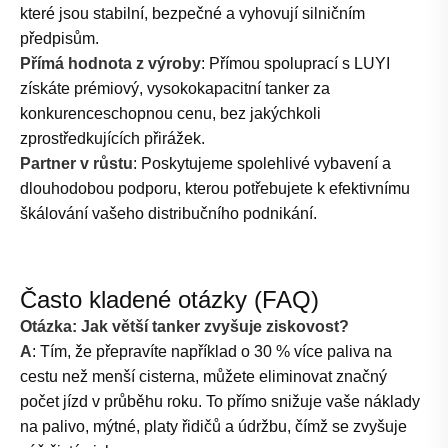
které jsou stabilní, bezpečné a vyhovují silničním
předpisům.
Přímá hodnota z výroby
: Přímou spoluprací s LUYI
získáte prémiový, vysokokapacitní tanker za
konkurenceschopnou cenu, bez jakýchkoli
zprostředkujících přirážek.
Partner v růstu
: Poskytujeme spolehlivé vybavení a
dlouhodobou podporu, kterou potřebujete k efektivnímu
škálování vašeho distribučního podnikání.
Často kladené otázky (FAQ)
Otázka: Jak větší tanker zvyšuje ziskovost?
A
: Tím, že přepravíte například o 30 % více paliva na
cestu než menší cisterna, můžete eliminovat značný
počet jízd v průběhu roku. To přímo snižuje vaše náklady
na palivo, mýtné, platy řidičů a údržbu, čímž se zvyšuje