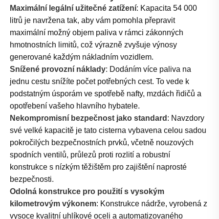
Maximální legální užitečné zatížení
: Kapacita 54 000
litrů je navržena tak, aby vám pomohla přepravit
maximální možný objem paliva v rámci zákonných
hmotnostních limitů, což výrazně zvyšuje výnosy
generované každým nákladním vozidlem.
Snížené provozní náklady
: Dodáním více paliva na
jednu cestu snížíte počet potřebných cest. To vede k
podstatným úsporám ve spotřebě nafty, mzdách řidičů a
opotřebení vašeho hlavního hybatele.
Nekompromisní bezpečnost jako standard
: Navzdory
své velké kapacitě je tato cisterna vybavena celou sadou
pokročilých bezpečnostních prvků, včetně nouzových
spodních ventilů, průlezů proti rozlití a robustní
konstrukce s nízkým těžištěm pro zajištění naprosté
bezpečnosti.
Odolná konstrukce pro použití s ​​vysokým
kilometrovým výkonem
: Konstrukce nádrže, vyrobená z
vysoce kvalitní uhlíkové oceli a automatizovaného