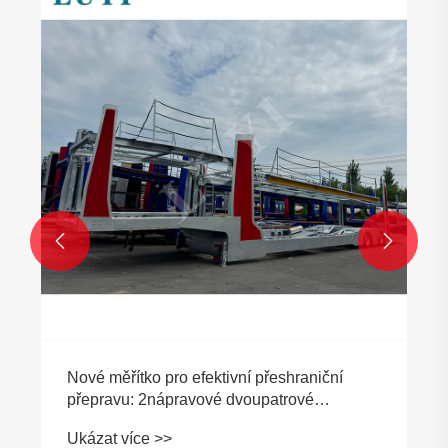


Nové měřítko pro efektivní přeshraniční
přepravu: 2nápravové dvoupatrové
autodopravci posilují čínsko-libanonskou
Ukázat více >>
logistickou spolupráci