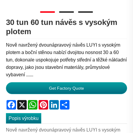
30 tun 60 tun návěs s vysokým
plotem
Nově navržený dvounápravový návěs LUYI s vysokým
plotem a boční stěnou nabízí dvojitou nosnost 30 a 60
tun, dokonale uspokojuje potřeby střední a těžké nákladní
dopravy, jako jsou stavební materiály, průmyslové
vybavení ......
Get Factory Quote
Facebook
X
WhatsApp
Pinterest
LinkedIn
Share
Popis výrobku
Nově navržený dvounápravový návěs LUYI s vysokým