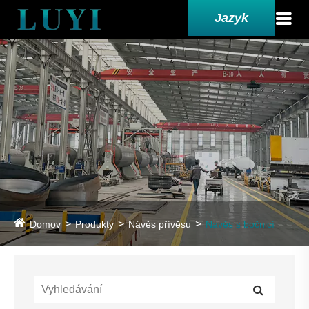
Jazyk
Domov
Produkty
Návěs přívěsu
Návěs s bočnicí