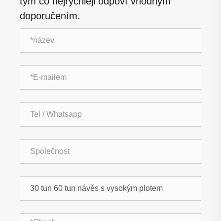
tým co nejrychleji odpoví vhodným
doporučením.