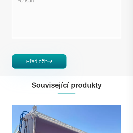
Předložit

Související produkty