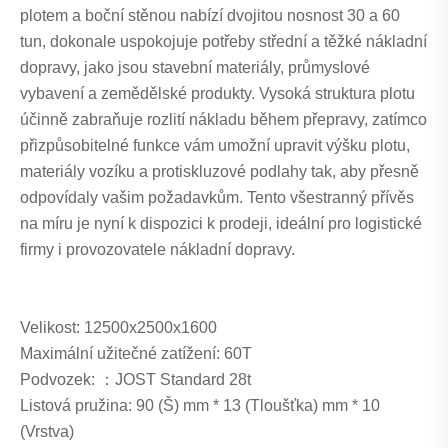
plotem a boční stěnou nabízí dvojitou nosnost 30 a 60
tun, dokonale uspokojuje potřeby střední a těžké nákladní
dopravy, jako jsou stavební materiály, průmyslové
vybavení a zemědělské produkty. Vysoká struktura plotu
účinně zabraňuje rozlití nákladu během přepravy, zatímco
přizpůsobitelné funkce vám umožní upravit výšku plotu,
materiály vozíku a protiskluzové podlahy tak, aby přesně
odpovídaly vašim požadavkům. Tento všestranný přívěs
na míru je nyní k dispozici k prodeji, ideální pro logistické
firmy i provozovatele nákladní dopravy.
Velikost: 12500x2500x1600
Maximální užitečné zatížení: 60T
Podvozek: ：JOST Standard 28t
Listová pružina: 90 (Š) mm * 13 (Tloušťka) mm * 10
(Vrstva)