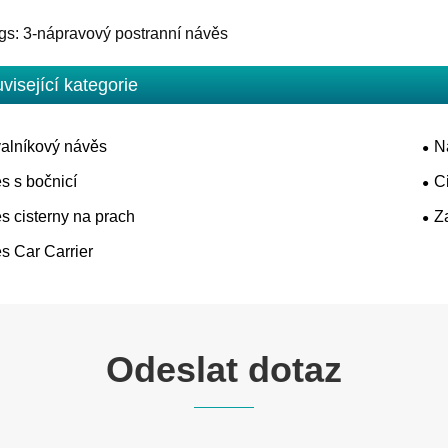
gs: 3-nápravový postranní návěs
visející kategorie
alníkový návěs
N
s s bočnicí
C
s cisterny na prach
Z
s Car Carrier
Odeslat dotaz