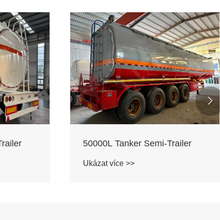

railer
3-nápravový cementový tanker
Ukázat více >>