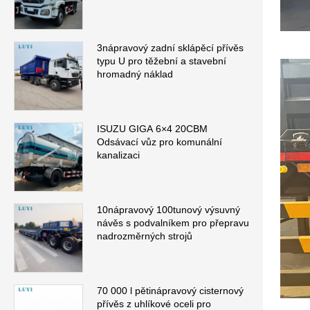
3nápravový zadní sklápěcí přívěs
typu U pro těžební a stavební
hromadný náklad
ISUZU GIGA 6×4 20CBM
Odsávací vůz pro komunální
kanalizaci
10nápravový 100tunový výsuvný
návěs s podvalníkem pro přepravu
nadrozměrných strojů
70 000 l pětinápravový cisternový
přívěs z uhlíkové oceli pro