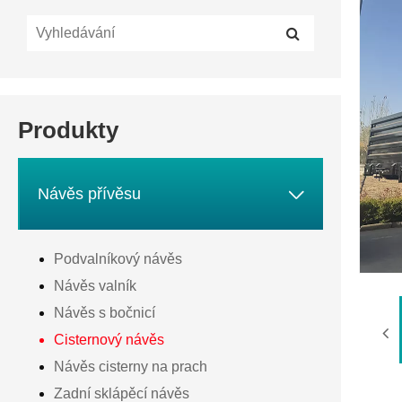
Produkty

Návěs přívěsu
Podvalníkový návěs
Návěs valník
Návěs s bočnicí
Cisternový návěs
Návěs cisterny na prach
Zadní sklápěcí návěs