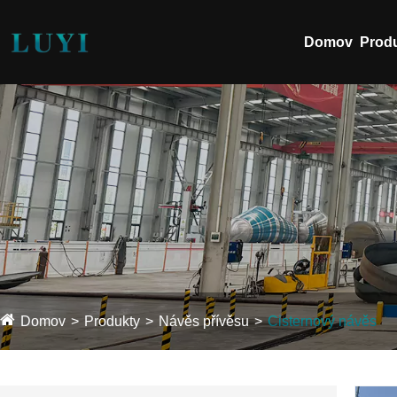
Domov
Prod
Domov
Produkty
Návěs přívěsu
Cisternový návěs