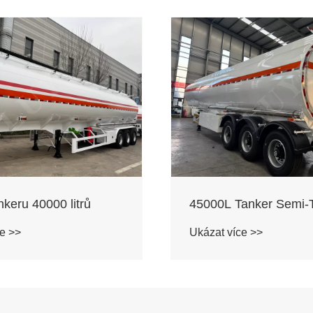
anker Semi-Trailer
50000L Tanker Semi-T
e >>
Ukázat více >>