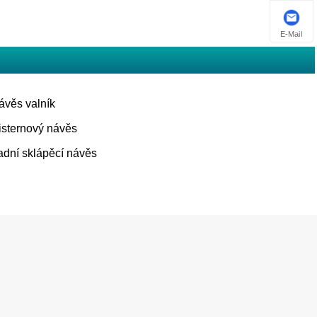
E-Mail
ávěs valník
isternový návěs
adní sklápěcí návěs