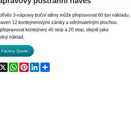
ápravový postranní návěs
řívěs 3-nápravy boční stěny může přepravovat 60 tun nákladu.
baven 12 kontejnerovými zámky a odnímatelným plochou.
řepravovat kontejnery 40 stop a 20 stop, stejně jako
dný náklad.
 Factory Quote
acebook
X
WhatsApp
Pinterest
LinkedIn
Share