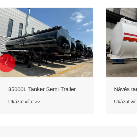

Návěs tankeru 40000 litrů
45000L T
Ukázat více >>
Ukázat víc