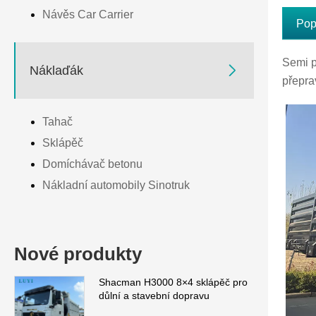
Návěs Car Carrier
Pop
Semi p

Náklaďák
přepra
Tahač
Sklápěč
Domíchávač betonu
Nákladní automobily Sinotruk
Nové produkty
Shacman H3000 8×4 sklápěč pro
důlní a stavební dopravu