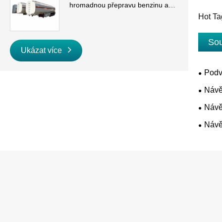
hromadnou přepravu benzinu a
nafty
Hot Ta
Sou
Ukázat více
Podv
Návě
Návě
Návě