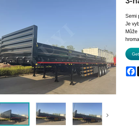
3-n
Semi p
Je vy
Může p
hroma
Get
F