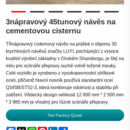
3nápravový 45tunový návěs na
cementovou cisternu
Třínápravový cisternový návěs na prášek o objemu 30
krychlových návěsů značky LUYI, pocházející z vysoce
kvalitní výrobní základny v čínském Shandongu, je šitý na
míru pro scénáře přepravy suché volně ložené mouky.
Celé vozidlo je vyrobeno z vysokopevnostní uhlíkové
oceli, přičemž hlavní nosník používá standardní ocel
Q345B/ST52-3, která kombinuje odolnost a stabilitu při
zatížení. Vědecký design velikosti 12 000 mm * 2 500 mm
* 3 980 mm je vhodný pro různé scénáře přepravy.
Get Factory Quote
Facebook
X
WhatsApp
Pinterest
LinkedIn
Share