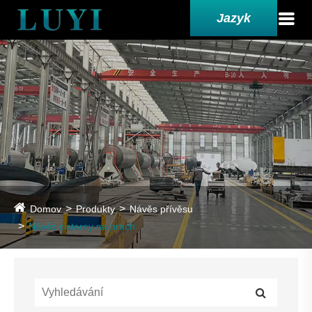
Jazyk
Domov
Produkty
Návěs přívěsu
Návěs cisterny na prach