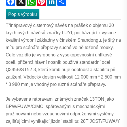
Popis výrobku
Třínápravový cisternový návěs na prášek o objemu 30
krychlových návěsů značky LUYI, pocházející z vysoce
kvalitní výrobní základny v čínském Shandongu, je šitý na
míru pro scénáře přepravy suché volně ložené mouky.
Celé vozidlo je vyrobeno z vysokopevnostní uhlíkové
oceli, přičemž hlavní nosník používá standardní ocel
Q345B/ST52-3, která kombinuje odolnost a stabilitu při
zatížení. Vědecký design velikosti 12 000 mm * 2 500 mm
* 3 980 mm je vhodný pro různé scénáře přepravy.
Je vybavena nápravami známých značek 13TON jako
BPW/FUWA/CIMC, spárovanými s mechanickými
pružinovými nebo vzduchovými odpruženými systémy,
zajišťujícími vynikající jízdní stabilitu; 28T JOST/FUWA/Y