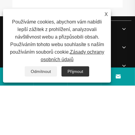
X
Používáme cookies, abychom vám nabídli
O nás
lepší zážitek z prohlížení, analyzovali
návštěvnost webu a přizpůsobili obsah.
Používáním tohoto webu souhlasíte s naším
Produkty
používáním souborů cookie.
Zásady ochrany
osobních údajů
Zprávy
Odmítnout
Přijmout




Kontaktujte nás
Copyright © 2026 Shandong Luyi Dedicated Vehicle Manufacturing