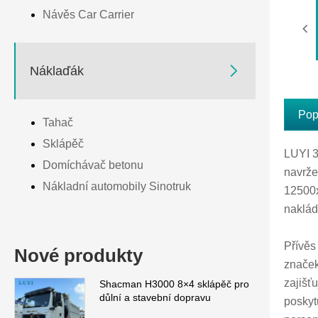
Návěs Car Carrier

Náklaďák
Pop
Tahač
Sklápěč
LUYI 3
Domíchávač betonu
navrže
Nákladní automobily Sinotruk
12500x
naklád
Přívěs
Nové produkty
značek
zajišť
Shacman H3000 8×4 sklápěč pro
důlní a stavební dopravu
poskyt