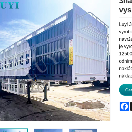
3ná
vys
Luyi 
vyrobe
navrž
je vy
12500
odníma
naklá
náklad
Get
F