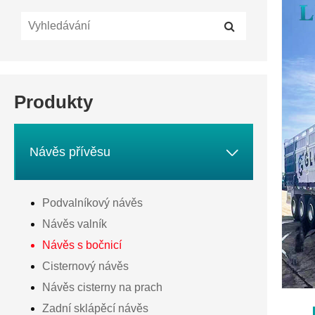
Produkty

Návěs přívěsu
Podvalníkový návěs
Návěs valník
Návěs s bočnicí
Cisternový návěs
Návěs cisterny na prach
Zadní sklápěcí návěs