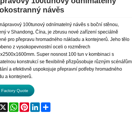
pravový 100tunový odnímatelný
okostranný návěs
3nápravový 100tunový odnímatelný návěs s boční stěnou,
ný v Shandong, Čína, je zbrusu nové zařízení speciálně
ené pro přepravu hromadného nákladu a kontejnerů. Jeho tělo
robeno z vysokopevnostní oceli o rozměrech
x2500x1600mm. Super nosnost 100 tun v kombinaci s
telnou konstrukcí se flexibilně přizpůsobuje různým scénářům
dání a efektivně uspokojuje přepravní potřeby hromadného
u a kontejnerů.
 Factory Quote
acebook
X
WhatsApp
Pinterest
LinkedIn
Share