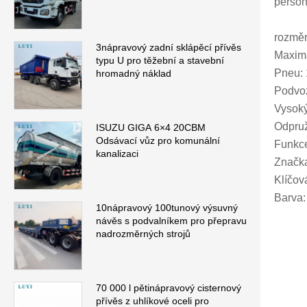
person
rozmě
3nápravový zadní sklápěcí přívěs
Maximá
typu U pro těžební a stavební
Pneu:
hromadný náklad
Podvo
Vysoký
Odpruž
ISUZU GIGA 6×4 20CBM
Odsávací vůz pro komunální
Funkce
kanalizaci
Značk
Klíčov
Barva:
10nápravový 100tunový výsuvný
návěs s podvalníkem pro přepravu
nadrozměrných strojů
70 000 l pětinápravový cisternový
přívěs z uhlíkové oceli pro