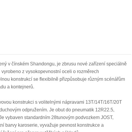
ený v čínském Shandongu, je zbrusu nové zařízení speciálně
e vyrobeno z vysokopevnostní oceli o rozměrech
ou konstrukcí se flexibilně přizpůsobuje různým scénářům
du a kontejnerů.
avovou konstrukci s volitelnými nápravami 13T/14T/16T/20T
duchovým odpružením. Je obut do pneumatik 12R22.5,
ky. Je vybaven standardním 28tunovým podvozkem JOST,
ní barvy karoserie, vyvažuje pevnost konstrukce a