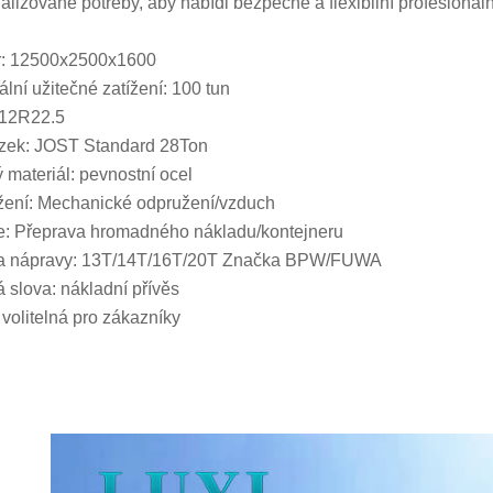
alizované potřeby, aby nabídl bezpečné a flexibilní profesionál
r: 12500x2500x1600
lní užitečné zatížení: 100 tun
 12R22.5
zek: JOST Standard 28Ton
 materiál: pevnostní ocel
ení: Mechanické odpružení/vzduch
: Přeprava hromadného nákladu/kontejneru
a nápravy: 13T/14T/16T/20T Značka BPW/FUWA
á slova: nákladní přívěs
 volitelná pro zákazníky