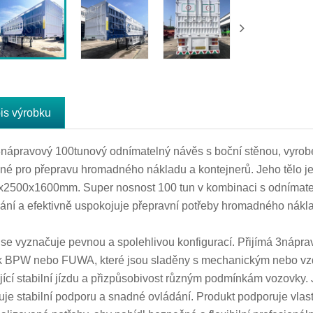
is výrobku
nápravový 100tunový odnímatelný návěs s boční stěnou, vyrob
né pro přepravu hromadného nákladu a kontejnerů. Jeho tělo j
2500x1600mm. Super nosnost 100 tun v kombinaci s odnímateln
ání a efektivně uspokojuje přepravní potřeby hromadného nákla
 se vyznačuje pevnou a spolehlivou konfigurací. Přijímá 3nápr
 BPW nebo FUWA, které jsou sladěny s mechanickým nebo vz
ující stabilní jízdu a přizpůsobivost různým podmínkám vozov
uje stabilní podporu a snadné ovládání. Produkt podporuje vlast