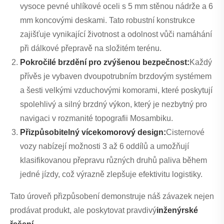
vysoce pevné uhlíkové oceli s 5 mm stěnou nádrže a 6
mm koncovými deskami. Tato robustní konstrukce
zajišťuje vynikající životnost a odolnost vůči namáhání
při dálkové přepravě na složitém terénu.
Pokročilé brzdění pro zvýšenou bezpečnost:
Každý
přívěs je vybaven dvoupotrubním brzdovým systémem
a šesti velkými vzduchovými komorami, které poskytují
spolehlivý a silný brzdný výkon, který je nezbytný pro
navigaci v rozmanité topografii Mosambiku.
Přizpůsobitelný vícekomorový design:
Cisternové
vozy nabízejí možnosti 3 až 6 oddílů a umožňují
klasifikovanou přepravu různých druhů paliva během
jedné jízdy, což výrazně zlepšuje efektivitu logistiky.
Tato úroveň přizpůsobení demonstruje náš závazek nejen
prodávat produkt, ale poskytovat pravdivý
inženýrské