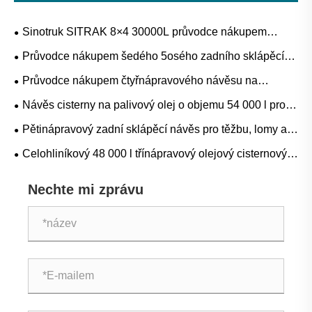
Sinotruk SITRAK 8×4 30000L průvodce nákupem
cisteren na palivo pro projekty doplňování nafty, benzínu
Průvodce nákupem šedého 5osého zadního sklápěcího
a mobilních zařízení
návěsu pro těžbu, lom a přepravu těžkých sypkých
Průvodce nákupem čtyřnápravového návěsu na
materiálů
cementovou cisternu pro přepravu volně loženého
Návěs cisterny na palivový olej o objemu 54 000 l pro
cementu, popílku a suchého prášku
přepravu hromadného paliva: Aplikace, specifikace a
Pětinápravový zadní sklápěcí návěs pro těžbu, lomy a
průvodce nákupem
stavební hromadnou dopravu
Celohliníkový 48 000 l třínápravový olejový cisternový
přívěs: Aplikace, specifikace a průvodce nákupem
Nechte mi zprávu