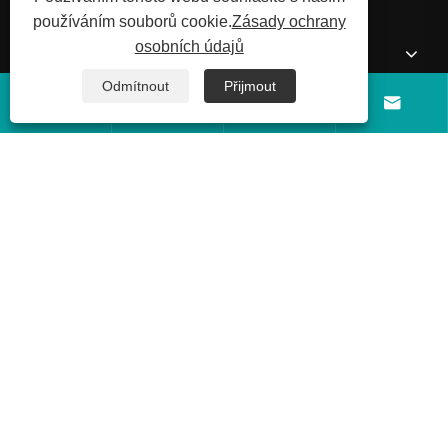
používáním souborů cookie.
Zásady ochrany
osobních údajů
Produkty
Odmítnout
Přijmout




Zprávy
Kontaktujte nás
Copyright © 2026 Shandong Luyi Dedicated Vehicle Manufacturing
Co., Ltd. Všechna práva vyhrazena.
Links
Sitemap
RSS
XML
Zásady
ochrany osobních údajů