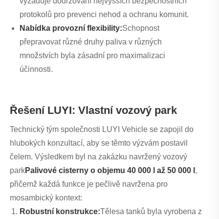
vyžaduje dodržování nejvyšších bezpečnostních
protokolů pro prevenci nehod a ochranu komunit.
Nabídka provozní flexibility:
Schopnost
přepravovat různé druhy paliva v různých
množstvích byla zásadní pro maximalizaci
účinnosti.
Řešení LUYI: Vlastní vozový park
Technický tým společnosti LUYI Vehicle se zapojil do
hlubokých konzultací, aby se těmto výzvám postavil
čelem. Výsledkem byl na zakázku navržený vozový
park
Palivové cisterny o objemu 40 000 l až 50 000 l
,
přičemž každá funkce je pečlivě navržena pro
mosambický kontext:
Robustní konstrukce:
Tělesa tanků byla vyrobena z