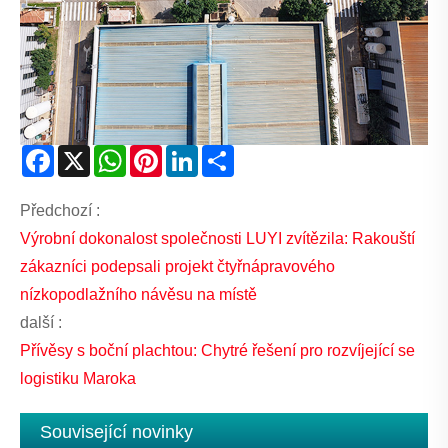
Facebook
X
WhatsApp
Pinterest
LinkedIn
Share
Předchozí :
Výrobní dokonalost společnosti LUYI zvítězila: Rakouští
zákazníci podepsali projekt čtyřnápravového
nízkopodlažního návěsu na místě
další :
Přívěsy s boční plachtou: Chytré řešení pro rozvíjející se
logistiku Maroka
Související novinky