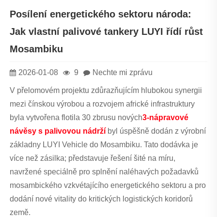
Posílení energetického sektoru národa:
Jak vlastní palivové tankery LUYI řídí růst
Mosambiku
2026-01-08
9
Nechte mi zprávu
V přelomovém projektu zdůrazňujícím hlubokou synergii
mezi čínskou výrobou a rozvojem africké infrastruktury
byla vytvořena flotila 30 zbrusu nových
3-nápravové
návěsy s palivovou nádrží
byl úspěšně dodán z výrobní
základny LUYI Vehicle do Mosambiku. Tato dodávka je
více než zásilka; představuje řešení šité na míru,
navržené speciálně pro splnění naléhavých požadavků
mosambického vzkvétajícího energetického sektoru a pro
dodání nové vitality do kritických logistických koridorů
země.