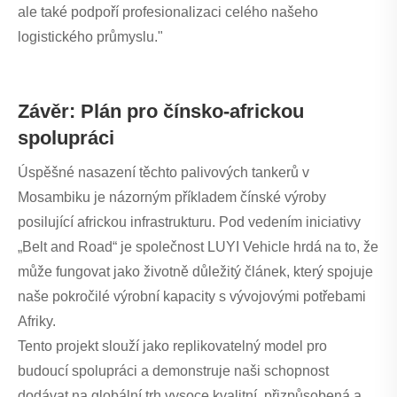
ale také podpoří profesionalizaci celého našeho
logistického průmyslu."
Závěr: Plán pro čínsko-africkou
spolupráci
Úspěšné nasazení těchto palivových tankerů v
Mosambiku je názorným příkladem čínské výroby
posilující africkou infrastrukturu. Pod vedením iniciativy
„Belt and Road“ je společnost LUYI Vehicle hrdá na to, že
může fungovat jako životně důležitý článek, který spojuje
naše pokročilé výrobní kapacity s vývojovými potřebami
Afriky.
Tento projekt slouží jako replikovatelný model pro
budoucí spolupráci a demonstruje naši schopnost
dodávat na globální trh vysoce kvalitní, přizpůsobená a